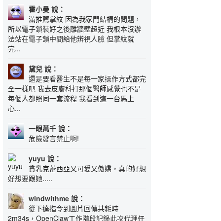
霍小曼 說：
滿推薦掌紋 因為我家門結構的問題，
所以電子鎖裝好之後離牆壁超近 我根本沒辦
法站在電子鎖中間給他辨視人臉 但掌紋就
完...
黛兒 說：
還是要看醫生不是每一家操作方式都完
全一樣吧 我去皮膚科打那個醫師感覺也不是
每個人都照同一套流程 我看到這一台馬上
心...
一眼萬千 說：
危險發言禁止啊!
yuyu 說：
貧乳克蕾西亞又可愛又傲嬌，真的好想
好想要跟她.....
windwithme 說：
從下達指令到圖片回傳共耗時
2m34s，OpenClaw工作階段記錄此次代理任