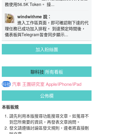
務使用56.5K Token。 接...
windwithme 說：
進入工作區頁面，即可確認剛下達的代
理任務已成功加入排程。 到達預定時間後，
儀表板與Telegram皆會同步顯示...
加入粉絲團
聊科技
所有看板
科技
汽車
王團研究室
Apple/iPhone/iPad
公佈欄
本板板規
請先利用本版搜尋功能搜尋文章，如蒐尋不
到您所需要的資訊，再發表文章詢問。
發文請遵循討論區發文規則，違者將直接刪
除文章