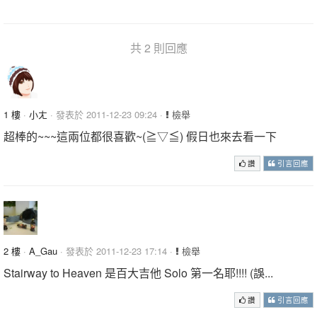
共 2 則回應
1 樓
·
小ㄤ
· 發表於 2011-12-23 09:24 ·
檢舉
超棒的~~~這兩位都很喜歡~(≧▽≦) 假日也來去看一下
讚
引言回應
2 樓
·
A_Gau
· 發表於 2011-12-23 17:14 ·
檢舉
Stairway to Heaven 是百大吉他 Solo 第一名耶!!!! (誤...
讚
引言回應