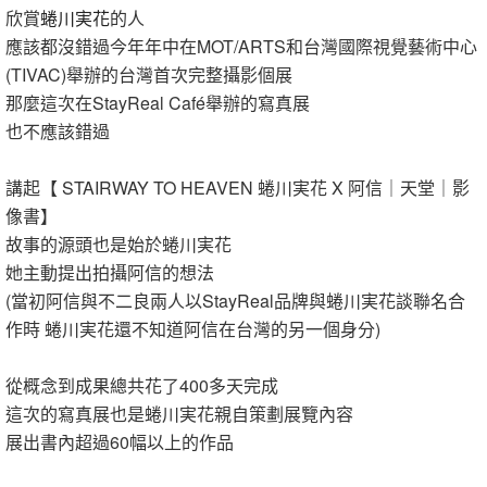
欣賞
蜷川実花
的人
應該都沒錯過今年年中在MOT/ARTS和台灣國際視覺藝術中心
(TIVAC)舉辦的台灣首次完整攝影個展
那麼這次在StayReal Café舉辦的寫真展
也不應該錯過
講起【 STAIRWAY TO HEAVEN 蜷川実花 X 阿信｜天堂｜影
像書】
故事的源頭也是始於蜷川実花
她主動提出拍攝阿信的想法
(當初阿信與不二良兩人以StayReal品牌與蜷川実花談聯名合
作時 蜷川実花還不知道阿信在台灣的另一個身分)
從概念到成果總共花了400多天完成
這次的寫真展也是蜷川実花親自策劃展覽內容
展出書內超過60幅以上的作品