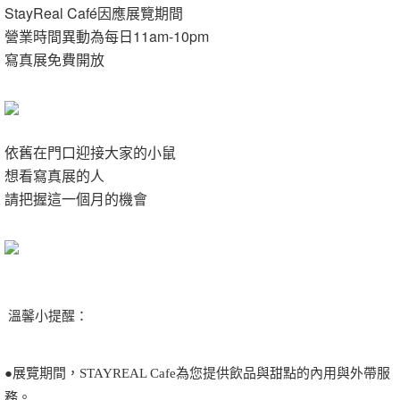
StayReal Café因應展覽期間
營業時間異動為每日11am-10pm
寫真展免費開放
依舊在門口迎接大家的
小鼠
想看
寫真展的人
請
把握這一個月的機會
溫馨小提醒：
●展覽期間，STAYREAL Cafe為您提供飲品與甜點的內用與外帶服
務。