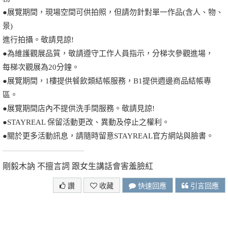
●展覽期間，現場空間可供拍照，但請勿針對單一作品(含人、物、
景)
進行拍攝。敬請見諒!
●為維護觀展品質，敬請遵守工作人員指示，分梯次參觀進場，
每梯次觀展為20分鐘。
●展覽期間，1樓提供餐飲類結帳服務，B1提供週邊商品結帳專
區。
●展覽期間店內不提供洗手間服務。敬請見諒!
●STAYREAL 保留活動更改、異動及停止之權利。
●關於更多活動訊息，請隨時留意STAYREAL官方網站與臉書。
剛毅木訥 不擅言詞 跟女生講話會害羞臉紅
讚
收藏
快速回應
引言回應