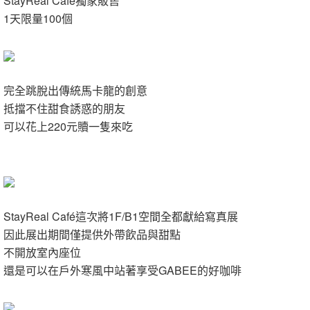
StayReal Café獨家販售
1天限量100個
完全跳脫出傳統馬卡龍的創意
抵擋不住甜食誘惑的朋友
可以花上220元贖一隻來吃
StayReal Café這次將1F/B1空間全都獻給寫真展
因此展出期間僅提供外帶飲品與甜點
不開放室內座位
還是可以在戶外寒風中站著享受GABEE的好咖啡