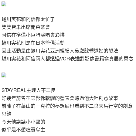
蜷川実花和阿信都太忙了
雙雙皆未出席開幕茶會
阿信在準備小巨蛋演唱會彩排
蜷川実花則是在日本籌備活動
因此活動是由蜷川実花
亞洲經紀人吳滋懿
轉述她的想法
蜷川実花和阿信兩人都透過VCR表達對影像書籍寫真展的意念
STAYREAL主理人不二良
好幾年前曾在某影像軟體的發表會聽過他大吐創意故事
前陣子在華山的一克拉的夢想展
也看到不二良天馬行空的創意
思維
今天他講話小小聲的
似乎是不想喧賓奪主