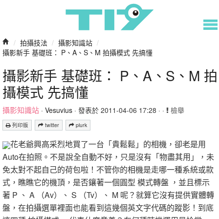
/
拍攝技法
/
攝影知識站
/
攝影新手 基礎班： P、A、S、M 拍攝模式 先搞懂
攝影新手 基礎班： P、A、S、M 拍
攝模式 先搞懂
攝影知識站
·
Vesuvius
· 發表於 2011-04-06 17:28 · ·
檢舉
列印版
twitter
plurk
花老爺興高采烈地買了一台「貴鬆鬆」的相機，卻老是用
Auto在拍照。不是說全自動不好，只是沒有「物盡其用」，未
免太對不起自己的荷包啦！不管你的相機是走哪一種系統或款
式，瞧瞧它的機頂，是否鑲著一個圓型 模式轉盤 ，並且標示
著 P 、 A （Av）、 S （Tv）、 M 呢？就算它沒有提供實體轉
盤，在拍攝選單裡面也能看到這幾個英文字代碼的蹤影！到底