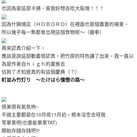
也因為是這部卡通，害我好想去吃大阪燒！！！
因為什錦燒店（ＨＯＢＯＲＯ）在裡面也是個重要的場景，
所以幾乎每一集都會出現這個食物呢～（握拳）
再來認真介紹一下，
應該是說這部動畫很認真，把竹原的特色講了出來，我一直以
為是作者自ｈｉｇｈ的畫進去
估狗了才知道真的有這個慶典（？）
町並み竹灯り ～たけはら憧憬の路～
很美很有氣氛吶~
不過主要都是在10月底11月初，根本沒空去呀我
等畢業吧(也要能畢業TAT)
開始存錢存錢吧!!!