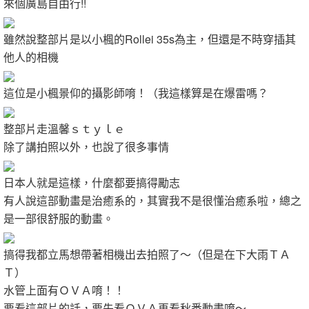
來個廣島自由行!!
雖然說整部片是以小楓的Rollei 35s為主，但還是不時穿插其
他人的相機
這位是小楓景仰的攝影師唷！（我這樣算是在爆雷嗎？
整部片走溫馨ｓｔｙｌｅ
除了講拍照以外，也說了很多事情
日本人就是這樣，什麼都要搞得勵志
有人說這部動畫是治癒系的，其實我不是很懂治癒系啦，總之
是一部很舒服的動畫。
搞得我都立馬想帶著相機出去拍照了～（但是在下大雨ＴＡ
Ｔ）
水管上面有ＯＶＡ唷！！
要看這部片的話，要先看ＯＶＡ再看秋番動畫唷～