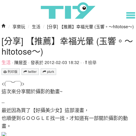
/
享樂玩
/
生活
/
[分享] 【推薦】幸福光暈 (玉響。～hitotose～)
[分享] 【推薦】幸福光暈 (玉響。～
hitotose～)
生活
·
陳居歪
· 發表於 2012-02-03 18:32 · ·
檢舉
列印版
twitter
plurk
<(￣︶￣)>
這次來分享關於攝影的動畫~
--
最近因為買了【好攝美少女】這部漫畫，
也順便到ＧＯＯＧＬＥ找一找，才知道有一部關於攝影的動
畫。