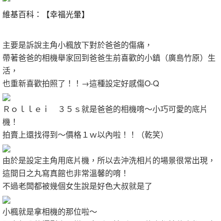
維基百科：【幸福光暈】
主要是訴說主角小楓放下對於爸爸的傷痛，
帶著爸爸的相機舉家回到爸爸生前喜歡的小鎮（廣島竹原）生
活，
也重新喜歡拍照了！！→這種設定好感傷O-Q
Ｒｏｌｌｅｉ ３５ｓ就是爸爸的相機唷～小巧可愛的底片
機！
拍賣上還找得到～價格１ｗ以內啦！！（乾笑）
由於是設定主角用底片機，所以去沖洗相片的場景很常出現，
這間日之丸寫真館也非常溫馨的唷！
不過老闆都被幾個女生說是好色大叔就是了
小楓就是拿相機的那位啦～