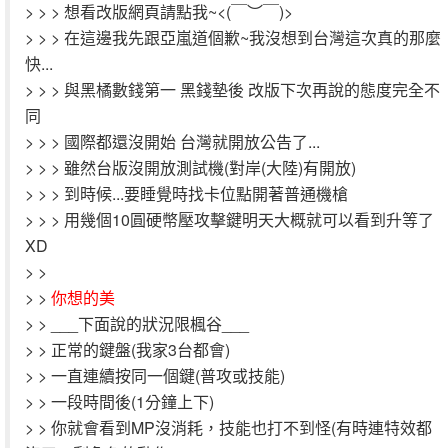
> > > 想看改版網頁請點我~<(￣︶￣)>
> > > 在這邊我先跟亞嵐道個歉~我沒想到台灣這次真的那麼
快...
> > > 與黑橘數錢第一 黑錢墊後 改版下次再說的態度完全不
同
> > > 國際都還沒開始 台灣就開放公告了...
> > > 雖然台版沒開放測試機(對岸(大陸)有開放)
> > > 到時候...要睡覺時找卡位點開著普通機槍
> > > 用幾個10圓硬幣壓攻擊鍵明天大概就可以看到升等了
XD
> >
> >
你想的美
> > ___下面說的狀況限楓谷___
> > 正常的鍵盤(我家3台都會)
> > 一直連續按同一個鍵(普攻或技能)
> > 一段時間後(1分鐘上下)
> > 你就會看到MP沒消耗，技能也打不到怪(有時連特效都