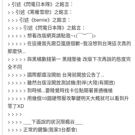
> 引述《閃電日本隊》之銘言：
> > 引述《寒雁雪戀》之銘言：
> > > 引述《bernie》之銘言：
> > > > 引述《閃電日本隊》之銘言：
> > > > > 想看改版網頁請點我~<(￣︶￣)>
> > > > > 在這邊我先跟亞嵐道個歉~我沒想到台灣這次真的
那麼快...
> > > > > 與黑橘數錢第一 黑錢墊後 改版下次再說的態度完
全不同
> > > > > 國際都還沒開始 台灣就開放公告了...
> > > > > 雖然台版沒開放測試機(對岸(大陸)有開放)
> > > > > 到時候...要睡覺時找卡位點開著普通機槍
> > > > > 用幾個10圓硬幣壓攻擊鍵明天大概就可以看到升
等了XD
> > > >
> > > > ___下面說的狀況限楓谷___
> > > > 正常的鍵盤(我家3台都會)