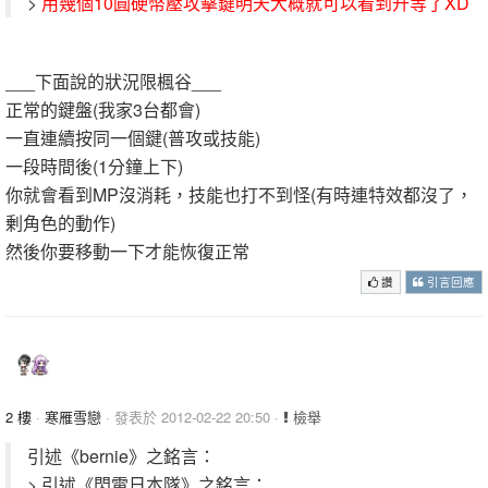
>
用幾個10圓硬幣壓攻擊鍵明天大概就可以看到升等了XD
___下面說的狀況限楓谷___
正常的鍵盤(我家3台都會)
一直連續按同一個鍵(普攻或技能)
一段時間後(1分鐘上下)
你就會看到MP沒消耗，技能也打不到怪(有時連特效都沒了，
剰角色的動作)
然後你要移動一下才能恢復正常
讚
引言回應
2 樓
·
寒雁雪戀
· 發表於 2012-02-22 20:50 ·
檢舉
引述《bernie》之銘言：
> 引述《閃電日本隊》之銘言：