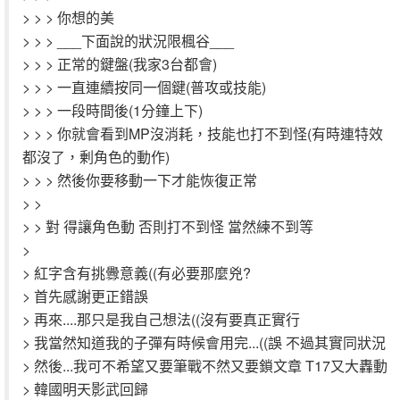
> > > 你想的美
> > > ___下面說的狀況限楓谷___
> > > 正常的鍵盤(我家3台都會)
> > > 一直連續按同一個鍵(普攻或技能)
> > > 一段時間後(1分鐘上下)
> > > 你就會看到MP沒消耗，技能也打不到怪(有時連特效
都沒了，剰角色的動作)
> > > 然後你要移動一下才能恢復正常
> >
> > 對 得讓角色動 否則打不到怪 當然練不到等
>
> 紅字含有挑釁意義((有必要那麼兇?
> 首先感謝更正錯誤
> 再來....那只是我自己想法((沒有要真正實行
> 我當然知道我的子彈有時候會用完...((誤 不過其實同狀況
> 然後...我可不希望又要筆戰不然又要鎖文章 T17又大轟動
> 韓國明天影武回歸