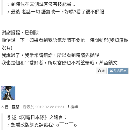
> 到時候在去測試有沒有技能書...
> 最後 老話一句 語氣改一下好嗎?看了很不舒服
謝謝提醒，已刪除
順便說一下，如果看到我語氣差請不要第一時間動怒(我知道你
沒有)
我說過了，我常常講錯話，所以看到時請先提醒
我也是個和平愛好者，所以當然也不希望筆戰，甚至鎖文
讚
引言回應
5 樓
·
亞蘭
· 發表於 2012-02-22 21:51 ·
檢舉
引述《閃電日本隊》之銘言：
> 想看改版網頁請點我~<(￣︶￣)>