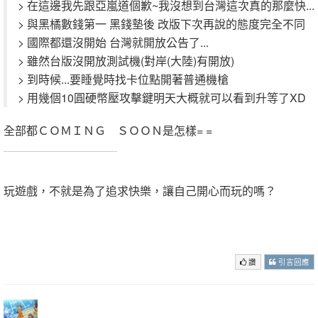
> 在這邊我先跟亞嵐道個歉~我沒想到台灣這次真的那麼快...
> 與黑橘數錢第一 黑錢墊後 改版下次再說的態度完全不同
> 國際都還沒開始 台灣就開放公告了...
> 雖然台版沒開放測試機(對岸(大陸)有開放)
> 到時候...要睡覺時找卡位點開著普通機槍
> 用幾個10圓硬幣壓攻擊鍵明天大概就可以看到升等了XD
全部都ＣＯＭＩＮＧ ＳＯＯＮ是怎樣= =
.
玩遊戲，不就是為了追求快樂，讓自己開心而玩的嗎？
.
.
讚
引言回應