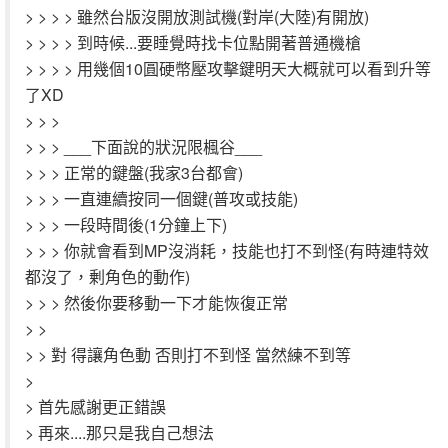
> > > > 雖然台版沒開放測試機(對岸(大陸)有開放)
> > > > 到時候...要睡覺時找卡位點開著普通機槍
> > > > 用幾個10圓硬幣壓攻擊鍵明天大概就可以看到升等
了XD
> > >
> > > ___下面說的狀況限楓谷___
> > > 正常的鍵盤(我家3台都會)
> > > 一直連續按同一個鍵(普攻或技能)
> > > 一段時間後(1分鐘上下)
> > > 你就會看到MP沒消耗，技能也打不到怪(有時連特效
都沒了，剰角色的動作)
> > > 然後你要移動一下才能恢復正常
> >
> > 對 得讓角色動 否則打不到怪 當然練不到等
>
> 首先感謝更正錯誤
> 再來....那只是我自己想法