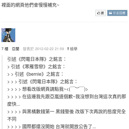
裡面的網頁他們會慢慢補充~
讚
引言回應
7 樓
·
亞蘭
· 發表於 2012-02-22 21:59 ·
檢舉
引述《閃電日本隊》之銘言：
> 引述《寒雁雪戀》之銘言：
> > 引述《bernie》之銘言：
> > > 引述《閃電日本隊》之銘言：
> > > > 想看改版網頁請點我~<(￣︶￣)>
> > > > 在這邊我先跟亞嵐道個歉~我沒想到台灣這次真的那
麼快...
> > > > 與黑橘數錢第一 黑錢墊後 改版下次再說的態度完全
不同
> > > > 國際都還沒開始 台灣就開放公告了...