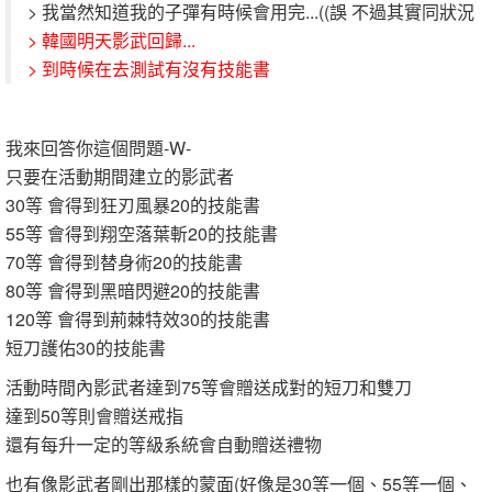
> 我當然知道我的子彈有時候會用完...((誤 不過其實同狀況
> 韓國明天影武回歸...
> 到時候在去測試有沒有技能書
我來回答你這個問題-W-
只要在活動期間建立的影武者
30等 會得到狂刃風暴20的技能書
55等 會得到翔空落葉斬20的技能書
70等 會得到替身術20的技能書
80等 會得到黑暗閃避20的技能書
120等 會得到荊棘特效30的技能書
短刀護佑30的技能書
活動時間內影武者達到75等會贈送成對的短刀和雙刀
達到50等則會贈送戒指
還有每升一定的等級系統會自動贈送禮物
也有像影武者剛出那樣的蒙面(好像是30等一個、55等一個、