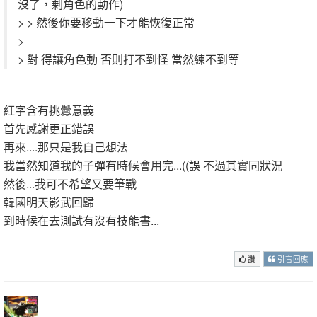
沒了，剰角色的動作)
> > 然後你要移動一下才能恢復正常
>
> 對 得讓角色動 否則打不到怪 當然練不到等
紅字含有挑釁意義
((有必要那麼兇?
首先感謝更正錯誤
再來....那只是我自己想法
((沒有要真正實行
我當然知道我的子彈有時候會用完...((誤 不過其實同狀況
然後...我可不希望又要筆戰
不然又要鎖文章 T17又大轟動
韓國明天影武回歸
到時候在去測試有沒有技能書...
最後 老話一句 語氣改一下好嗎?看了很不舒服
讚
引言回應