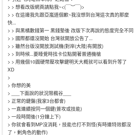
> > 想看改版網頁請點我~<(￣︶￣)>
> > 在這邊我先跟亞嵐道個歉~我沒想到台灣這次真的那麼
快...
> > 與黑橘數錢第一 黑錢墊後 改版下次再說的態度完全不同
> > 國際都還沒開始 台灣就開放公告了...
> > 雖然台版沒開放測試機(對岸(大陸)有開放)
> > 到時候...要睡覺時找卡位點開著普通機槍
> > 用幾個10圓硬幣壓攻擊鍵明天大概就可以看到升等了
XD
>
> 你想的美
> ___下面說的狀況限楓谷___
> 正常的鍵盤(我家3台都會)
> 一直連續按同一個鍵(普攻或技能)
> 一段時間後(1分鐘上下)
> 你就會看到MP沒消耗，技能也打不到怪(有時連特效都沒
了，剰角色的動作)