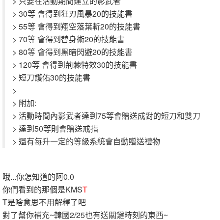
> 只要在活動期間建立的影武者
> 30等 會得到狂刃風暴20的技能書
> 55等 會得到翔空落葉斬20的技能書
> 70等 會得到替身術20的技能書
> 80等 會得到黑暗閃避20的技能書
> 120等 會得到荊棘特效30的技能書
> 短刀護佑30的技能書
>
> 附加:
> 活動時間內影武者達到75等會贈送成對的短刀和雙刀
> 達到50等則會贈送戒指
> 還有每升一定的等級系統會自動贈送禮物
哦...你怎知道的阿0.0
你們看到的那個是KMS
T
T是啥意思不用解釋了吧
對了幫你補充~韓國2/25也有送關鍵時刻的東西~