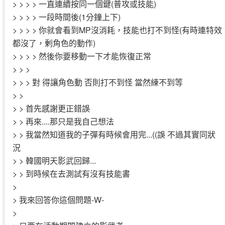
> > > > 一直連續按同一個鍵(普攻或技能)
> > > > 一段時間後(1分鐘上下)
> > > > 你就會看到MP沒消耗，技能也打不到怪(有時連特效
都沒了，剰角色的動作)
> > > > 然後你要移動一下才能恢復正常
> > >
> > > 對 得讓角色動 否則打不到怪 當然練不到等
> >
> > 首先感謝更正錯誤
> > 再來....那只是我自己想法
> > 我當然知道我的子彈有時候會用完...((誤 不過其實同狀
況
> > 韓國明天影武回歸...
> > 到時候在去測試有沒有技能書
>
> 我來回答你這個問題-W-
>