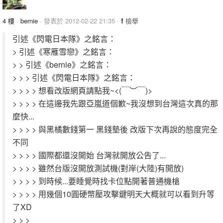
4 樓
·
bernie
· 發表於 2012-02-22 21:35 ·
檢舉
引述《閃電日本隊》之銘言：
> 引述《寒雁雪戀》之銘言：
> > 引述《bernie》之銘言：
> > > 引述《閃電日本隊》之銘言：
> > > > 想看改版網頁請點我~<(￣︶￣)>
> > > > 在這邊我先跟亞嵐道個歉~我沒想到台灣這次真的那
麼快...
> > > > 與黑橘數錢第一 黑錢墊後 改版下次再說的態度完全
不同
> > > > 國際都還沒開始 台灣就開放公告了...
> > > > 雖然台版沒開放測試機(對岸(大陸)有開放)
> > > > 到時候...要睡覺時找卡位點開著普通機槍
> > > > 用幾個10圓硬幣壓攻擊鍵明天大概就可以看到升等
了XD
> > >