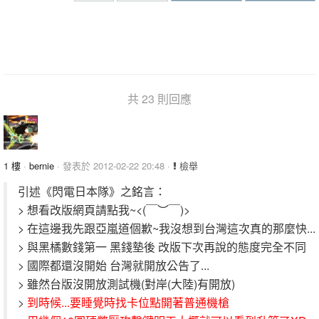
共 23 則回應
1 樓
·
bernie
· 發表於 2012-02-22 20:48 ·
檢舉
引述《閃電日本隊》之銘言：
> 想看改版網頁請點我~<(￣︶￣)>
> 在這邊我先跟亞嵐道個歉~我沒想到台灣這次真的那麼快...
> 與黑橘數錢第一 黑錢墊後 改版下次再說的態度完全不同
> 國際都還沒開始 台灣就開放公告了...
> 雖然台版沒開放測試機(對岸(大陸)有開放)
>
到時候...要睡覺時找卡位點開著普通機槍