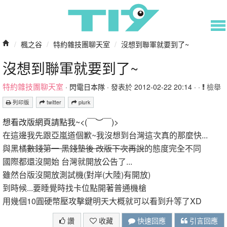
/
楓之谷
/
特約雜技團聊天室
/
沒想到聯軍就要到了~
沒想到聯軍就要到了~
特約雜技團聊天室
·
閃電日本隊
· 發表於 2012-02-22 20:14 · ·
檢舉
列印版
twitter
plurk
想看改版網頁請點我~<(￣︶￣)>
在這邊我先跟亞嵐道個歉~我沒想到台灣這次真的那麼快...
與黑橘
數錢第一 黑錢墊後 改版下次再說
的態度完全不同
國際都還沒開始 台灣就開放公告了...
雖然台版沒開放測試機(對岸(大陸)有開放)
到時候...要睡覺時找卡位點開著普通機槍
用幾個10圓硬幣壓攻擊鍵明天大概就可以看到升等了XD
讚
收藏
快速回應
引言回應