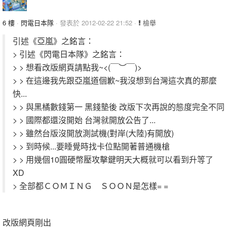
6 樓
·
閃電日本隊
· 發表於 2012-02-22 21:52 ·
檢舉
引述《亞嵐》之銘言：
> 引述《閃電日本隊》之銘言：
> > 想看改版網頁請點我~<(￣︶￣)>
> > 在這邊我先跟亞嵐道個歉~我沒想到台灣這次真的那麼
快...
> > 與黑橘數錢第一 黑錢墊後 改版下次再說的態度完全不同
> > 國際都還沒開始 台灣就開放公告了...
> > 雖然台版沒開放測試機(對岸(大陸)有開放)
> > 到時候...要睡覺時找卡位點開著普通機槍
> > 用幾個10圓硬幣壓攻擊鍵明天大概就可以看到升等了
XD
> 全部都ＣＯＭＩＮＧ ＳＯＯＮ是怎樣= =
改版網頁剛出