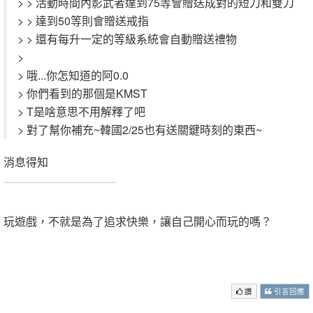
> > 活動時間內影武者達到75等會贈送成對的短刀和雙刀
> > 達到50等則會贈送戒指
> > 還有每升一定的等級系統會自動贈送禮物
>
> 哦...你怎知道的阿0.0
> 你們看到的那個是KMST
> T是啥意思不用解釋了吧
> 對了幫你補充~韓國2/25也有送關鍵時刻的東西~
消息得知
.
玩遊戲，不就是為了追求快樂，讓自己開心而玩的嗎？
.
.
讚
引言回應