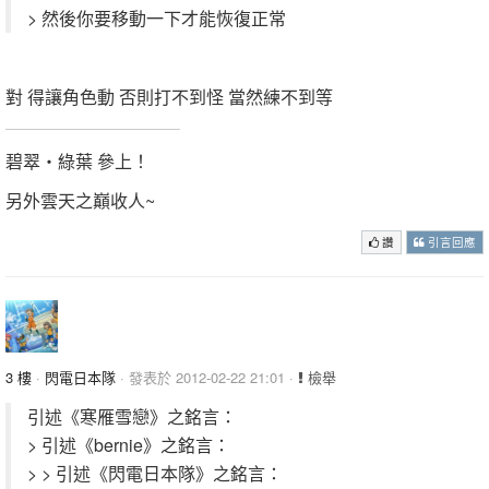
> 然後你要移動一下才能恢復正常
對 得讓角色動 否則打不到怪 當然練不到等
碧翠‧綠葉 參上！
另外雲天之巔收人~
讚
引言回應
3 樓
·
閃電日本隊
· 發表於 2012-02-22 21:01 ·
檢舉
引述《寒雁雪戀》之銘言：
> 引述《bernie》之銘言：
> > 引述《閃電日本隊》之銘言：