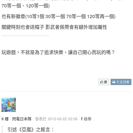
70等一個、120等一個)
也有新徽章(10等1個 30等一個 70等一個 120等再一個)
關鍵時刻也會送帽子 影武者佩帶會有額外增加屬性
.
玩遊戲，不就是為了追求快樂，讓自己開心而玩的嗎？
.
.
讚
引言回應
8 樓
·
閃電日本隊
· 發表於 2012-02-22 22:06 ·
檢舉
引述《亞嵐》之銘言：