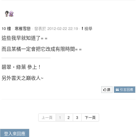
10 樓
·
寒雁雪戀
· 發表於 2012-02-22 22:19 ·
檢舉
這些我早就知道了= =
而且某橘一定會把它改成有限時間= =
碧翠‧綠葉 參上！
另外雲天之巔收人~
讚
引言回應
上一頁
1
2
3
下一頁
登入來回應