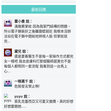
最新回應
霍小曼 說：
滿推薦掌紋 因為我家門結構的問題，
所以電子鎖裝好之後離牆壁超近 我根本沒辦
法站在電子鎖中間給他辨視人臉 但掌紋就
完...
黛兒 說：
還是要看醫生不是每一家操作方式都完
全一樣吧 我去皮膚科打那個醫師感覺也不是
每個人都照同一套流程 我看到這一台馬上
心...
一眼萬千 說：
危險發言禁止啊!
yuyu 說：
貧乳克蕾西亞又可愛又傲嬌，真的好想
好想要跟她.....