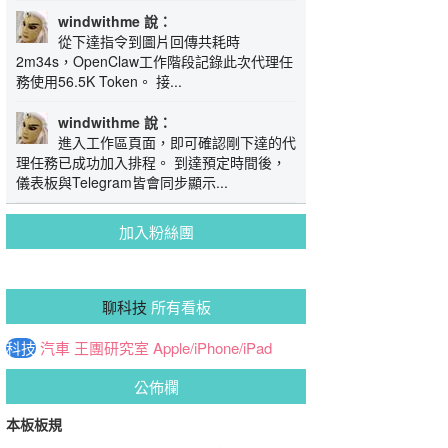
windwithme 說：
從下達指令到圖片回傳共耗時
2m34s，OpenClaw工作階段記錄此次代理任
務使用56.5K Token。 接...
windwithme 說：
進入工作區頁面，即可確認剛下達的代
理任務已成功加入排程。 到達預定時間後，
儀表板與Telegram皆會同步顯示...
加入粉絲團
聊科技
所有看板
科技
汽車
王團研究室
Apple/iPhone/iPad
公佈欄
本板板規