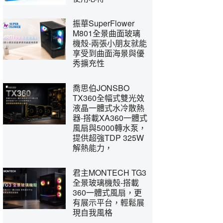
振華SuperFlower
M801全景曲面玻璃
機殼-兩張小朋友就能
享受到曲面海景與優
秀擴充性
喬思伯JONSBO
TX360全幅式雙光效
液晶一體式水冷散熱
器-搭載XA360一體式
風扇與5000轉水泵，
提供超強TDP 325W
解熱能力，
君主MONTECH TG3
全景玻璃機殼-搭載
360一體式風扇，更
有展示平台，輕鬆展
現自我風格