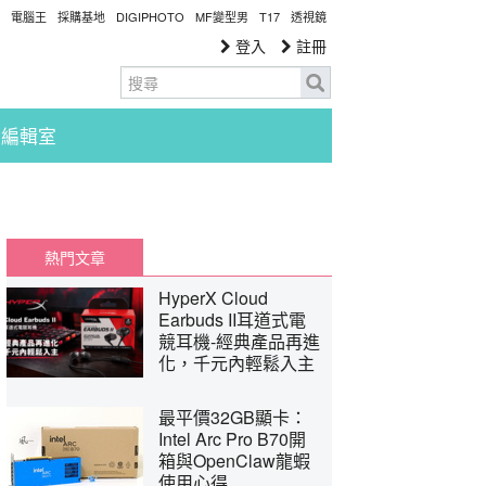
電腦王
採購基地
DIGIPHOTO
MF變型男
T17
透視鏡
登入
註冊
編輯室
熱門文章
HyperX Cloud
Earbuds II耳道式電
競耳機-經典產品再進
化，千元內輕鬆入主
最平價32GB顯卡：
Intel Arc Pro B70開
箱與OpenClaw龍蝦
使用心得