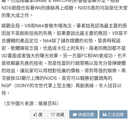
幕，也間接繼承GAME & WATCH的折疊雙螢幕外型。相容
NDS遊戲也有著Wii的換裝再上經驗。N3DS真的可說是任天堂
的集大成之作。
縱觀全局，VB和N64會被市場淘汰，筆者拙見認為最主要的原
因並不是創新技術的失敗，如果要說出最主要的敗因，VB是不
合邏輯的產品定位，N64除了儲存媒體的劣勢，發表時程延
宕、軟體陣容乏弱，也造成卡位上的失利，兩者的敗因都不是
3D畫面或者強大的聲光效果。另一方面FC和Wii會成功，也不
是依賴最先進的技術，而是恰當的行銷策略以及充分發揮硬體
的效益，讓玩家可以用相對低廉的價格，得到等值的娛樂。再
次披掛3D顯示上陣的N3DS，是否可以戰勝初露頭角的
NGP（SONY的次世代掌上型主機）再創高峰，令人拭目以
待。
（文中圖片來源：維基百科）
讚
收藏
快速回應
引言回應