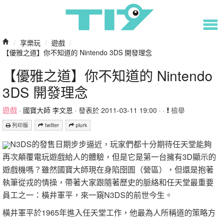
/
享樂玩
/
遊戲
/
【優雅之道】你不知道的 Nintendo 3DS 開發理念
【優雅之道】你不知道的 Nintendo
3DS 開發理念
遊戲
·
國寶大師 李文恩
· 發表於 2011-03-11 19:00 · ·
檢舉
列印版
twitter
plurk
N3DS的發售日期步步逼近，玩家們都十分期待任天堂能夠
再次顛覆電玩遊戲給人的體驗，但是它是第一台擁有3D顯示的
遊戲機嗎？雖然國寶大師現在身陷囹圄（營區），但還是抱著
執筆從戎的情操，帶著大家跟隨著歷史的脈絡和任天堂最重要
員工之一：橫井軍平，來一窺N3DS的前世今生。
橫井軍平於1965年進入任天堂工作，他最為人所稱道的策略方