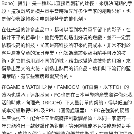
Bono）提出，是一種以非直接且創新的途徑，來解決問題的手
段。這項戰略是橫井軍平當時領先許多企業家的創新思維，也
是促使典範轉移引申到經營學的催化劑。
在任天堂的許多產品中，都可以看到橫井軍平留下的影子，在
橫井軍平的哲學中，他覺得要創造出好玩的遊戲，並不一定要
依賴很高的科技，尤其是高科技所帶來的高成本，非常不利於
客戶層為兒童的玩具產業，他認為應該要藉由隨手可及的技
術，將它們應用到不同的領域，藉由改變這些技術的用途，來
衝擊出更大的火花，創造出熱門的新商品。這和時下流行的藍
海策略，有某些程度還蠻契合的。
在GAME & WATCH之後，FAMICOM（紅白機，以下FC）的
體內也繼承了這組基因，FC也是在日本半導體產業殺得你死我
活的時候，向理光（RICOH）下大量訂單的契約，得以低廉的
成本持續取得CPU及PPU（圖像處理器）。FC在強勢的硬體
生產優勢下，配合任天堂鐵腕控制軟體品質，以同一家廠商一
年只能推出一款軟體作為鉗制，讓硬體機能不見得能超越對手
的FC，能夠以便宜大碗的戰略和優質的遊戲，在市場中取得空