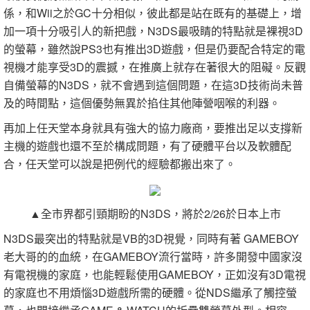
係，和Wii之於GC十分相似，彼此都是站在既有的基礎上，增
加一項十分吸引人的新把戲，N3DS最吸睛的特點就是裸視3D
的螢幕，雖然說PS3也有推出3D遊戲，但是仍要配合特定的電
視機才能享受3D的震撼，在推廣上就存在著很大的阻礙。反觀
自備螢幕的N3DS，就不會遇到這個問題，在這3D技術尚未普
及的時間點，這個優勢無異於掐住其他陣營咽喉的利器。
再加上任天堂本身就具有強大的協力廠商，要推出足以支撐新
主機的遊戲也還不至於構成問題，有了硬體平台以及軟體配
合，任天堂可以說是把例代的經驗都搬出來了。
▲全市界都引頸期盼的N3DS，將於2/26於日本上市
N3DS最突出的特點就是VB的3D視覺，同時有著 GAMEBOY
老大哥的的血統，在GAMEBOY流行當時，許多開發中國家沒
有電視機的家庭，也能輕鬆使用GAMEBOY，正如沒有3D電視
的家庭也不用煩惱3D遊戲所需的硬體。從NDS繼承了觸控螢