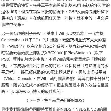
機最需要的特質。橫井軍平本來希望能以VB作為送給任天堂的
退休禮物，但是在銷售不振的情況下，GBP反而像是他所留下
最棒的『遺產』。在他離開任天堂一年後，就不幸於一場交通
事故中喪命。
另一個有趣的例子是Wii，基本上Wii可以視為將上一代主機
Gamecube（以下GC）的升級版，硬體架構並沒有太大的變
化，Wii甚至可以完全相容GC的遊戲，簡直就是把GC抓來塘
缸就要硬著頭皮上陣對抗XBOX 360和PlayStation 3（以下
PS3）等性能強大的主機。不過Wii的秘密武器就是『體感操
作』，它成功地走出了自己的特色，並保持著『成熟技術的水
平思考』，將已經成熟的GC配上體感操作，再加上虛擬平台
（Virtual Console，在Wii上執行懷舊遊戲）等等門檻十分低的
服務，藉以在低成本的優勢下，把主機硬體本身的效益推至最
高，可以說是以小搏大的最佳典範。
（下一頁，集合前輩基因的N3DS）
最後我們將焦點帶回即將要推出的N3DS。N3DS和NDS的關