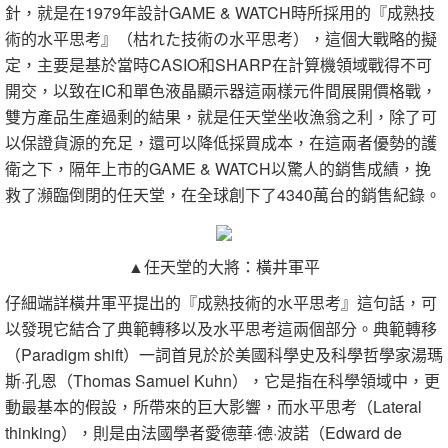
針，就是在1979年設計GAME & WATCH時所採用的『成熟技
術的水平思考』（枯れた技術の水平思考），這個大戰略的擬
定，主要是基於當時CASIO和SHARP在計算機領域戰得不可
開交，以致在IC和單色液晶顯示器這兩樣元件間展開價格戰，
雙方產品生產過剩的結果，就是任天堂坐收漁翁之利，除了可
以保證貨源的充足，還可以降低採買成本，在這兩者優勢的護
衛之下，隔年上市的GAME & WATCH以驚人的銷售成績，挽
救了瀕臨倒閉的任天堂，在全球創下了4340萬台的銷售紀錄。
▲任天堂的大將：橫井軍平
仔細端詳橫井軍平提出的『成熟技術的水平思考』這句話，可
以發現它結合了典範轉移以及水平思考這兩個部分。典範轉移
（Paradigm shift）一詞首見於於美國科學史及科學哲學家湯瑪
斯·孔恩（Thomas Samuel Kuhn），它是指在科學領域中，更
動最基本的假設，所帶來的巨大影響，而水平思考（Lateral
thinking），則是由法國學者愛德華·德·波諾（Edward de