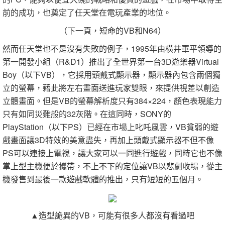
前的成功，也奠定了任天堂在電玩產業的地位。
（下一頁，短命的VB和N64）
然而任天堂也不是沒有失敗的例子，1995年由橫井軍平領導的
第一開發小組（R&D1）推出了全世界第一台3D遊樂器Virtual
Boy（以下VB），它採用頭戴式顯示器，顯示器內包含兩個獨
立的螢幕，藉此將左右畫面送進玩家雙眼，來提供視差以創造
立體畫面。但是VB的螢幕解析度只有384×224，顏色表現能力
只有如同災難般的32灰階。在這同時，SONY的
PlayStation（以下PS）已經在市場上叱吒風雲，VB貧弱的遊
戲畫面讓3D特效的美意盡失，再加上頭戴式顯示器不但不像
PS可以連接上電視，讓大家可以一同進行遊戲，同時它也不像
掌上型主機便於攜帶，不上不下的定位讓VB以悲劇收場，從主
機發售到最後一款遊戲軟體的推出，只有短短的五個月。
▲造型詭異的VB，可能有很多人都沒有看過吧