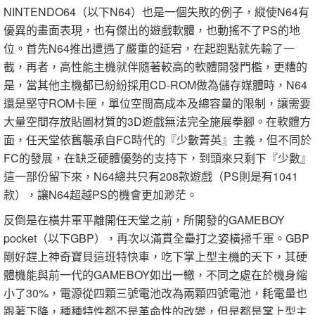
NINTENDO64（以下N64）也是一個失敗的例子，縱使N64有
優異的畫面表現，也有傑出的遊戲軟體，也動搖不了PS的地
位。首先N64推出遭遇了嚴重的延宕，在起跑點就先輸了一
截，再者，高性能主機就伴隨著較高的軟體開發門檻，更糟的
是，當其他主機都已紛紛採用CD-ROM做為儲存媒體時，N64
還是堅守ROM卡匣，單位空間高成本及總容量的限制，讓需要
大量空間存放貼圖材質的3D遊戲無法完全施展拳腳。在軟體方
面，任天堂依舊襲承自FC時代的『少數菁英』主義，但不同於
FC的發展，在缺乏硬體優勢的支持下，到頭來只剩下『少數』
這一部份留下來，N64總共只有208款遊戲（PS則是有1041
款），讓N64超越PS的機會更加渺茫。
反倒是在橫井軍平離開任天堂之前，所開發的GAMEBOY
pocket（以下GBP），再次以滿貫全壘打之姿橫掃千軍。GBP
剛好趕上神奇寶貝這班特快車，吃下掌上型主機的天下，其硬
體機能與前一代的GAMEBOY如出一轍，不同之處在於機身縮
小了30%，電源從四顆三號電池改為兩顆四號電池，耗電量也
跟著下降，種種特性都不是革命性的改變，但是都是掌上型主