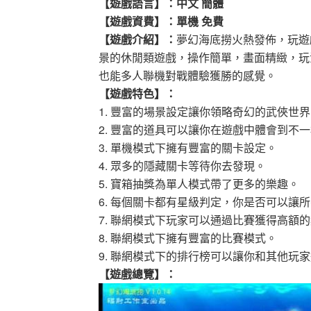
【遊戲語言】：中文 簡體
【遊戲資費】：單機 免費
【遊戲介紹】：
夢幻海底撈火熱發佈，玩遊
景的休閒類遊戲，操作簡單，畫面精緻，玩
也能多人聯機對戰體驗獲勝的感覺。
【遊戲特色】：
1. 豐富的場景設定讓你領略奇幻的武俠世
2. 豐富的道具可以讓你在遊戲中體會到不
3. 單機模式下擁有豐富的關卡設定。
4. 眾多的隱藏關卡等待你去發現。
5. 寶箱抽獎為單人模式帶了更多的樂趣。
6. 每個關卡都有星級判定，你是否可以讓
7. 聯網模式下玩家可以通過比賽獲得高額
8. 聯網模式下擁有豐富的比賽模式。
9. 聯網模式下的排行榜可以讓你和其他玩
【遊戲總覽】：