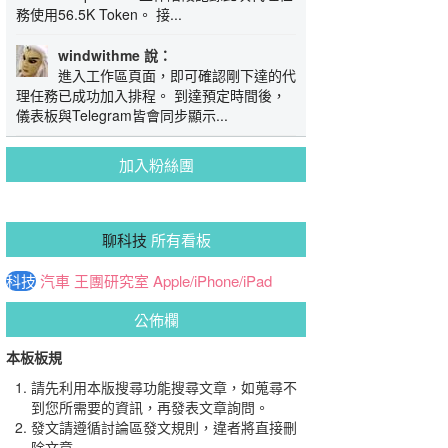
務使用56.5K Token。 接...
windwithme 說：
進入工作區頁面，即可確認剛下達的代
理任務已成功加入排程。 到達預定時間後，
儀表板與Telegram皆會同步顯示...
加入粉絲團
聊科技
所有看板
科技
汽車
王團研究室
Apple/iPhone/iPad
公佈欄
本板板規
請先利用本版搜尋功能搜尋文章，如蒐尋不
到您所需要的資訊，再發表文章詢問。
發文請遵循討論區發文規則，違者將直接刪
除文章