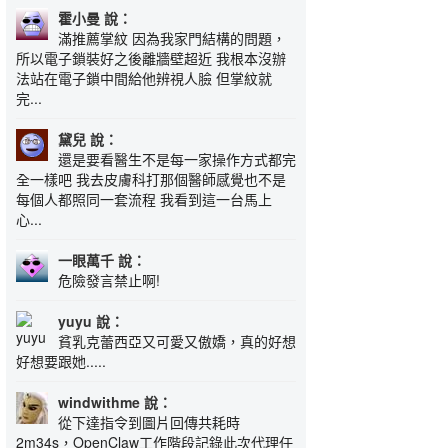
霍小曼 說：
滿推薦掌紋 因為我家門結構的問題，
所以電子鎖裝好之後離牆壁超近 我根本沒辦
法站在電子鎖中間給他辨視人臉 但掌紋就
完...
黛兒 說：
還是要看醫生不是每一家操作方式都完
全一樣吧 我去皮膚科打那個醫師感覺也不是
每個人都照同一套流程 我看到這一台馬上
心...
一眼萬千 說：
危險發言禁止啊!
yuyu 說：
貧乳克蕾西亞又可愛又傲嬌，真的好想
好想要跟她.....
windwithme 說：
從下達指令到圖片回傳共耗時
2m34s，OpenClaw工作階段記錄此次代理任