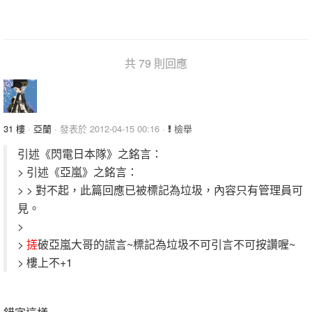
共 79 則回應
31 樓
·
亞蘭
· 發表於 2012-04-15 00:16 ·
檢舉
引述《閃電日本隊》之銘言：
> 引述《亞嵐》之銘言：
> > 對不起，此篇回應已被標記為垃圾，內容只有管理員可
見。
>
>
搓
破亞嵐大哥的謊言~標記為垃圾不可引言不可按讚喔~
> 樓上不+1