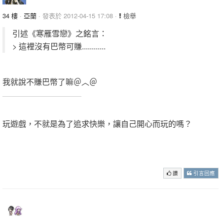
34 樓
·
亞蘭
· 發表於 2012-04-15 17:08 ·
檢舉
引述《寒雁雪戀》之銘言：
> 這裡沒有巴幣可賺............
我就說不賺巴幣了嘛＠︿＠
.
玩遊戲，不就是為了追求快樂，讓自己開心而玩的嗎？
.
.
讚
引言回應