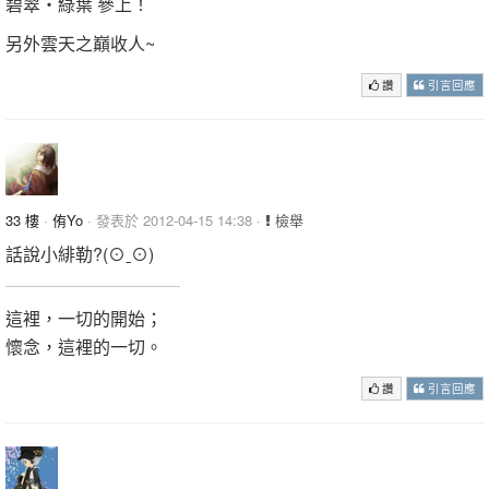
碧翠‧綠葉 參上！
另外雲天之巔收人~
讚
引言回應
33 樓
·
侑Yo
· 發表於 2012-04-15 14:38 ·
檢舉
話說小緋勒?(⊙ˍ⊙)
這裡，一切的開始；
懷念，這裡的一切。
讚
引言回應