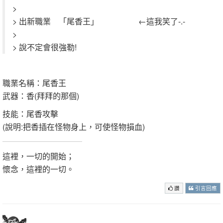
>
> 出新職業 「尾香王」 ←這我笑了-.-
>
> 說不定會很強勒!
職業名稱：尾香王
武器：香(拜拜的那個)
技能：尾香攻擊
(說明:把香插在怪物身上，可使怪物損血)
這裡，一切的開始；
懷念，這裡的一切。
讚
引言回應