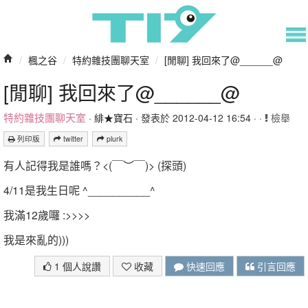
/
楓之谷
/
特約雜技團聊天室
/
[閒聊] 我回來了@______@
[閒聊] 我回來了@______@
特約雜技團聊天室
·
緋★寶石
· 發表於 2012-04-12 16:54 · ·
檢舉
列印版
twitter
plurk
有人記得我是誰嗎？<(￣︶￣)> (探頭)
4/11是我生日呢 ^__________^
我滿12歲囉 :>>>>
我是來亂的)))
1 個人說讚
收藏
快速回應
引言回應