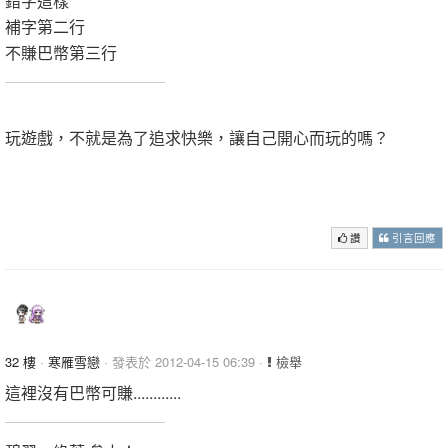
錯字這樣
補字第二行
不賺巴幣第三行
.
玩遊戲，不就是為了追求快樂，讓自己開心而玩的嗎？
.
.
讚
引言回應
32 樓
·
寒雁雪戀
· 發表於 2012-04-15 06:39 ·
檢舉
這裡沒有巴幣可賺............