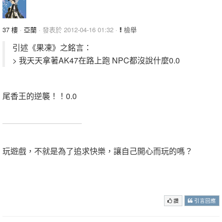
37 樓
·
亞蘭
· 發表於 2012-04-16 01:32 ·
檢舉
引述《果凍》之銘言：
> 我天天拿著AK47在路上跑 NPC都沒說什麼0.0
尾香王的逆襲！！0.0
尾香是我的
.
玩遊戲，不就是為了追求快樂，讓自己開心而玩的嗎？
.
.
讚
引言回應