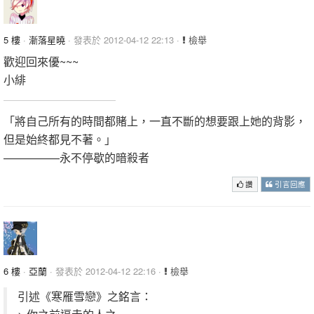
5 樓
·
漸落星曉
· 發表於 2012-04-12 22:13 ·
檢舉
歡迎回來優~~~
小緋
「將自己所有的時間都賭上，一直不斷的想要跟上她的背影，
但是始終都見不著。」
—————永不停歇的暗殺者
讚
引言回應
6 樓
·
亞蘭
· 發表於 2012-04-12 22:16 ·
檢舉
引述《寒雁雪戀》之銘言：