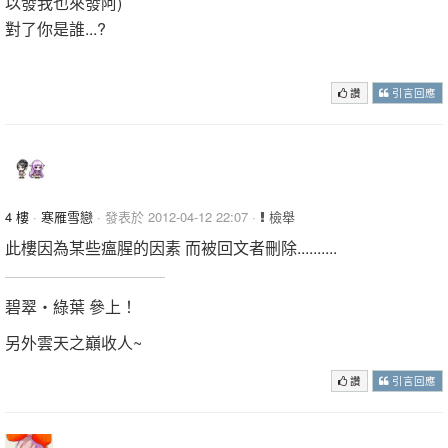
以發我也來發阿)
對了你是誰...?
你可以走了
讚
引言回應
4 樓
·
寒雁雪戀
· 發表於 2012-04-12 22:07 ·
檢舉
此樓因為某些瘟腥的因素 而被回文者刪除..........
碧翠‧綠葉 參上！
另外雲天之巔收人~
讚
引言回應