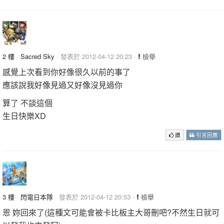
2 樓
·
Sacred Sky
· 發表於 2012-04-12 20:23 ·
檢舉
感覺上次看到你好像很久以前的事了
應該說我好像見過又好像沒見過你
算了 不談這個
生日快樂XD
讚
引言回應
3 樓
·
閃電日本隊
· 發表於 2012-04-12 20:53 ·
檢舉
恩 妳回來了(這種文可能會被卡比板主大哥刪吧?不然生日就可