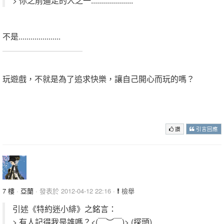
> 你之前逼走的人之一.....................
不是.....................
.
玩遊戲，不就是為了追求快樂，讓自己開心而玩的嗎？
.
.
讚
引言回應
7 樓
·
亞蘭
· 發表於 2012-04-12 22:16 ·
檢舉
引述《特約迷小緋》之銘言：
> 有人記得我是誰嗎？<(￣︶￣)> (探頭)