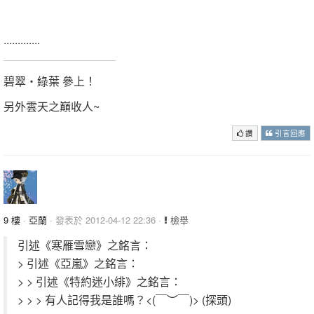
.............
碧翠‧綠葉 參上！
另外雲天之巔收人~
讚
引言回應
9 樓
·
亞蘭
· 發表於 2012-04-12 22:36 ·
檢舉
引述《寒雁雪戀》之銘言：
> 引述《亞嵐》之銘言：
> > 引述《特約迷小緋》之銘言：
> > > 有人記得我是誰嗎？<(￣︶￣)> (探頭)