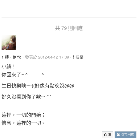
共 79 則回應
1 樓
·
侑Yo
· 發表於 2012-04-12 17:39 ·
檢舉
小緋！
你回來了~ ^_____^
生日快樂噢~~((好像有點晚說@@
好久沒看到你了欸~~˙ˇ˙
這裡，一切的開始；
懷念，這裡的一切。
讚
引言回應