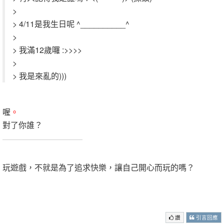
>
> 4/11是我生日呢 ^__________^
>
> 我滿12歲囉 :>>>>
>
> 我是來亂的)))
喔
。
對了你誰？
.
玩遊戲，不就是為了追求快樂，讓自己開心而玩的嗎？
.
.
讚
引言回應