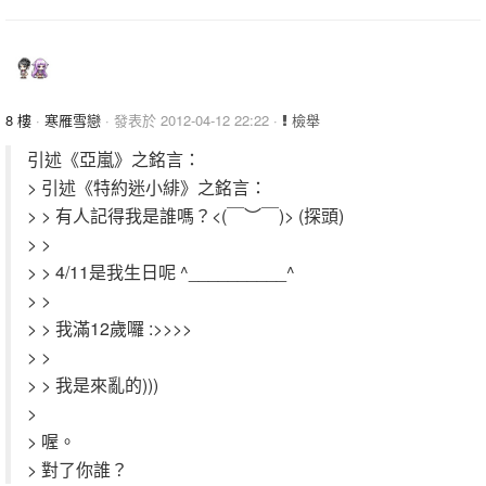
8 樓
·
寒雁雪戀
· 發表於 2012-04-12 22:22 ·
檢舉
引述《亞嵐》之銘言：
> 引述《特約迷小緋》之銘言：
> > 有人記得我是誰嗎？<(￣︶￣)> (探頭)
> >
> > 4/11是我生日呢 ^__________^
> >
> > 我滿12歲囉 :>>>>
> >
> > 我是來亂的)))
>
> 喔。
> 對了你誰？