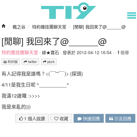
/
楓之谷
/
特約雜技團聊天室
/
[閒聊] 我回來了@______@
[閒聊] 我回來了@______@
特約雜技團聊天室
·
緋★寶石
· 發表於 2012-04-12 16:54 · ·
檢舉
列印版
twitter
plurk
有人記得我是誰嗎？<(￣︶￣)> (探頭)
4/11是我生日呢 ^__________^
我滿12歲囉 :>>>>
我是來亂的)))
1 個人說讚
收藏
快速回應
引言回應