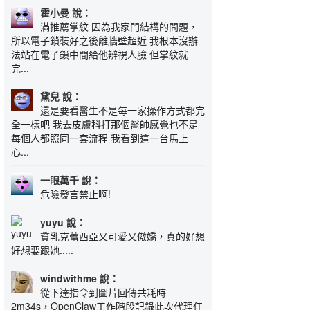
霍小曼 說：
滿推薦掌紋 因為我家門結構的問題，
所以電子鎖裝好之後離牆壁超近 我根本沒辦
法站在電子鎖中間給他辨視人臉 但掌紋就
完...
黛兒 說：
還是要看醫生不是每一家操作方式都完
全一樣吧 我去皮膚科打那個醫師感覺也不是
每個人都照同一套流程 我看到這一台馬上
心...
一眼萬千 說：
危險發言禁止啊!
yuyu 說：
貧乳克蕾西亞又可愛又傲嬌，真的好想
好想要跟她.....
windwithme 說：
從下達指令到圖片回傳共耗時
2m34s，OpenClaw工作階段記錄此次代理任