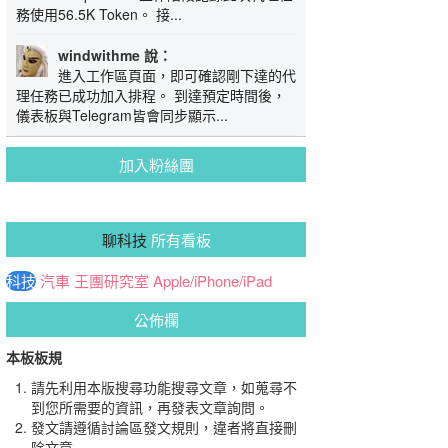
務使用56.5K Token。 接...
windwithme 說：
進入工作區頁面，即可確認剛下達的代
理任務已成功加入排程。 到達預定時間後，
儀表板與Telegram皆會同步顯示...
加入粉絲團
聊科技
所有看板
科技
汽車
王團研究室
Apple/iPhone/iPad
公佈欄
本板板規
請先利用本版搜尋功能搜尋文章，如蒐尋不
到您所需要的資訊，再發表文章詢問。
發文請遵循討論區發文規則，違者將直接刪
除文章