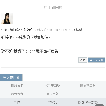
共 1 則回應
1 樓
·
網拍麻豆【新彌】
· 發表於 2011-04-10 09:52 ·
檢舉
好棒唷~~~感謝分享唷!!!加油~
對不起 我錯了 @@" 我不該打廣告!!!
讚
引言回應
登入來回應
關於我們
著作權聲明
隱私權聲明
廣告合作
問題回報
T17
T客邦
DIGIPHOTO