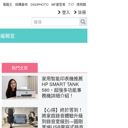
電腦王
採購基地
DIGIPHOTO
MF變型男
T17
透視鏡
登入
註冊
編輯室
熱門文章
家用智能印表機推薦
HP SMART TANK
580，超強多功能事
務機詳細介紹！
【心得】終於等到！
將家庭錄音體驗升級
到錄音室級別—圓剛
黑鳩USB電容式錄音