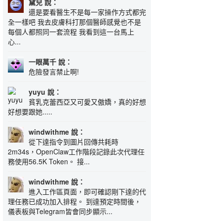
黛兒 說：
還是要看醫生不是每一家操作方式都完
全一樣吧 我去皮膚科打那個醫師感覺也不是
每個人都照同一套流程 我看到這一台馬上
心...
一眼萬千 說：
危險發言禁止啊!
yuyu 說：
貧乳克蕾西亞又可愛又傲嬌，真的好想
好想要跟她.....
windwithme 說：
從下達指令到圖片回傳共耗時
2m34s，OpenClaw工作階段記錄此次代理任
務使用56.5K Token。 接...
windwithme 說：
進入工作區頁面，即可確認剛下達的代
理任務已成功加入排程。 到達預定時間後，
儀表板與Telegram皆會同步顯示...