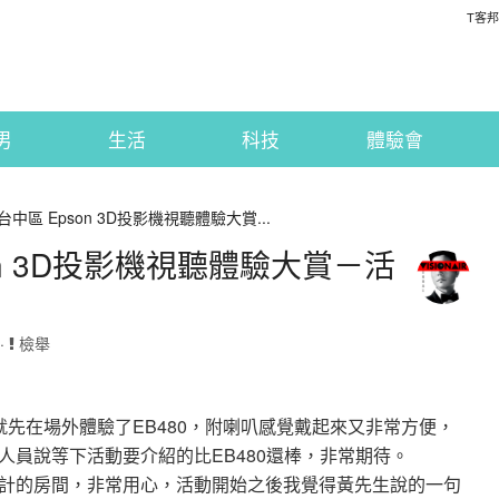
T客邦
男
生活
科技
體驗會
28台中區 Epson 3D投影機視聽體驗大賞...
pson 3D投影機視聽體驗大賞－活
 ·
檢舉
先在場外體驗了EB480，附喇叭感覺戴起來又非常方便，
工作人員說等下活動要介紹的比EB480還棒，非常期待。
計的房間，非常用心，活動開始之後我覺得黃先生說的一句