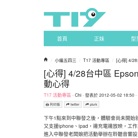
首頁
正妹
型
/
小編五四三
/
T17 活動專區
/
[心得] 4/
[心得] 4/28台中區 E
動心得
T17 活動專區
·
Chi
· 發表於 2012-05-02 18:50 ·
列印版
twitter
plurk
下午1點來到中聯發之後，體驗會尚未開始就
又支援iphone、ipad，邊充電邊放映，
進入中聯發老闆娘把活動舉辦在聆聽音響設