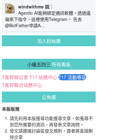
windwithme 說：
Agentic AI能夠綁定通訊軟體，透過遠
端來下指令，這裡使用Telegram。 先去
@BotFather申請A...
加入粉絲團
小編五四三
所有看板
T客邦辦公室
T17 站務中心
T17 活動專區
T客邦聯合站務中心
公佈欄
本板板規
請先利用本版搜尋功能搜尋文章，如蒐尋不
到您所需要的資訊，再發表文章詢問。
發文請遵循討論區發文規則，違者將直接刪
除文章