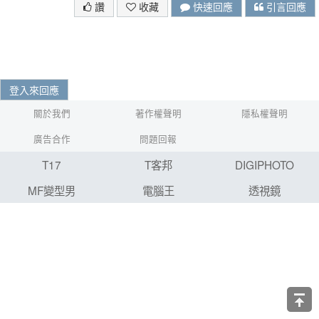
讚
收藏
快速回應
引言回應
登入來回應
關於我們
著作權聲明
隱私權聲明
廣告合作
問題回報
T17
T客邦
DIGIPHOTO
MF變型男
電腦王
透視鏡