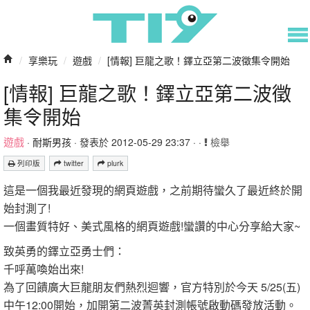
/
享樂玩
/
遊戲
/
[情報] 巨龍之歌！鐸立亞第二波徵集令開始
[情報] 巨龍之歌！鐸立亞第二波徵
集令開始
遊戲
·
耐斯男孩
· 發表於 2012-05-29 23:37 · ·
檢舉
列印版
twitter
plurk
這是一個我最近發現的網頁遊戲，之前期待蠻久了最近終於開
始封測了!
一個畫質特好、美式風格的網頁遊戲!蠻讚的中心分享給大家~
致英勇的鐸立亞勇士們：
千呼萬喚始出來!
為了回饋廣大巨龍朋友們熱烈迴響，官方特別於今天 5/25(五)
中午12:00開始，加開第二波菁英封測帳號啟動碼發放活動。