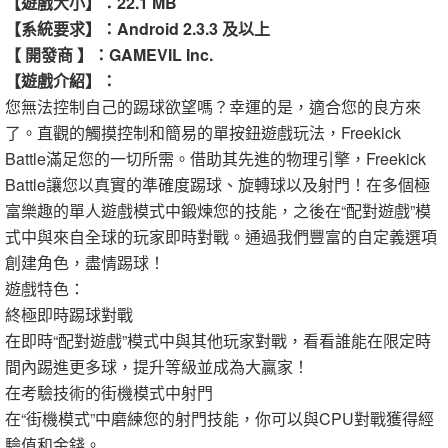
【遊戲大小】：22.1 MB
【系統要求】：Android 2.3.3 及以上
【 開發商 】：GAMEVIL Inc.
【遊戲介紹】：
您無法控制自己的踢球欲望嗎？幸運的是，適合您的良方來
了。直觀的觸摸控制和簡易的單按鈕遊戲玩法，Freekick
Battle滿足您的一切所需。借助其先進的物理引擎，Freekick
Battle讓您以真實的準確度踢球、旋轉球以及射門！在多個極
富樂趣的單人遊戲模式中鍛煉您的技能，之後在“配對遊戲”模
式中與來自全球的玩家即時對戰。通過我們豐富的自定義選項
創建角色，盡情踢球！
遊戲特色：
終極即時踢球對戰
在即時“配對遊戲”模式中與其他玩家對戰，看看誰能在限定時
間內踢進更多球，提升等級並成為大贏家！
在考驗技術的街機模式中射門
在“街機模式”中磨練您的射門技能，你可以與CPU對戰獲得經
驗值和金錢。