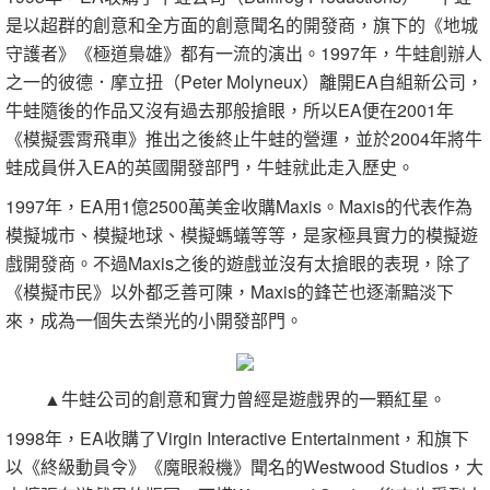
是以超群的創意和全方面的創意聞名的開發商，旗下的《地城
守護者》《極道梟雄》都有一流的演出。1997年，牛蛙創辦人
之一的彼德．摩立扭（Peter Molyneux）離開EA自組新公司，
牛蛙隨後的作品又沒有過去那般搶眼，所以EA便在2001年
《模擬雲霄飛車》推出之後終止牛蛙的營運，並於2004年將牛
蛙成員併入EA的英國開發部門，牛蛙就此走入歷史。
1997年，EA用1億2500萬美金收購Maxis。Maxis的代表作為
模擬城市、模擬地球、模擬螞蟻等等，是家極具實力的模擬遊
戲開發商。不過Maxis之後的遊戲並沒有太搶眼的表現，除了
《模擬市民》以外都乏善可陳，Maxis的鋒芒也逐漸黯淡下
來，成為一個失去榮光的小開發部門。
▲牛蛙公司的創意和實力曾經是遊戲界的一顆紅星。
1998年，EA收購了Virgin Interactive Entertainment，和旗下
以《終級動員令》《魔眼殺機》聞名的Westwood Studios，大