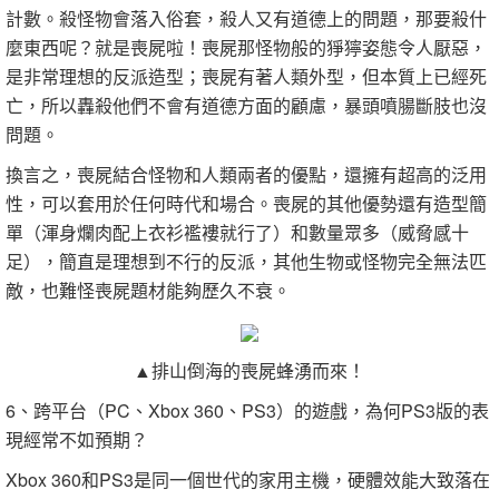
計數。殺怪物會落入俗套，殺人又有道德上的問題，那要殺什
麼東西呢？就是喪屍啦！喪屍那怪物般的猙獰姿態令人厭惡，
是非常理想的反派造型；喪屍有著人類外型，但本質上已經死
亡，所以轟殺他們不會有道德方面的顧慮，暴頭噴腸斷肢也沒
問題。
換言之，喪屍結合怪物和人類兩者的優點，還擁有超高的泛用
性，可以套用於任何時代和場合。喪屍的其他優勢還有造型簡
單（渾身爛肉配上衣衫襤褸就行了）和數量眾多（威脅感十
足），簡直是理想到不行的反派，其他生物或怪物完全無法匹
敵，也難怪喪屍題材能夠歷久不衰。
▲排山倒海的喪屍蜂湧而來！
6、跨平台（PC、Xbox 360、PS3）的遊戲，為何PS3版的表
現經常不如預期？
Xbox 360和PS3是同一個世代的家用主機，硬體效能大致落在