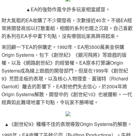
▲EA的強勢作風令許多玩家相當感冒。
財大氣粗的EA收購了不少開發商，次數接近40次。不過EA經
常將開發商加以打散重組，相關的系列也隨之沉寂。自己喜歡
的系列在EA手中畫下句點，沒有哪個玩家高興得起來。
來回顧一下EA的併購史。1992年，EA用3500萬美金併購
Origin Systems，包下《創世紀》《銀河飛將》等遊戲的版
權，以及《網路創世紀》的經營權。EA原本打算讓Origin
Systems成為線上遊戲的開發部門，但是在1999年《創世紀
9》荒腔走板的表現，以及核心人物理查．蓋瑞特（Richard
Garriott）離去的影響下，EA對他們失去信心，於2004年將
Origin Systems解散，開發中的《創世紀10》也被腰斬。一代
經典如此難堪地畫下句點，令玩家不勝唏噓。
▲《創世紀9》種種不佳的表現導致Origin Systems的解散。
1995年，EA收購了牛蛙公司（Bullfrog Productions）。牛蛙