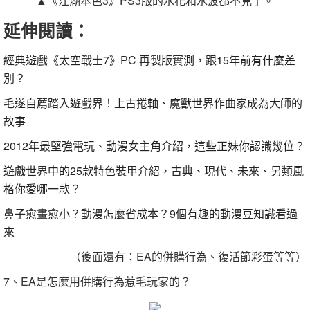
▲《江湖本色3》PS3版的水花和水波都不見了。
延伸閱讀：
經典遊戲《太空戰士7》PC 再製版實測，跟15年前有什麼差
別？
毛遂自薦踏入遊戲界！上古捲軸、魔獸世界作曲家成為大師的
故事
2012年最堅強電玩、動漫女主角介紹，這些正妹你認識幾位？
遊戲世界中的25款特色裝甲介紹，古典、現代、未來、另類風
格你愛哪一款？
鼻子愈畫愈小？動漫怎麼省成本？9個有趣的動漫豆知識看過
來
（後面還有：EA的併購行為、復活節彩蛋等等）
7、EA是怎麼用併購行為惹毛玩家的？