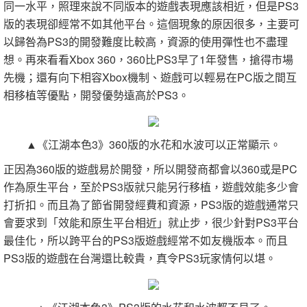
同一水平，照理來說不同版本的遊戲表現應該相近，但是PS3
版的表現卻經常不如其他平台。這個現象的原因很多，主要可
以歸咎為PS3的開發難度比較高，資源的使用彈性也不盡理
想。再來看看Xbox 360，360比PS3早了1年發售，搶得市場
先機；還有向下相容Xbox機制、遊戲可以輕易在PC版之間互
相移植等優點，開發優勢遠高於PS3。
▲《江湖本色3》360版的水花和水波可以正常顯示。
正因為360版的遊戲易於開發，所以開發商都會以360或是PC
作為原生平台，至於PS3版就只能另行移植，遊戲效能多少會
打折扣。而且為了節省開發經費和資源，PS3版的遊戲通常只
會要求到「效能和原生平台相近」就止步，很少針對PS3平台
最佳化，所以跨平台的PS3版遊戲經常不如友機版本。而且
PS3版的遊戲在台灣還比較貴，真令PS3玩家情何以堪。