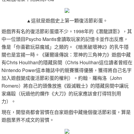
▲這就是遊戲史上第一顆復活節彩蛋。
遊戲界有名的復活節彩蛋還不少。1998年的《潛龍諜影》，其
中一位頭目Psycho Mantis會讀取玩家的記憶卡並作出反應，
像是「你喜歡玩惡魔城」之類的。《暗黑破壞神2》的乳牛隱
關也是宣揚一時。《薩爾達傳說：眾神的三角神力》遊戲中藏
有Chris Houlihan的隱藏房間（Chris Houlihan這位讀者曾經在
Nintendo Power這本雜誌中的競賽獲得優勝，獲得將自己名字
加入遊戲變成復活節彩蛋的權利）。約翰．羅梅洛（John
Romero）將自己的頭像放進《毀滅戰士》的隱藏房間中讓玩
家痛毆（玩過他的爛作《大刀》的玩家應該會打得特別用
力）。
現在，開發商都會習慣在自家遊戲中藏幾個復活節彩蛋，算是
遊戲業界不成文的習慣。