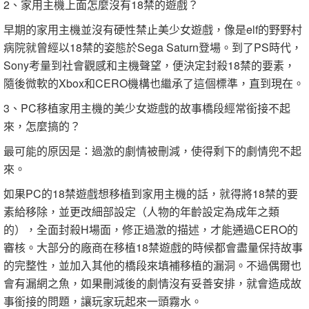
2、家用主機上面怎麼沒有18禁的遊戲？
早期的家用主機並沒有硬性禁止美少女遊戲，像是elf的野野村
病院就曾經以18禁的姿態於Sega Saturn登場。到了PS時代，
Sony考量到社會觀感和主機聲望，便決定封殺18禁的要素，
隨後微軟的Xbox和CERO機構也繼承了這個標準，直到現在。
3、PC移植家用主機的美少女遊戲的故事橋段經常銜接不起
來，怎麼搞的？
最可能的原因是：過激的劇情被刪減，使得剩下的劇情兜不起
來。
如果PC的18禁遊戲想移植到家用主機的話，就得將18禁的要
素給移除，並更改細部設定（人物的年齡設定為成年之類
的），全面封殺H場面，修正過激的描述，才能通過CERO的
審核。大部分的廠商在移植18禁遊戲的時候都會盡量保持故事
的完整性，並加入其他的橋段來填補移植的漏洞。不過偶爾也
會有漏網之魚，如果刪減後的劇情沒有妥善安排，就會造成故
事銜接的問題，讓玩家玩起來一頭霧水。