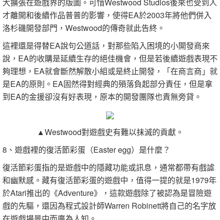
大擴張在遊戲界的版圖。可惜Westwood Studios後來也受到人
才離開和後續作品普普的影響，使得EA於2003年將他們併入
洛杉磯開發部門，Westwood的傳奇就此告終。
這裡還是得替EA說句公道話，對那些陷入困境的小開發商來
說，EA的收購是延續生存的絕佳機會，但是若後續遊戲表現不
夠理想，EA就會斷然解散小組或是終止開發，「在商言商」就
是EA的原則。EA固然得對經典的殞落負起部分責任，但是拿
到EA的金援卻沒有好表現，原本的開發團隊也責無旁貸。
▲Westwood對遊戲史有難以抹滅的貢獻。
8、遊戲裡的復活節彩蛋（Easter egg）是什麼？
復活節彩蛋指的是遊戲中的隱藏功能或訊息，通常都帶有戲謔
和幽默感。藏有復活節彩蛋的遊戲中，值得一提的就是1979年
於Atari推出的《Adventure》，這款遊戲除了被認為是冒險遊
戲的先驅，還因為程式設計師Warren Robinett將自己的名字放
在遊戲場景中而廣為人知。