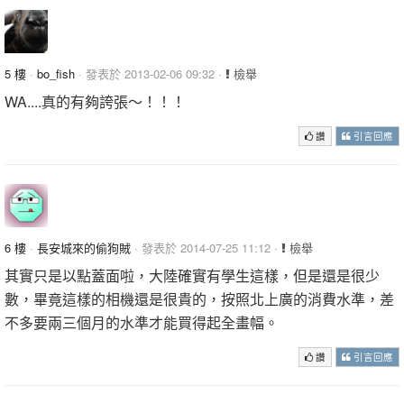
5 樓
·
bo_fish
· 發表於 2013-02-06 09:32 ·
檢舉
WA....真的有夠誇張～！！！
讚
引言回應
6 樓
·
長安城來的偷狗賊
· 發表於 2014-07-25 11:12 ·
檢舉
其實只是以點蓋面啦，大陸確實有學生這樣，但是還是很少
數，畢竟這樣的相機還是很貴的，按照北上廣的消費水準，差
不多要兩三個月的水準才能買得起全畫幅。
讚
引言回應