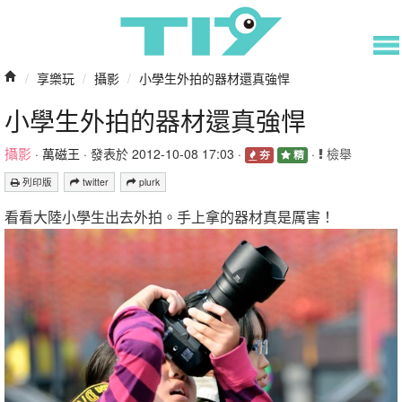
/
享樂玩
/
攝影
/
小學生外拍的器材還真強悍
小學生外拍的器材還真強悍
攝影
·
萬磁王
· 發表於 2012-10-08 17:03 ·
·
檢舉
夯
精
列印版
twitter
plurk
看看大陸小學生出去外拍。手上拿的器材真是厲害！