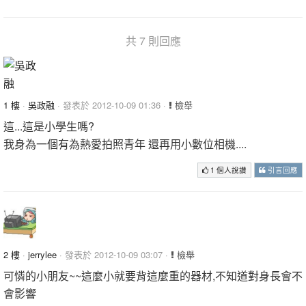
共 7 則回應
1 樓
·
吳政融
· 發表於 2012-10-09 01:36 ·
檢舉
這...這是小學生嗎?
我身為一個有為熱愛拍照青年 還再用小數位相機....
1 個人說讚
引言回應
2 樓
·
jerrylee
· 發表於 2012-10-09 03:07 ·
檢舉
可憐的小朋友~~這麼小就要背這麼重的器材,不知道對身長會不
會影響