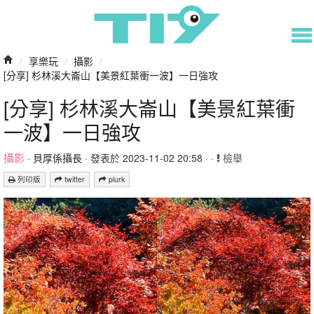
/
享樂玩
/
攝影
/
[分享] 杉林溪大崙山【美景紅葉衝一波】一日強攻
[分享] 杉林溪大崙山【美景紅葉衝
一波】一日強攻
攝影
·
貝厚係攝長
· 發表於 2023-11-02 20:58 · ·
檢舉
列印版
twitter
plurk