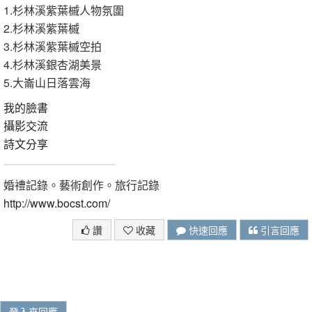
1.杉林溪紫葉槭人物氛圍
2.杉林溪紫葉槭
3.杉林溪紫葉槭空拍
4.杉林溪銀杏湖美景
5.大崙山日落雲海
我的臉書
攝影交流
詩文分享
婚禮記錄。藝術創作。旅行記錄
http://www.bocst.com/
讚
收藏
快速回應
引言回應
登入來回應