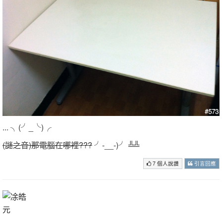
... ╮(╯_╰)╭
(謎之音)那電腦在哪裡???
╯-__-)╯ ╩╩
7 個人說讚
引言回應