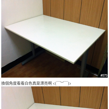
換個角度看看白色真是漂亮啊 <(￣︶￣)>