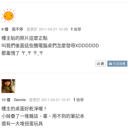
9 樓
·
雨不停
· 發表於 2011-04-21 10:39 ·
檢舉
樓主貼的照片這麼正點
叫我們後面這些醜電腦桌們怎麼發呀XDDDDDD
都羞愧了 〒ˍ〒 〒ˍ〒
讚
引言回應
10 樓
·
Gennie
· 發表於 2011-04-21 10:47 ·
檢舉
樓主的桌面好乾淨喔！
小妹疊了一堆雜誌、書、用不到的筆記本
還有一大堆扭蛋玩具