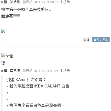
5 樓
·
凃皓元
· 發表於 2011-04-21 00:27 ·
檢舉
樓主第一張照片真是羨煞阿..
超漂亮!!!!!!!
讚
引言回應
6 樓
·
李韋德
· 發表於 2011-04-21 01:16 ·
檢舉
引述《Aren》之銘言：
> 我的電腦桌面 IKEA GALANT 白色
>
>
> 換個角度看看白色真是漂亮啊