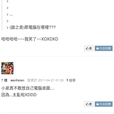
>
>
> ...
>
> (謎之音)那電腦在哪裡???
哈哈哈哈~~~我笑了~~XDXDXD
讚
引言回應
7 樓
·
wenhsien
· 發表於 2011-04-21 01:35 ·
檢舉
小弟真不敢放自己電腦桌圖....
因為...太亂啦XDDD
讚
引言回應