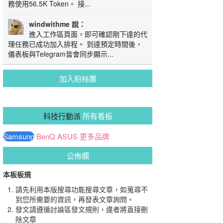
務使用56.5K Token。 接...
windwithme 說：
進入工作區頁面，即可確認剛下達的代
理任務已成功加入排程。 到達預定時間後，
儀表板與Telegram皆會同步顯示...
加入粉絲團
科技行動派
所有看板
Samsung
BenQ
ASUS
更多品牌
公佈欄
本板板規
請先利用本版搜尋功能搜尋文章，如蒐尋不
到您所需要的資訊，再發表文章詢問。
發文請遵循討論區發文規則，違者將直接刪
除文章