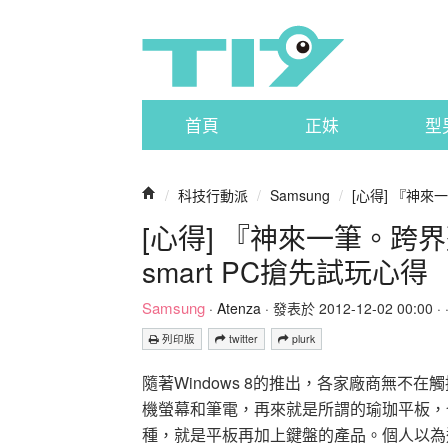
首頁
正妹
型
/
科技行動派
/
Samsung
/
[心得] 『神來一
[心得] 『神來一筆。跨界整
smart PC搶先試玩心得
Samsung
·
Atenza
· 發表於 2012-12-02 00:00 · 
列印版
twitter
plurk
隨著Windows 8的推出，各家廠商無
機螢幕和筆電，再來就是所謂的瑜珈平板，
種，就是平板再加上鍵盤的產品。個人以為這