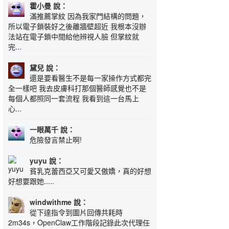
霍小曼 說：
滿推薦掌紋 因為我家門結構的問題，
所以電子鎖裝好之後離牆壁超近 我根本沒辦
法站在電子鎖中間給他辨視人臉 但掌紋就
完...
黛兒 說：
還是要看醫生不是每一家操作方式都完
全一樣吧 我去皮膚科打那個醫師感覺也不是
每個人都照同一套流程 我看到這一台馬上
心...
一眼萬千 說：
危險發言禁止啊!
yuyu 說：
貧乳克蕾西亞又可愛又傲嬌，真的好想
好想要跟她.....
windwithme 說：
從下達指令到圖片回傳共耗時
2m34s，OpenClaw工作階段記錄此次代理任