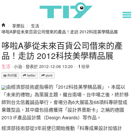
/
享樂玩
/
生活
/
哆啦A夢從未來百貨公司借來的產品！走訪 2012科技美學精品展
哆啦A夢從未來百貨公司借來的產
品！走訪 2012科技美學精品展
生活
·
小治
· 發表於 2012-12-06 13:20 · ·
檢舉
列印版
twitter
plurk
由經濟部技術處指導的「2012科技美學精品展」，本屆以
「未來的禮物」為策展主題，繼台南場、台中場之後，終於移
師到台北信義誠品舉行，會場分為6大展區及68項科專研發成
果雛型品，其中還包括甫獲得「設計界奧斯卡」之稱的德國
2013 iF產品設計獎（Design Awards）等作品。
經濟部技術部從3年前便已開始推動「科專成果設計加值計