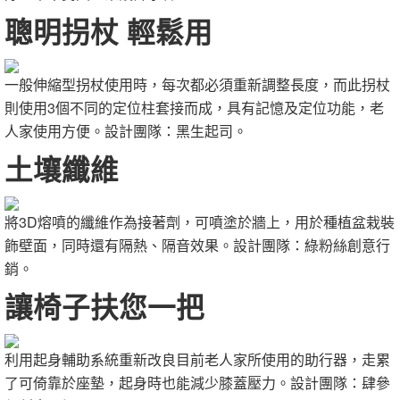
聰明拐杖 輕鬆用
一般伸縮型拐杖使用時，每次都必須重新調整長度，而此拐杖
則使用3個不同的定位柱套接而成，具有記憶及定位功能，老
人家使用方便。設計團隊：黑生起司。
土壤纖維
將3D熔噴的纖維作為接著劑，可噴塗於牆上，用於種植盆栽裝
飾壁面，同時還有隔熱、隔音效果。設計團隊：綠粉絲創意行
銷。
讓椅子扶您一把
利用起身輔助系統重新改良目前老人家所使用的助行器，走累
了可倚靠於座墊，起身時也能減少膝蓋壓力。設計團隊：肆參