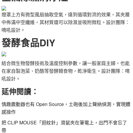
燈罩上方有微型風扇抽取空氣，達到循環對流的效果，其夾層
中佈滿中空纖維，其材質還可以除濕並吸附微粒。設計團隊：
唷吼設計。
發酵食品DIY
結合微生物發酵技術及溫度控制參數，讓一般家庭主婦，也能
在家自製泡菜、奶酪等發酵類食物，乾淨衛生。設計團隊：唷
吼設計。
延伸閱讀：
情趣震動器也有 Open Source，土砲後加上聲納偵測，實現體
感操作
把 CLIP MOUSE「迴紋針」滑鼠夾在筆電上，出門不會忘了
帶