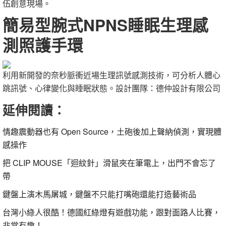
伍創意現場。
簡易型腕式NPNS睡眠生理感
測照護手環
利用新開發的奈秒脈衝近場生理訊號感測技術，可分析人體心
跳訊號、心律變化與睡眠狀態。設計團隊：德仲設計有限公司
延伸閱讀：
情趣震動器也有 Open Source，土砲後加上聲納偵測，實現體
感操作
把 CLIP MOUSE「迴紋針」滑鼠夾在筆電上，出門不會忘了
帶
鍵盤上演木馬屠城，鍵盤不只能打嘴砲還能打造藝術品
台灣小綠人很酷！德國紅綠燈有遊戲功能，跟對面路人比賽，
非常有趣！