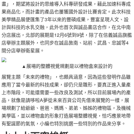
畫」，期望將設計的思維導入科專研發成果，藉此加速科專成
果商品化，而計畫的產品也屢獲國外設計比賽肯定。此次科技
美學精品展便匯集了3年以來的豐碩成果，豐富呈現人文、設
計與科技的水乳交融，此外也首次與誠品書店合作，在北中南
分店展出，北部的展期是12月6號到9號，除了在信義誠品旗艦
店舉辦主題展外，也同步在誠品敦南、站前、武昌、忠誠等4
間分店舉辦衛星展。
▲展場的整體視覺規劃是以禮物盒來設計的
展覽主題「未來的禮物」，也頗具涵意，因為這些發明作品雖
應用了當今最新的科技成果，卻仍只是雛形，要真正進入量產
上市階段，可能還需要一些改良及測試，所以目前展場內的產
品，就像是請哆啦A夢從未來百貨公司先借來展覽的一樣，展
場規劃了給爺爺、爸爸、媽媽、弟弟、姊姊的禮物區，及機械
美學區，並以禮物盒的形象打造展場整體視覺，恰巧應景地帶
有聖誕節的氣氛，小編也特別挑選一些特別的作品來分享。