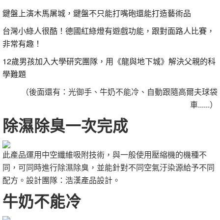
鍵盤上演木馬屠城，鍵盤不只能打嘴砲還能打造藝術品
台灣小綠人很酷！德國紅綠燈有遊戲功能，跟對面路人比賽，
非常有趣！
12歲男孩加入大學研究團隊，用《龍與地下城》解決父親的科
學難題
（後面還有：
光御手、牛奶不能冷
、
自動跟隨高爾夫球袋
車
......
）
除濕除臭一次完成
此產品運用中空纖維吸附技術，與一般使用壓縮機的機種不
同，可同時進行除濕除臭，並能針對不同空氣汙染源給予不同
配方。設計團隊：浩漢產品設計。
牛奶不能冷