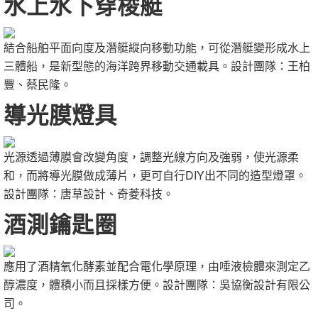
水上水下穿梭艇
結合船舶平面向度及潛艇縱向移動功能，可從潛艇變形成水上
三體船，是新型態的海洋跨界移動交通載具。設計團隊：王柏
豐、蔡民隆。
導光膜燈具
光源透過薄膜會改變角度，調整光線方向及強弱，使光源柔
和，而將導光膜做成薄片，更可自行DIY出不同的造型燈罩。
設計團隊：唐草設計、奇菱科技。
酒測鑰匙圈
應用了酒精氧化酵素並配合電化學原理，由唾液檢體來測定乙
醇濃度，體積小而且採樣方便。設計團隊：吳協衡設計有限公
司。