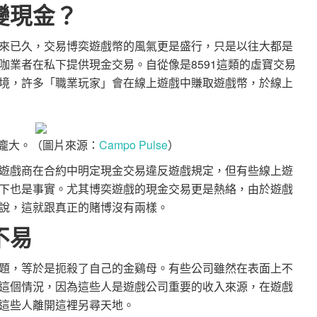
變現金？
來已久，交易博奕遊戲幣的風氣更是盛行，只是以往大都是
咖業者在私下提供現金交易。自從像是8591這類的虛寶交易
境，許多「職業玩家」會在線上遊戲中賺取遊戲幣，於線上
流龐大。（圖片來源：
Campo Pulse
）
遊戲商在合約中明定現金交易違反遊戲規定，但有些線上遊
下也是事實。尤其博奕遊戲的現金交易更是熱絡，由於遊戲
說，這就跟真正的賭博沒有兩樣。
不易
題，等於是扼殺了自己的金鷄母。有些公司雖然在表面上不
這個情況，因為這些人是遊戲公司重要的收入來源，在遊戲
這些人離開這裡另尋天地。