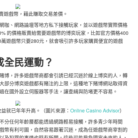
轉賣遊戲幣，藉此賺取交易差價。
網咖、網路論壇等地方私下接觸玩家，並以遊戲幣實際價格
70% 的價格販賣給需要遊戲幣的博奕玩家，比如官方價格400
00萬遊戲幣只要280元，就會吸引許多玩家購買便宜的遊戲
成全民運動？
賭博，許多遊戲幣商都會引誘已經沉迷於線上博奕的人，轉
大部分博奕遊戲都有賭注的上限，這種地下賭博網站取得資
過在國外設立伺服器等手法，讓查緝與防堵更不容易。
收益就已年年升高。（圖片來源：
Online Casino Advisor
）
不分任何年齡層都能透過網路輕易接觸，許多青少年時間
戲幣有利可圖，自然容易跟著沉迷，成為任遊戲幣商宰割的
以及犯罪的事情也時有所聞。這些可能肩負國家未來的人，