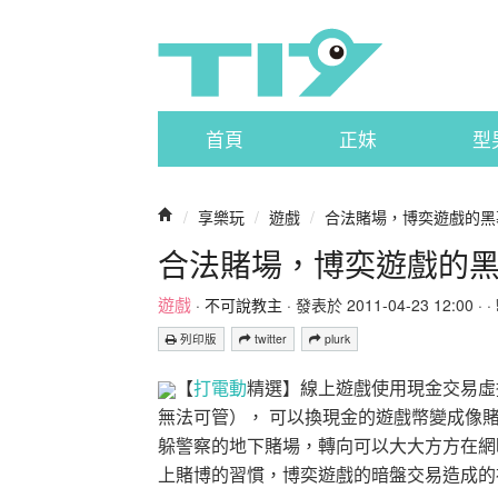
首頁
正妹
型
/
享樂玩
/
遊戲
/
合法賭場，博奕遊戲的黑
合法賭場，博奕遊戲的
遊戲
·
不可說教主
· 發表於 2011-04-23 12:00 · ·
列印版
twitter
plurk
【
打電動
精選】線上遊戲使用現金交易虛
無法可管）， 可以換現金的遊戲幣變成像
躲警察的地下賭場，轉向可以大大方方在網
上賭博的習慣，博奕遊戲的暗盤交易造成的