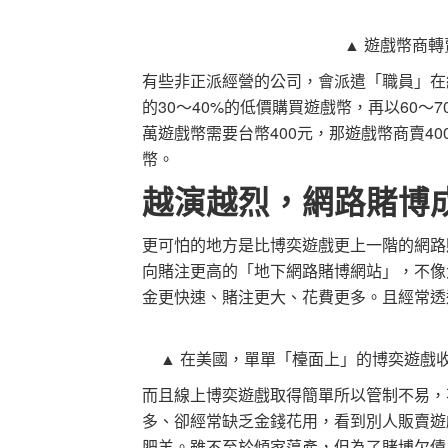
▲ 遊戲幣商
有些非正派經營的公司，會派遣「職員」在
的30～40%的低價購買遊戲幣，再以60～
萬遊戲幣需要台幣400元，那遊戲幣商賣4
幣。
越演越烈，網路賭博
更可怕的地方是比博奕遊戲更上一階的網路
向賭注更高的「地下網路賭博網站」，不像
金更快速、賭注更大、花費更多。且經常透
▲ 在美國，單單「檯面上」的博奕遊戲
而且線上博奕遊戲取得簡單所以管制不易，
多、卻經常缺乏金錢花用，看到別人販賣遊
肥羊。雖不至於傾家蕩產，但為了賭博欠債