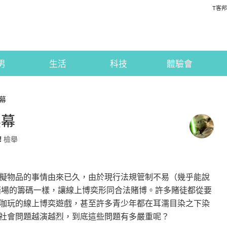
T客邦
男
生活
科技
體驗會
幕
黑幕
檢舉
擬物品的事情由來已久，由於現行法規管制不易（幾乎能說
賭場的籌碼一樣，讓線上博奕形同合法賭博。許多賭徒都從要
咖玩的線上博奕遊戲，甚至許多青少年都在耳濡目染之下染
社會問題越演越烈，到底這些問題有多嚴重呢？