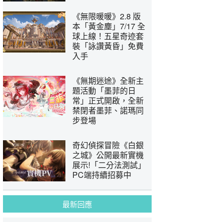
《無限暖暖》2.8 版
本「黃金塵」7/17 全
球上線！五星奇迹套
裝「詠讚黃昏」免費
入手
《無期迷途》全新主
題活動「墨菲的日
常」正式開啟，全新
禁閉者墨菲、諾瑪同
步登場
奇幻偵探冒險《白銀
之城》公開最新實機
展示!「二分法測試」
PC端持續招募中
最新回應