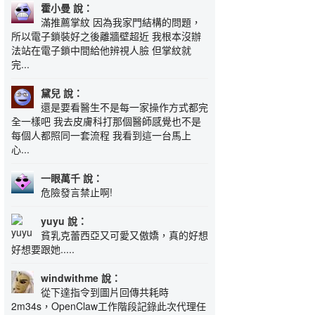
霍小曼 說：
滿推薦掌紋 因為我家門結構的問題，
所以電子鎖裝好之後離牆壁超近 我根本沒辦
法站在電子鎖中間給他辨視人臉 但掌紋就
完...
黛兒 說：
還是要看醫生不是每一家操作方式都完
全一樣吧 我去皮膚科打那個醫師感覺也不是
每個人都照同一套流程 我看到這一台馬上
心...
一眼萬千 說：
危險發言禁止啊!
yuyu 說：
貧乳克蕾西亞又可愛又傲嬌，真的好想
好想要跟她.....
windwithme 說：
從下達指令到圖片回傳共耗時
2m34s，OpenClaw工作階段記錄此次代理任