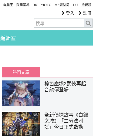
電腦王
採購基地
DIGIPHOTO
MF變型男
T17
透視鏡
登入
註冊
編輯室
熱門文章
棕色塵埃2武俠再起
合龍傳登場
全新偵探故事《白銀
之城》「二分法測
試」今日正式啟動