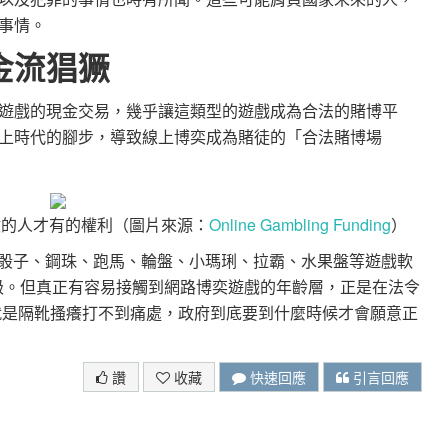
事情。
金流猖獗
遊戲的現金交易，幾乎讓這類型的遊戲成為合法的賭博平
上時代的腳步，導致線上博奕成為賭徒的「合法賭博場
數的人才有的權利（圖片來源：
Online Gambling Funding
）
克、骰子、鋼珠、跑馬、輪盤、小瑪琍、拉霸、水果盤等遊戲軟
遍級。但真正有容易接觸到網路博奕遊戲的年齡層，正是在法令
本就是隔靴搔癢打不到痛處，政府到底要到什麼時候才會願意正
讚
收藏
快速回應
引言回應