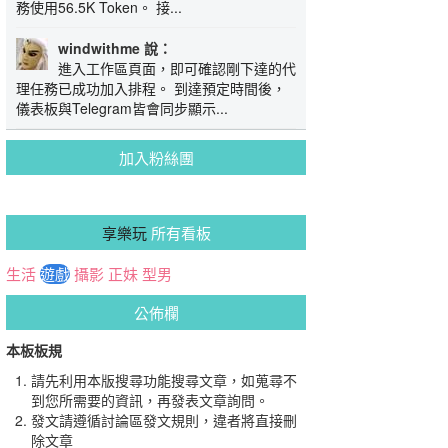
務使用56.5K Token。 接...
windwithme 說：
進入工作區頁面，即可確認剛下達的代
理任務已成功加入排程。 到達預定時間後，
儀表板與Telegram皆會同步顯示...
加入粉絲團
享樂玩
所有看板
生活
遊戲
攝影
正妹
型男
公佈欄
本板板規
請先利用本版搜尋功能搜尋文章，如蒐尋不
到您所需要的資訊，再發表文章詢問。
發文請遵循討論區發文規則，違者將直接刪
除文章