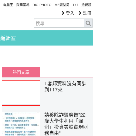
電腦王
採購基地
DIGIPHOTO
MF變型男
T17
透視鏡
登入
註冊
編輯室
熱門文章
T客邦資料沒有同歩
到T17來
請移除詐騙廣告"22
歲大學生利用「漏
洞」投資美股實現財
務自由"