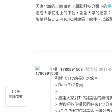
因應4/28的上線事宜，原聊科技分類下的
相
造成大家使用上的不便，謝謝大家的體諒：
敬請期待DIGIPHOTO討論區上線後，以
1 樓
·
1780891508
· 發表於 2011-04
引述《T17站長》之銘言：
> Dear T17會員：
>
8.0千
閱讀次數
> 感謝大家對T17討論區的熱情支
> 也歡迎各位攝影同好來T17分
> ※DIGIPHOTO討論區上線公告