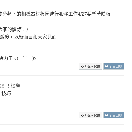
科技分類下的相機器材板因進行搬移工作4/27要暫時隱板一
大家的體諒：）
論區上線後，以新面目和大家見面！
了 <(￣︶￣)>
1 個人說讚
引言回應
28 ·
檢舉
 技巧
1 個人說讚
引言回應