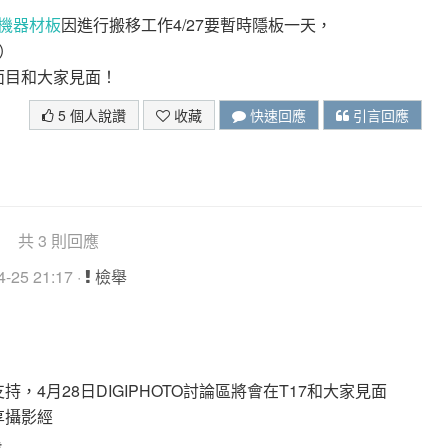
機器材板
因進行搬移工作4/27要暫時隱板一天，
）
新面目和大家見面！
5 個人說讚
收藏
快速回應
引言回應
共 3 則回應
-25 21:17 ·
檢舉
持，4月28日DIGIPHOTO討論區將會在T17和大家見面
享攝影經
※