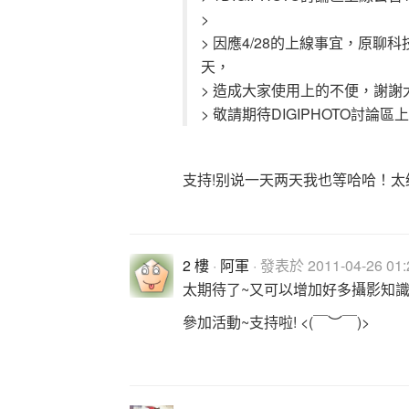
>
> 因應4/28的上線事宜，原聊
天，
> 造成大家使用上的不便，謝謝
> 敬請期待DIGIPHOTO討
支持!别说一天两天我也等哈哈！太给力
2 樓
·
阿軍
· 發表於 2011-04-26 01:
太期待了~又可以增加好多攝影知識
參加活動~支持啦! <(￣︶￣)>