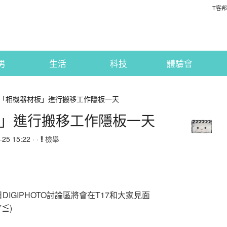
T客邦
男
生活
科技
體驗會
/27「相機器材板」進行搬移工作隱板一天
材板」進行搬移工作隱板一天
5 15:22 · ·
檢舉
DIGIPHOTO討論區將會在T17和大家見面
≦)