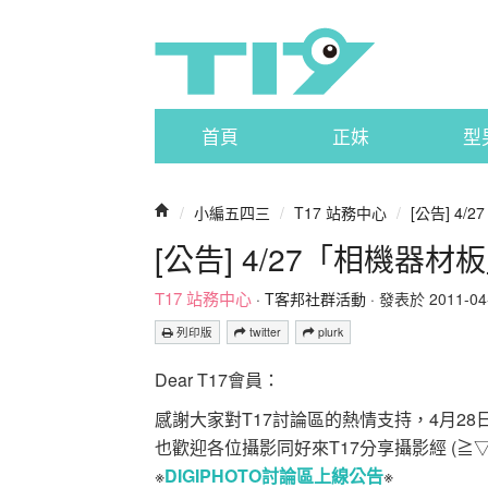
首頁
正妹
型
/
小編五四三
/
T17 站務中心
/
[公告] 4
[公告] 4/27「相機器
T17 站務中心
·
T客邦社群活動
· 發表於 2011-04-2
列印版
twitter
plurk
Dear T17會員：
感謝大家對T17討論區的熱情支持，4月28日
也歡迎各位攝影同好來T17分享攝影經 (≧▽
※
DIGIPHOTO討論區上線公告
※