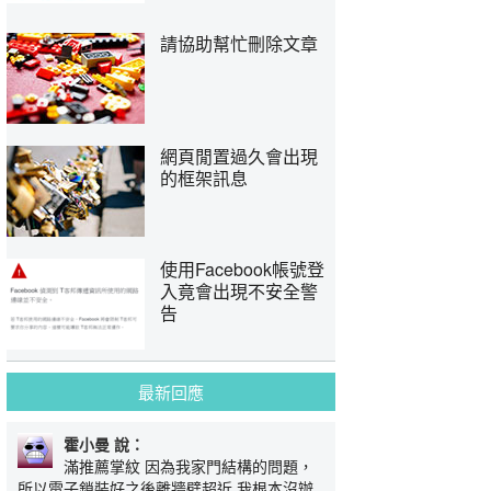
請協助幫忙刪除文章
網頁閒置過久會出現
的框架訊息
使用Facebook帳號登
入竟會出現不安全警
告
最新回應
霍小曼 說：
滿推薦掌紋 因為我家門結構的問題，
所以電子鎖裝好之後離牆壁超近 我根本沒辦