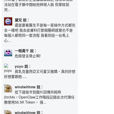
法站在電子鎖中間給他辨視人臉 但掌紋就
完...
黛兒 說：
還是要看醫生不是每一家操作方式都完
全一樣吧 我去皮膚科打那個醫師感覺也不是
每個人都照同一套流程 我看到這一台馬上
心...
一眼萬千 說：
危險發言禁止啊!
yuyu 說：
貧乳克蕾西亞又可愛又傲嬌，真的好想
好想要跟她.....
windwithme 說：
從下達指令到圖片回傳共耗時
2m34s，OpenClaw工作階段記錄此次代理任
務使用56.5K Token。 接...
windwithme 說：