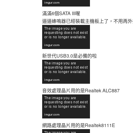
滿滿6個SATA III喔
逼逼蜂鳴器已經裝載主機板上了，不用再外
新世代USB3.0是必備的啦
音效處理晶片用的是Realtek ALC887
網路處理晶片用的是Realtek8111E