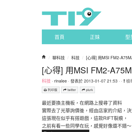
首頁
正妹
型
/
聊科技
/
科技
/
[心得] 用MSI FM2-A75MA-
[心得] 用MSI FM2-A75M
科技
·
rinalee
· 發表於 2013-01-07 21:53 · ·
檢
列印版
twitter
plurk
最近要換主機板，在網路上搜尋了資料
實際去了光華詢價後，經由店家的介紹，決定購買M
這張現在似乎有搭遊戲，這款RIFT裂痕，
之前有看一些同學在玩，感覺好像還不錯～