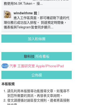
務使用56.5K Token。 接...
windwithme 說：
進入工作區頁面，即可確認剛下達的代
理任務已成功加入排程。 到達預定時間後，
儀表板與Telegram皆會同步顯示...
加入粉絲團
聊科技
所有看板
科技
汽車
王團研究室
Apple/iPhone/iPad
公佈欄
本板板規
請先利用本版搜尋功能搜尋文章，如蒐尋不
到您所需要的資訊，再發表文章詢問。
發文請遵循討論區發文規則，違者將直接刪
除文章