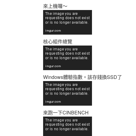
來上機囉～
核心組件總覽
Windows體驗指數。該存錢換SSD了
來跑一下CINBENCH