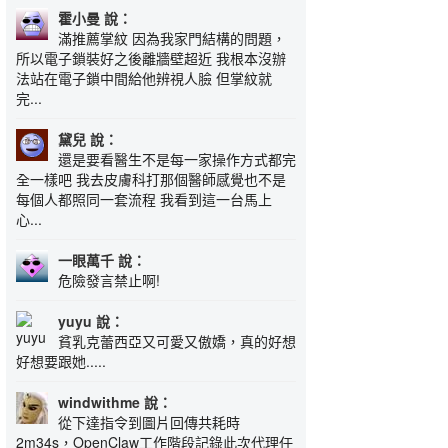
霍小曼 說：
滿推薦掌紋 因為我家門結構的問題，
所以電子鎖裝好之後離牆壁超近 我根本沒辦
法站在電子鎖中間給他辨視人臉 但掌紋就
完...
黛兒 說：
還是要看醫生不是每一家操作方式都完
全一樣吧 我去皮膚科打那個醫師感覺也不是
每個人都照同一套流程 我看到這一台馬上
心...
一眼萬千 說：
危險發言禁止啊!
yuyu 說：
貧乳克蕾西亞又可愛又傲嬌，真的好想
好想要跟她.....
windwithme 說：
從下達指令到圖片回傳共耗時
2m34s，OpenClaw工作階段記錄此次代理任