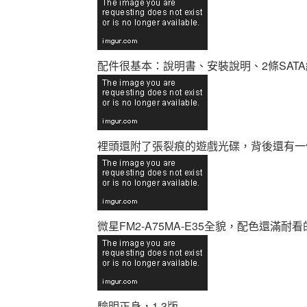
配件很基本：說明書、安裝說明、2條SATA
裡頭還附了張裂痕的遊戲光碟，背後還有一
微星FM2-A75MA-E35全貌，配色還滿耐看
驗明正身，1.3版