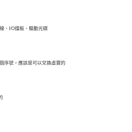
線、I/O擋板、驅動光碟
個序號，應該是可以兌換虛寶的
的