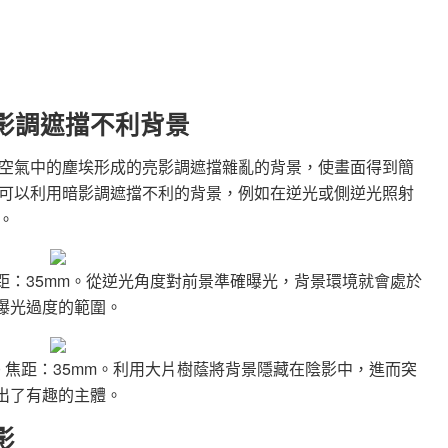
影調遮擋不利背景
空氣中的塵埃形成的亮影調遮擋雜亂的背景，使畫面得到簡
可以利用暗影調遮擋不利的背景，例如在逆光或側逆光照射
來。
距：
35mm。從逆光角度對前景準確曝光，背景環境就會處於
曝光過度的範圍。
0
焦距：
35mm。利用大片樹蔭將背景隱藏在陰影中，進而突
出了有趣的主體。
影