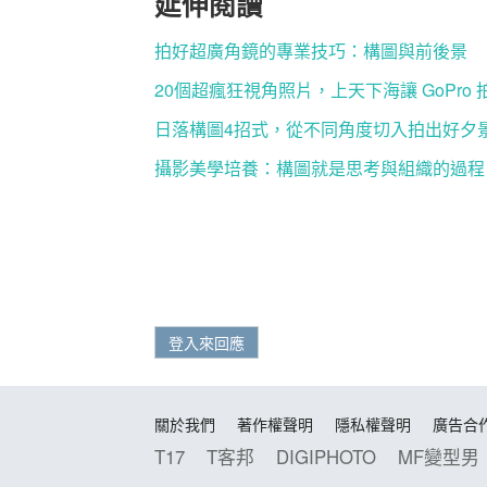
延伸閱讀
拍好超廣角鏡的專業技巧：構圖與前後景
20個超瘋狂視角照片，上天下海讓 GoPro
日落構圖4招式，從不同角度切入拍出好夕
攝影美學培養：構圖就是思考與組織的過程
登入來回應
關於我們
著作權聲明
隱私權聲明
廣告合
T17
T客邦
DIGIPHOTO
MF變型男