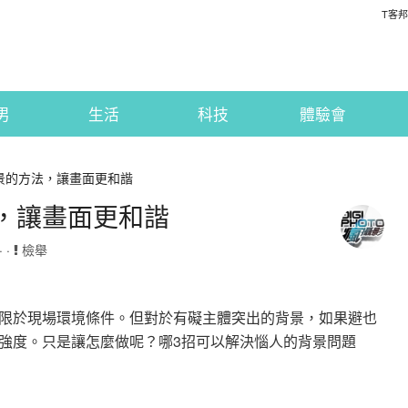
T客邦
男
生活
科技
體驗會
景的方法，讓畫面更和諧
，讓畫面更和諧
· ·
檢舉
限於現場環境條件。但對於有礙主體突出的背景，如果避也
強度。只是讓怎麼做呢？哪3招可以解決惱人的背景問題