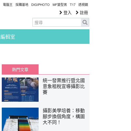
電腦王
採購基地
DIGIPHOTO
MF變型男
T17
透視鏡
登入
註冊
編輯室
熱門文章
統一發票推行暨北國
意象租稅宣導攝影比
賽
攝影美學培養：移動
腳步換個角度，構圖
大不同！