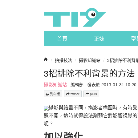
首頁
正妹
型
/
拍攝技法
/
攝影知識站
/
3招排除不利背
3招排除不利背景的方法
攝影知識站
·
編輯部
· 發表於 2013-01-31 10:20 
列印版
twitter
plurk
攝影與繪畫不同，攝影者構圖時，有時受
避不開，這時就得設法削弱它對影響視覺的
呢？
加以強化