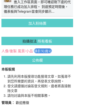
進入工作區頁面，即可確認剛下達的代
理任務已成功加入排程。 到達預定時間後，
儀表板與Telegram皆會同步顯示...
加入粉絲團
拍攝技法
所有看板
人像/後製
風景/小品
攝影知識站
公佈欄
本板板規
請先利用本版搜尋功能搜尋文章，如蒐尋不
到您所需要的資訊，再發表文章詢問。
發文請遵循討論區發文規則，違者將直接刪
除文章
請勿討論與本版不相關事務。
管理員：
歡迎應徵