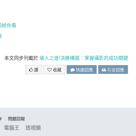
 拍給你看
景
本文同步刊載於
達人之道!決勝構圖：掌握攝影的成功關鍵
讚
收藏
快速回應
引言回應
作
問題回報
電腦王
透視鏡