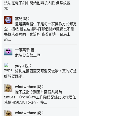
法站在電子鎖中間給他辨視人臉 但掌紋就
完...
黛兒 說：
還是要看醫生不是每一家操作方式都完
全一樣吧 我去皮膚科打那個醫師感覺也不是
每個人都照同一套流程 我看到這一台馬上
心...
一眼萬千 說：
危險發言禁止啊!
yuyu 說：
貧乳克蕾西亞又可愛又傲嬌，真的好想
好想要跟她.....
windwithme 說：
從下達指令到圖片回傳共耗時
2m34s，OpenClaw工作階段記錄此次代理任
務使用56.5K Token。 接...
windwithme 說：