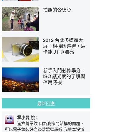
拍照的公德心
2012 台北多媒體大
展：相機區巡禮，馬
卡龍 J1 真漂亮
新手入門必修學分：
ISO 感光度的了解與
運用時機
最新回應
霍小曼 說：
滿推薦掌紋 因為我家門結構的問題，
所以電子鎖裝好之後離牆壁超近 我根本沒辦