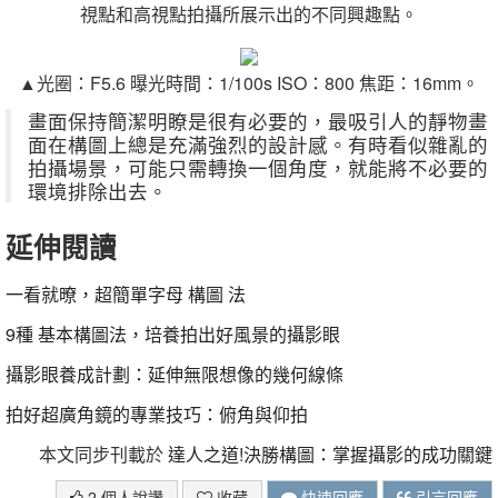
視點和高視點拍攝所展示出的不同興趣點。
▲光圈：F5.6
曝光時間：
1/100s ISO：800
焦距：
16mm。
畫面保持簡潔明瞭是很有必要的，最吸引人的靜物畫
面在構圖上總是充滿強烈的設計感。有時看似雜亂的
拍攝場景，可能只需轉換一個角度，就能將不必要的
環境排除出去。
延伸閱讀
一看就暸，超簡單字母 構圖 法
9種 基本構圖法，培養拍出好風景的攝影眼
攝影眼養成計劃：延伸無限想像的幾何線條
拍好超廣角鏡的專業技巧：俯角與仰拍
本文同步刊載於
達人之道!決勝構圖：掌握攝影的成功關鍵
2 個人說讚
收藏
快速回應
引言回應