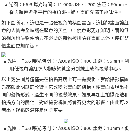
▲光圈：
F5.6
曝光時間：
1/1000s ISO：200
焦距：
50mm。
從與麵包近乎平行的視角來拍攝，畫面充滿了趣味性。
如下圖所示，這也是一張低視角的構圖畫面。這樣的畫面讓紅
色的人物完全映襯在藍色的天空中，使色彩更加鮮明，而夠低
的視角也讓物件前方不必要的雜物被排除在畫面之外，使得整
個畫面更加簡潔。
▲光圈：
F5.6
曝光時間：
1/200s ISO：400
焦距：
35mm。
利
用低視角讓紅衣人物處於黃金分割線上成為視覺中心。
以上幾張圖片僅僅是在拍攝高度上有一點變化，就給攝影構圖
帶來如此明顯的影響。它改變著畫面的結構，使畫面表現出不
同的藝術形式，產生不同的視覺效果。如果再加上拍攝距離和
拍攝方向的變化，對於攝影構圖將會有更大的影響。由此可以
看出，視點的選擇是何等重要！
▲光圈：
F5.6
曝光時間：
1/200s ISO：800
焦距：
16mm。低