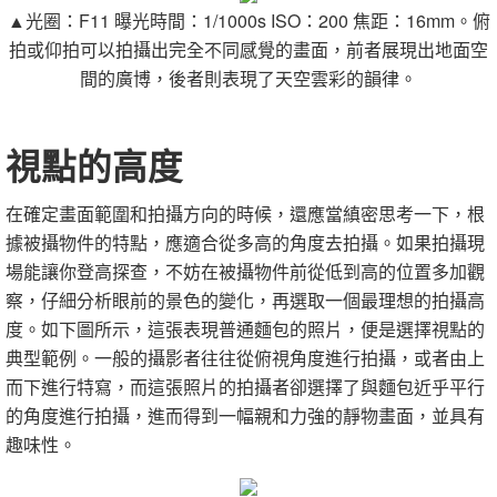
▲光圈：
F11
曝光時間：
1/1000s ISO：200
焦距：
16mm。俯
拍或仰拍可以拍攝出完全不同感覺的畫面，前者展現出地面空
間的廣博，後者則表現了天空雲彩的韻律。
視點的高度
在確定畫面範圍和拍攝方向的時候，還應當縝密思考一下，根
據被攝物件的特點，應適合從多高的角度去拍攝。如果拍攝現
場能讓你登高探查，不妨在被攝物件前從低到高的位置多加觀
察，仔細分析眼前的景色的變化，再選取一個最理想的拍攝高
度。如下圖所示，這張表現普通麵包的照片，便是選擇視點的
典型範例。一般的攝影者往往從俯視角度進行拍攝，或者由上
而下進行特寫，而這張照片的拍攝者卻選擇了與麵包近乎平行
的角度進行拍攝，進而得到一幅親和力強的靜物畫面，並具有
趣味性。