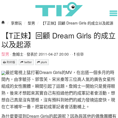
/
享樂玩
/
型男
/
【T正妹】回顧 Dream Girls 的成立以及起源
【T正妹】回顧 Dream Girls 的成立
以及起源
型男
·
詹姆士
· 發表於 2011-04-27 20:00 · ·
檢舉
列印版
twitter
plurk
最近電視上猛打著Dream Girls的MV，在出道一個多月的時
間內，由李毓芬、郭雪芙、宋米秦等三位高人氣的廣告女星所
組成的女性團體，瞬間引起了話題。詹姆士一開始只是覺得眼
熟，後來才想起來其實自己有拍過他們的成軍記者會活動，想
想自己真是沒有慧根，沒有預料到她們的威力發燒這麼快，現
在亡羊補牢一番，把當初成軍記者會活動補上。
為什麼要提到Dream Girls的起源呢？因為與其他的偶像團體有