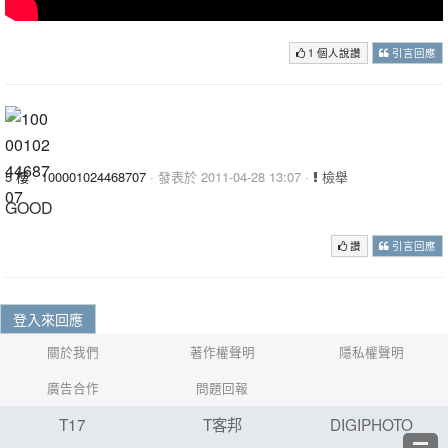
1 個人說讚
引言回應
5 樓
·
100001024468707
· 發表於 2011-04-28 13:07 ·
檢舉
GOOD
讚
引言回應
登入來回應
關於我們
著作權聲明
隱私權聲明
廣告合作
問題回報
T17
T客邦
DIGIPHOTO