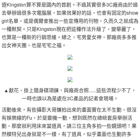
道Kingston算不算是國內的首創。不過其實很多3C廠商由於過
去舉辦過很多次電腦展，如果效果好的話，也會有固定的show
girl名單，或是偶爾會推出一些宣傳用的刊物，久而久之就成為
一種默契。只是Kingston現在把這種作法升級了，變華麗了，
也算是一種新的行銷思維。總之，宅男愛女神，那廠商多多推
出女神天團，也是宅宅之福。
▲獻花、掛上隨身碟項鍊、與廠商合照......這些流程少不了，
一時也誤以為是處在3C產品的記者會現場。
活動後來，有些攝影大哥嫌拍出來的畫面實在太不生動，很沒
有娛樂線的Fu，於是靈機一動，想到既然在總統套房舉辦活
動，那麼就利用床來當道具，請三位主角多拍一些鏡頭吧！果
然模特兒出身就是不一樣，有了道具，似乎畫面也生動許多