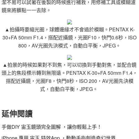
潔不易可以試著在後製的時候進行補救，用修補工具或模糊濾
鏡來將髒點一一去除。
▲拍攝時要縮光圈，球體邊緣才不會過於模糊。
PENTAX
K-
30+FA 50mm F1.4
，
搭配近攝鏡
，
光圈
F10
，
快門
0.6
秒
，
ISO
800
，
AV
光圈先決模式
，
自動白平衡
，
JPEG
。
▲拍景的時候如果對不到焦，可以切換到手動對焦，並配合鏡
頭上的焦段標示轉到無限遠。
PENTAX
K-30+FA 50mm F1.4
，
搭配近攝鏡
，
光圈
F8
，
快門
8
秒
，
ISO 200
，
AV
光圈先決模
式
，
自動白平衡
，
JPEG
。
延伸閱讀
手做
DIY
宙玉鏡頭完全圖解
，讓你輕鬆上手！
iPhone
專用
宙玉
特效
App
，動動手指創造奇幻世界