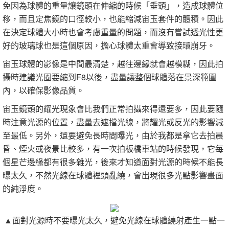
免因為球體的重量讓鏡頭在伸縮的時候「垂頭」，造成球體位
移，而且定焦鏡的口徑較小，也能縮減宙玉套件的體積。因此
在決定球體大小時也會考慮重量的問題，而沒有嘗試透光性更
好的玻璃球也是這個原因，擔心球體太重會導致接環崩牙。
宙玉球體的影像是中間最清楚，越往邊緣就會越模糊，因此拍
攝時建議光圈要縮到
F8
以後，盡量讓整個球體落在景深範圍
內，以確保影像品質。
宙玉鏡頭的耀光現象會比我們正常拍攝來得還要多，因此要隨
時注意光源的位置，盡量去遮擋光線，將耀光或反光的影響減
至最低。另外，還要避免長時間曝光，由於我都是拿它去拍晨
昏、煙火或夜景比較多，有一次拍板橋車站的時候發現，它每
個星芒邊緣都有很多雜光，後來才知道面對光源的時候不能長
曝太久，不然光線在球體裡頭亂繞，會出現很多光點影響畫面
的純淨度。
▲面對光源時不要曝光太久，避免光線在球體繞射產生一點一