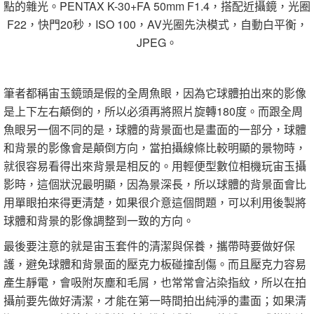
點的雜光。
PENTAX K-30+FA 50mm F1.4
，
搭配近攝鏡
，
光圈
F22
，
快門
20
秒
，
ISO 100
，
AV
光圈先決模式
，
自動白平衡
，
JPEG
。
筆者都稱宙玉鏡頭是假的全周魚眼，因為它球體拍出來的影像
是上下左右顛倒的，所以必須再將照片旋轉
180
度。而跟全周
魚眼另一個不同的是，球體的背景面也是畫面的一部分，球體
和背景的影像會是顛倒方向，當拍攝線條比較明顯的景物時，
就很容易看得出來背景是相反的。用輕便型數位相機玩宙玉攝
影時，這個狀況最明顯，因為景深長，所以球體的背景面會比
用單眼拍來得更清楚，如果很介意這個問題，可以利用後製將
球體和背景的影像調整到一致的方向。
最後要注意的就是宙玉套件的清潔與保養，攜帶時要做好保
護，避免球體和背景面的壓克力板碰撞刮傷。而且壓克力容易
產生靜電，會吸附灰塵和毛屑，也常常會沾染指紋，所以在拍
攝前要先做好清潔，才能在第一時間拍出純淨的畫面；如果清