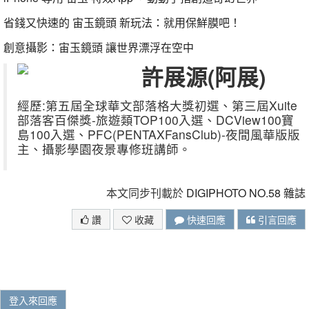
省錢又快速的
宙玉鏡頭
新玩法：就用保鮮膜吧！
創意攝影：宙玉鏡頭
讓世界漂浮在空中
許展源
(
阿展
)
經歷
:
第五屆全球華文部落格大獎初選、第三屆
Xuite
部落客百傑獎
-
旅遊類
TOP100
入選、
DCView100
寶
島
100
入選、
PFC(PENTAXFansClub)-
夜間風華版版
主、攝影學園夜景專修班講師。
本文同步刊載於
DIGIPHOTO NO.58 雜誌
讚
收藏
快速回應
引言回應
登入來回應