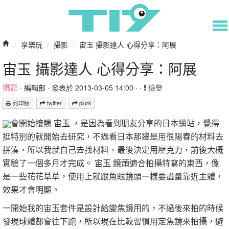
/
享樂玩
/
攝影
/
宙玉 攝影達人 心得分享：阿展
宙玉 攝影達人 心得分享：阿展
攝影
·
編輯部
· 發表於 2013-03-05 14:00 · ·
檢舉
列印版
twitter
plurk
會開始接觸
宙玉
，是因為看到朋友分享的日本網站，覺得
挺特別的就開始去研究，不過看日本那邊是用很陽春的材料去
拼湊，所以我就自己去找材料，最後決定用壓克力，前後大概
實驗了一個多月才完成。
宙玉
鏡頭適合拍攝特寫的東西，像
是一些花花草草，使用上就跟魚眼鏡頭一樣要盡量靠近主體，
效果才會明顯。
一開始我的宙玉套件是設計給變焦鏡用的，不過後來拍的時候
發現球體都會往下跑，所以現在比較習慣用定焦鏡來拍攝，避