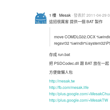
1 樓
·
Mesak
· 發表於 2011-04-29 02
這招很厲害 提供一個 BAT 製作
move COMDLG32.OCX %windir
regsvr32 %windir%\system32\P
存成 run.bat
把 PSDCodec.dll 跟 BAT 放在一
方便做懶人包
http://mesak.tw
http://fb.com/mesak.life
http://plus.google.com/+MesakCh
http://plus.google.com/+MesakTW