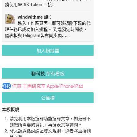
務使用56.5K Token。 接...
windwithme 說：
進入工作區頁面，即可確認剛下達的代
理任務已成功加入排程。 到達預定時間後，
儀表板與Telegram皆會同步顯示...
加入粉絲團
聊科技
所有看板
科技
汽車
王團研究室
Apple/iPhone/iPad
公佈欄
本板板規
請先利用本版搜尋功能搜尋文章，如蒐尋不
到您所需要的資訊，再發表文章詢問。
發文請遵循討論區發文規則，違者將直接刪
除文章