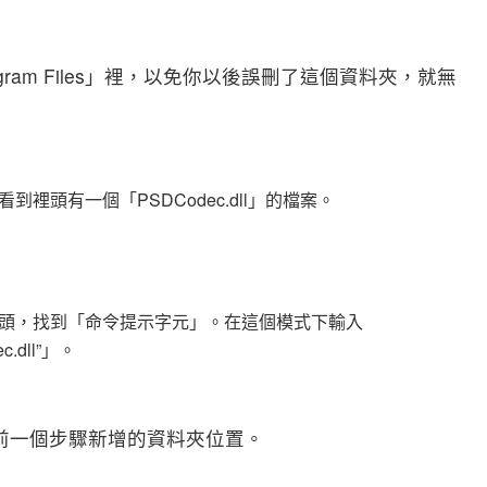
ram Files」裡，以免你以後誤刪了這個資料夾，就無
裡頭有一個「PSDCodec.dll」的檔案。
頭，找到「命令提示字元」。在這個模式下輸入
ec.dll”」。
\」為你在前一個步驟新增的資料夾位置。