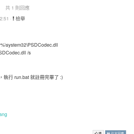
共 1 則回應
:51 ·
檢舉
%\system32\PSDCodec.dll
SDCodec.dll /s
起，執行 run.bat 就註冊完畢了 :)
uang
讚
引言回應