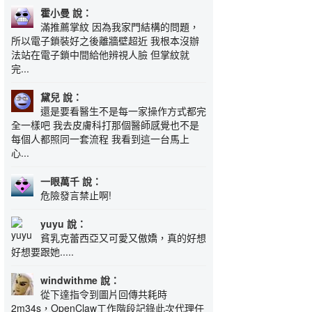
霍小曼 說：
滿推薦掌紋 因為我家門結構的問題，
所以電子鎖裝好之後離牆壁超近 我根本沒辦
法站在電子鎖中間給他辨視人臉 但掌紋就
完...
黛兒 說：
還是要看醫生不是每一家操作方式都完
全一樣吧 我去皮膚科打那個醫師感覺也不是
每個人都照同一套流程 我看到這一台馬上
心...
一眼萬千 說：
危險發言禁止啊!
yuyu 說：
貧乳克蕾西亞又可愛又傲嬌，真的好想
好想要跟她.....
windwithme 說：
從下達指令到圖片回傳共耗時
2m34s，OpenClaw工作階段記錄此次代理任