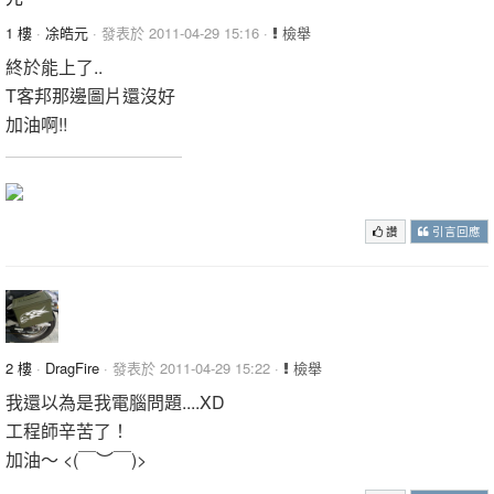
1 樓
·
凃皓元
· 發表於 2011-04-29 15:16 ·
檢舉
終於能上了..
T客邦那邊圖片還沒好
加油啊!!
讚
引言回應
2 樓
·
DragFire
· 發表於 2011-04-29 15:22 ·
檢舉
我還以為是我電腦問題....XD
工程師辛苦了！
加油～ <(￣︶￣)>