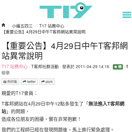
/
小編五四三
/
T17 站務中心
/
【重要公告】4月29日中午T客邦網站異常說明
【重要公告】4月29日中午T客邦網
站異常說明
T17 站務中心
·
T客邦社群活動
· 發表於 2011-04-29 14:16 ·
·
精
檢舉
列印版
twitter
plurk
親愛的T17會員：
T客邦網站在4月29日中午12點多發生了「
無法進入T客邦網
站
」的問題，
造成各位朋友的困擾，實在非常抱歉！
我們的工程師已經在發現問題後，馬上進行緊急處理。