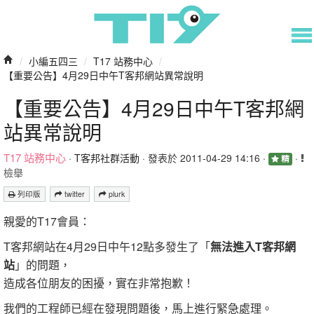
/
小編五四三
/
T17 站務中心
/
【重要公告】4月29日中午T客邦網站異常說明
【重要公告】4月29日中午T客邦網
站異常說明
T17 站務中心
·
T客邦社群活動
· 發表於 2011-04-29 14:16 ·
·
精
檢舉
列印版
twitter
plurk
親愛的T17會員：
T客邦網站在4月29日中午12點多發生了「
無法進入T客邦網
站
」的問題，
造成各位朋友的困擾，實在非常抱歉！
我們的工程師已經在發現問題後，馬上進行緊急處理。