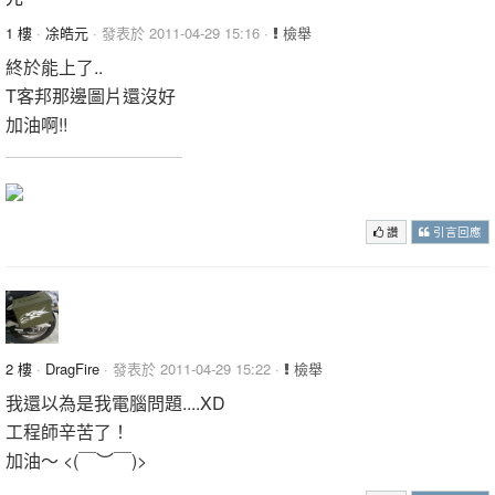
1 樓
·
凃皓元
· 發表於 2011-04-29 15:16 ·
檢舉
終於能上了..
T客邦那邊圖片還沒好
加油啊!!
讚
引言回應
2 樓
·
DragFire
· 發表於 2011-04-29 15:22 ·
檢舉
我還以為是我電腦問題....XD
工程師辛苦了！
加油～ <(￣︶￣)>