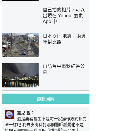
自己拍的相片，可以
出現在 Yahoo! 氣象
App 中
日本 311 地震，兩週
年對比照
再訪台中市秋紅谷公
園
最新回應
黛兒 說：
還是要看醫生不是每一家操作方式都完
全一樣吧 我去皮膚科打那個醫師感覺也不是
每個人都照同一套流程 我看到這一台馬上