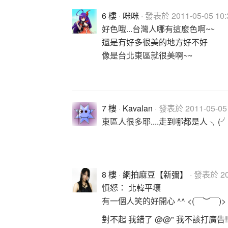
6 樓
·
咪咪
· 發表於 2011-05-05 10:
好色哦...台灣人哪有這麼色啊~~
還是有好多很美的地方好不好
像是台北東區就很美啊~~
7 樓
·
Kavalan
· 發表於 2011-05-05 
東區人很多耶....走到哪都是人 ╮(╯
8 樓
·
網拍麻豆【新彌】
· 發表於 201
憤怒： 北韓平壤
有一個人笑的好開心 ^^ <(￣︶￣)> 
對不起 我錯了 @@" 我不該打廣告!!