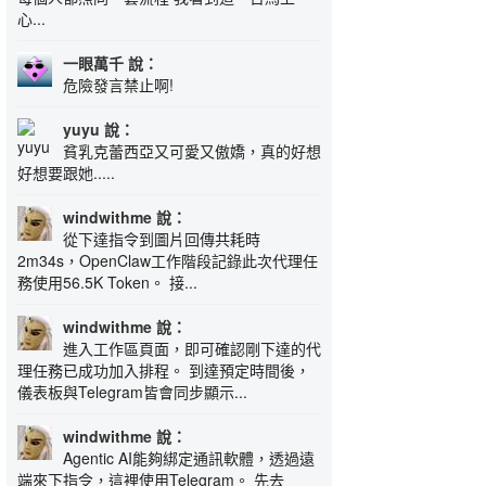
心...
一眼萬千 說：
危險發言禁止啊!
yuyu 說：
貧乳克蕾西亞又可愛又傲嬌，真的好想
好想要跟她.....
windwithme 說：
從下達指令到圖片回傳共耗時
2m34s，OpenClaw工作階段記錄此次代理任
務使用56.5K Token。 接...
windwithme 說：
進入工作區頁面，即可確認剛下達的代
理任務已成功加入排程。 到達預定時間後，
儀表板與Telegram皆會同步顯示...
windwithme 說：
Agentic AI能夠綁定通訊軟體，透過遠
端來下指令，這裡使用Telegram。 先去