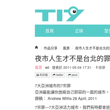
首頁
正妹
型
/
作品分享
/
風景
/
夜市人生才不是台北的
夜市人生才不是台北的
風景
·
wii
· 發表於 2011-05-04 17:31 · ·
檢舉
列印版
twitter
plurk
7大亞洲城市的7宗罪
亞洲最能讓你放縱自己邪惡的一面的城市。
撰稿： Andrew Willis 28 April, 2011
7宗罪—7大亞洲活力城市，我們有時都會