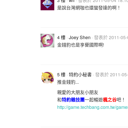
3 樓
·
wii
· 發表於 2011-05-04 18:10
是說台灣網咖也還蠻發達的啊！
4 樓
·
Joey Shen
· 發表於 2011-05-0
金錢豹也是享譽國際啊!
5 樓
·
特約小秘書
· 發表於 2011-05-0
推金錢豹...
親愛的大朋友小朋友
和
特約雜技團
一起暢遊
楓之谷
吧！
http://game.techbang.com.tw/game