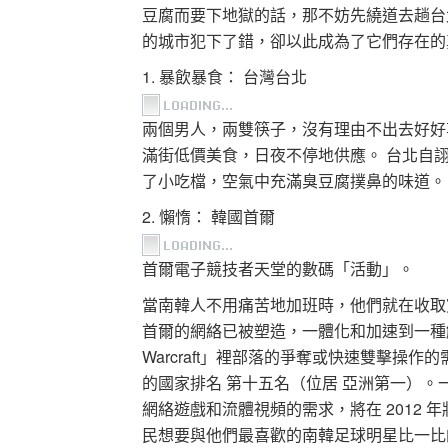
豆腐而要下地獄的話，那不妨先繞道去趟台
的城市犯下了錯，卻以此成為了它們存在的
1. 暴飲暴食： 台灣台北
兩個男人，兩雙筷子，沒有理由不出去好好
滿街低價美食，日夜不停地供應。 台北自詡
了小吃檔，空氣中充滿臭豆腐撲鼻的味道。 食
2. 懶惰： 韓國首爾
首爾電子競技者天堂的數碼「活動」。
當南韓人不用痛苦地加班時，他們就在收取
首爾的網絡已被塑造，一體化和加速到一種觸手
Warcraft」裡部落的爭奪或快速雙擊操作的需
的國家排名 第十五名（位居 亞洲第一）
網絡遊戲和流體視頻的需求，將在 2012 年將網
民想要與他們最喜歡的南韓足球明星比一比的話，