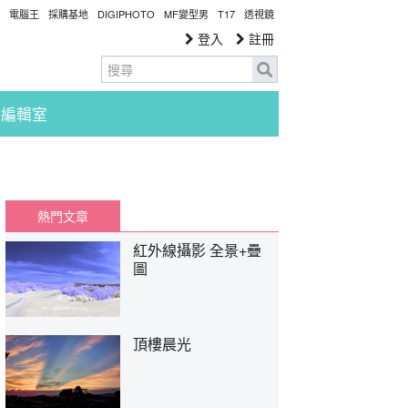
電腦王
採購基地
DIGIPHOTO
MF變型男
T17
透視鏡
登入
註冊
編輯室
熱門文章
紅外線攝影 全景+疊
圖
頂樓晨光