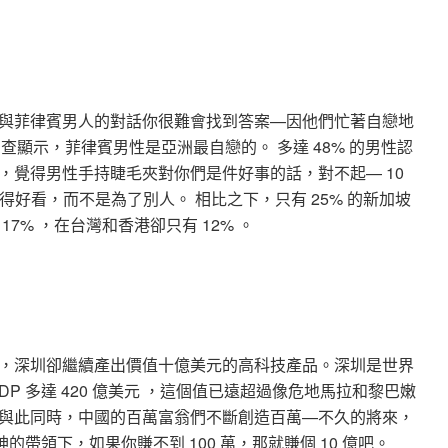
與菲律賓男人的對話你很難會找到答案—因他們忙著自戀地
調查顯示，菲律賓男性是亞洲最自戀的。 多達 48% 的男性認
，覺得男性手持睫毛夾對你們是件好事的話，對不起— 10
得好看，而不是為了別人。 相比之下，只有 25% 的新加坡
7% ，在台灣和香港卻只有 12% 。
，深圳卻繼續產出價值十億美元的高科技產品。深圳是世界
P 多達 420 億美元 ，這個值已遠超過像危地馬拉和黎巴嫩
與此同時，中國的百萬富翁們不斷創造百萬—不久的將來，
的帶領下，如果你賺不到 100 萬，那就賺個 10 億吧。