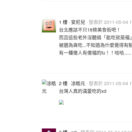
1 樓
·
安尼兒
· 發表於 2011-05-04 1
台北應該不只18條美食街吧！
而且這些老外沒聽過「能吃就是福
被選為貪吃...不知道為什麼覺得有
有一種傻人有傻福的fu！！哈哈...... 
2 樓
·
凃皓元
· 發表於 2011-05-04 1
台灣人真的滿愛吃的xd