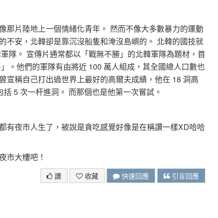
像那片陸地上一個情緒化青年。 然而不像大多數暴力的運動
的不安，北韓卻是靠沉沒船隻和淹沒島嶼的。 北韓的國技就
給軍隊。 宣傳片通常都以「戰無不勝」的北韓軍隊為題材，首
」。他們的軍隊有由將近 100 萬人組成，其全國總人口數也
正日曾宣稱自己打出過世界上最好的高爾夫成績，他在 18 洞高
包括 5 次一杆進洞。 而那個也是他第一次嘗試。
都有夜市人生了，被說是貪吃感覺好像是在稱讚一樣XD哈哈
夜市大樓吧！
讚
收藏
快速回應
引言回應