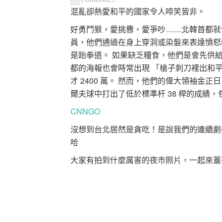
混亂卻熱愛和平的國家令人啼笑皆非。
好勇鬥狠，愛挑釁，愛爭吵……北韓首都就
員，他們通過在身上穿洞或染髮來表達憤怒
是跆拳道。 如果缺乏糧食，他們是會先供
都的海報也會時常出現 「槍子刺刀裡出和平
才 2400 萬。 然而，他們的偉大領袖金
爾夫球中打出了低於標準杆 38 桿的成績，
CNNGO
沒想到台北居然是貪吃！是說我們的連續劇
哈
大家有拍到什麼厲害的夜市照片，一起來蓋