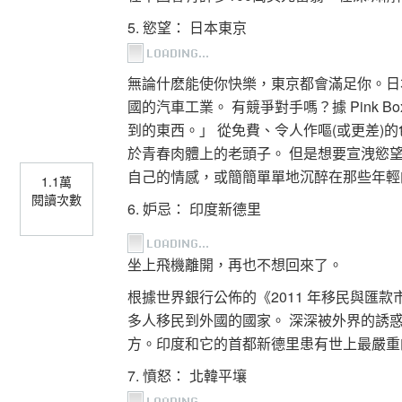
5. 慾望： 日本東京
無論什麽能使你快樂，東京都會滿足你。日本的色
國的汽車工業。 有競爭對手嗎？據 Pink Box
到的東西。」 從免費、令人作嘔(或更差)
於青春肉體上的老頭子。 但是想要宣洩慾
自己的情感，或簡簡單單地沉醉在那些年輕
1.1萬
閱讀次數
6. 妒忌： 印度新德里
坐上飛機離開，再也不想回來了。
根據世界銀行公佈的《2011 年移民與匯款
多人移民到外國的國家。 深深被外界的誘惑所
方。印度和它的首都新德里患有世上最嚴重
7. 憤怒： 北韓平壤