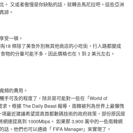
北。 又或者傲慢是你缺點的話，就轉去馬尼拉吧。這些亞洲
真諦。
享受一頓。
有18 條除了美食外別無其他商店的小吃街，行人路都變成
物的分量可能不多，因此價格也在 1 到 2 美元左右。
寬頻的費用。
可及的程度了，除非是可能對一些在「World of
求。根據 The Daily Beast 報導，南韓被列為世界上最懶惰
。一項最近建議希望提高首都數碼技術的政府政策，部份原因是
速提高到 1000Mbps。 如果那 3,900 萬中的一些南韓網
他們也可以通過「 FIFA Manager」來實現了。