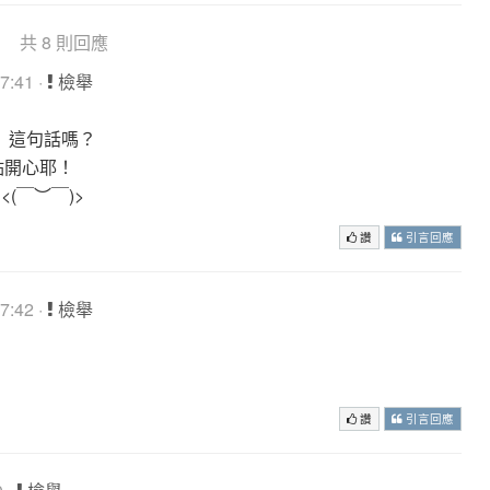
共 8 則回應
7:41 ·
檢舉
」這句話嗎？
點開心耶！
<(￣︶￣)>
讚
引言回應
7:42 ·
檢舉
讚
引言回應