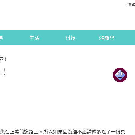
T客邦
男
生活
科技
體驗會
罪！
罪！
迷失在正義的道路上。所以如果因為經不起誘惑多吃了一份臭