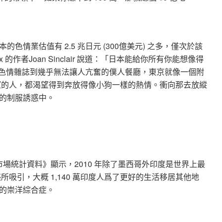
情業估值有 2.5 兆日元 (300億美元) 之多，僅次於該
 的作者Joan Sinclair 說道：「日本能給你所有你能想像得
的色情雜誌到幾乎無法讓人亢奮的僕人餐廳，東京就像一個附
望的人，都渴望得到奔放得像小狗一樣的熱情。衝向那去放縱
的制服誘惑中。
市場統計資料》顯示，2010 年除了墨西哥外印度是世界上最
吸引，大概 1,140 萬印度人爲了更好的生活移居其他地
的崇洋綜合症。