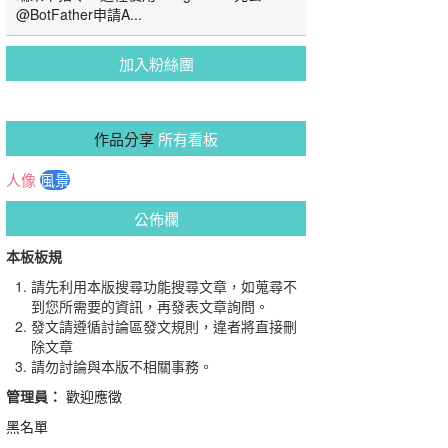
@BotFather申請A...
加入粉絲團
作品分享
所有看板
人像
風景
公佈欄
本板板規
請先利用本版搜尋功能搜尋文章，如蒐尋不
到您所需要的資訊，再發表文章詢問。
發文請遵循討論區發文規則，違者將直接刪
除文章
請勿討論與本版不相關事務。
管理員：
歡迎應徵
黑名單