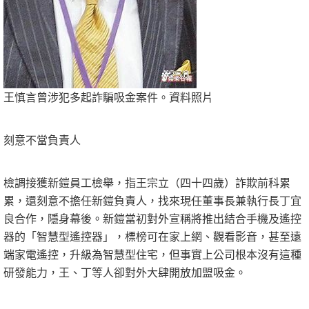
王慎言曾涉犯多起詐騙吸金案件。資料照片
刻意不當負責人
檢調接獲新鎧員工檢舉，指王宗立（四十四歲）詐欺前科累
累，還刻意不擔任新鎧負責人，找來現任董事長兼執行長丁宜
良合作，隱身幕後。新鎧當初對外宣稱將推出結合手機及遙控
器的「智慧型遙控器」，標榜可在家上網、觀看影音，甚至遠
端家電遙控，升級為智慧型住宅，但事實上公司根本沒有這種
研發能力，王、丁等人卻對外大肆開放加盟吸金。