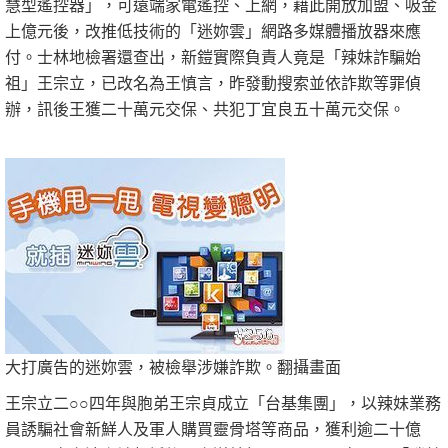
慧型遙控器」，可遠端家電遙控、上網，藉此開放加盟、吸金
上億元後，改推低技術的「迷妳雲」網路多媒體播放器來應
付。士林地檢署還查出，新鎧實際負責人竟是「辣妹詐騙始
祖」王宗立，已改名為王慎言，昨發動搜索並依詐欺等罪偵
辦，訊後王獲二十萬元交保、共犯丁宜良五十萬元交保。
大打廣告的迷妳雲，被檢舉涉嫌詐欺。翻攝畫面
王宗立二○○四年與胞弟王宗貞成立「台基集團」，以辣妹業務
員誘騙社會新鮮人及軍人購買靈骨塔等商品，獲利逾二十億