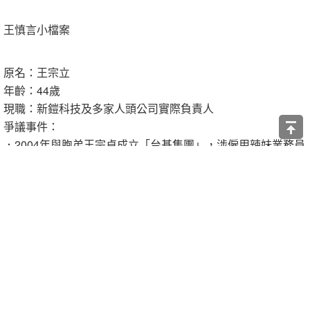
王慎言小檔案
原名：王宗立
年齡：44歲
現職：新鎧科技及多家人頭公司實際負責人
爭議事件：
．2004年與胞弟王宗貞成立「台基集團」，涉僱用辣妹業務員
騙人買靈骨塔，得手逾20億元，被封為「辣妹詐騙始祖」
．2008年以「碳基金」名義，違法販售境外二氧化碳交易基
金，吸金上億，一審判刑6年6月
資料來源：《蘋果》採訪整理
2 個人說讚
收藏
快速回應
引言回應