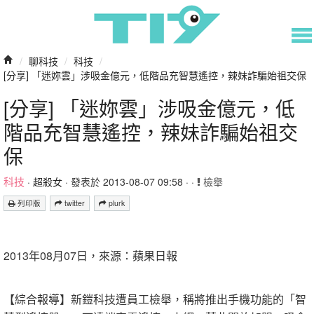
/
聊科技
/
科技
/
[分享] 「迷妳雲」涉吸金億元，低階品充智慧遙控，辣妹詐騙始祖交保
[分享] 「迷妳雲」涉吸金億元，低
階品充智慧遙控，辣妹詐騙始祖交
保
科技
·
超殺女
· 發表於 2013-08-07 09:58 · ·
檢舉
列印版
twitter
plurk
2013年08月07日，來源：蘋果日報
【綜合報導】新鎧科技遭員工檢舉，稱將推出手機功能的「智