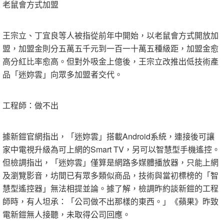
老鼠會方式加盟
王宗立、丁宜良等人被指從前年中開始，以老鼠會方式開放加
盟，加盟金則分五萬五千元到一百一十萬五種級距，加盟金愈
高分紅比率愈高。但對外吸金上億後，王宗立改推出低技術產
品「迷妳雲」向眾多加盟者交代。
工程師：做不出
據新鎧官網指出，「迷妳雲」搭載Android系統，連接後可讓
家中電視升級為可上網的Smart TV，另可以智慧型手機遙控。
但檢調指出，「迷妳雲」僅算是網路多媒體播放器，只能上網
及瀏覽影音，坊間已有眾多類似商品，技術與當初標榜的「智
慧型遙控器」無法相提並論。據了解，檢調昨約談新鎧的工程
師時，有人坦承：「公司做不出那樣的東西。」《蘋果》昨致
電新鎧無人接聽，未取得公司回應。