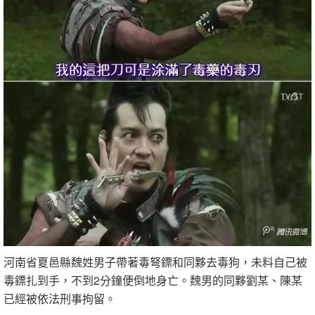
河南省夏邑縣魏姓男子帶著毒弩鏢和同夥去毒狗，未料自己被
毒鏢扎到手，不到2分鐘便倒地身亡。魏男的同夥劉某、陳某
已經被依法刑事拘留。