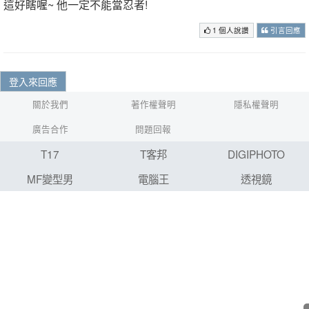
這好瞎喔~ 他一定不能當忍者!
1 個人說讚
引言回應
登入來回應
關於我們
著作權聲明
隱私權聲明
廣告合作
問題回報
T17
T客邦
DIGIPHOTO
MF變型男
電腦王
透視鏡