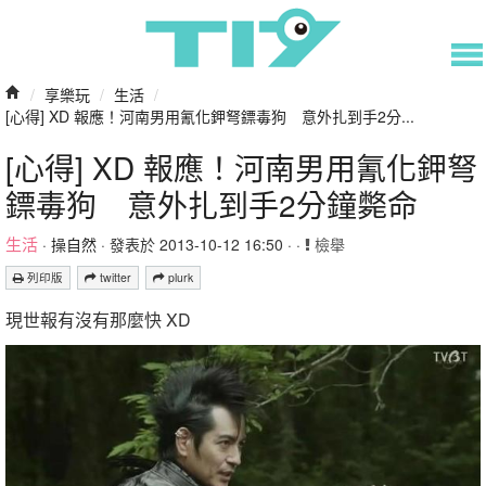
/
享樂玩
/
生活
/
[心得] XD 報應！河南男用氰化鉀弩鏢毒狗 意外扎到手2分...
[心得] XD 報應！河南男用氰化鉀弩
鏢毒狗 意外扎到手2分鐘斃命
生活
·
操自然
· 發表於 2013-10-12 16:50 · ·
檢舉
列印版
twitter
plurk
現世報有沒有那麼快 XD