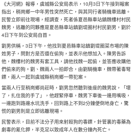
《大河網》報導，虞城縣公安局表示，10月3日下午接到報案
指出，稍崗鄉一中年男性突然死亡，與其同行者騎機車逃離。
民警立即前往現場，經調查，死者係夏邑縣車站鎮魏樓村村民
魏男，逃離的同夥應是夏邑縣車站鎮劉堤圈村村民劉男，劉於
4日下午到公安局自首。
劉男供稱，3日下午，他找到夏邑縣車站鎮劉堤圈菜市場的陳
姓男子，問對方是否還在偷狗，並表示他想加入。陳男告訴
他，魏樓村的魏男有套工具，請他找魏一起偷，並答應收購他
們偷來的狗。劉、魏兩人一拍即合，由劉騎機車，魏帶著毒弩
鏢，兩人一起到虞城縣稍崗鄉一帶犯案。
當兩人行至稍崗鄉尚莊時，劉男忽然聽到後座的魏男說，「壞
了，扎住我的手了」，他趕緊停車，魏男下車後一邊用嘴吸，
一邊跑到路邊水坑洗手，回到路上不到2分鐘便倒地身亡，驚
慌的劉男則是立即逃離現場。
民警表示，目前不法分子用來射殺狗的毒鏢，針管裏的毒藥為
劇毒的氰化鉀，半克足以致成年人在數分鐘內死亡。