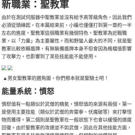
新職業：聖教軍
由於在測試伺服器中聖教軍並沒有給予高等級角色，因此我們
必須從頭練起，在本篇結束前，小編也僅僅打到第一章約一半
左右的進度，聖教軍這個職業有幾個特色，聖教軍為近戰職
業，以「力量」為主要屬性。而和野蠻人最大的不同，就是聖
教軍比較依賴盾牌，有無裝備盾牌本身不但會因為格檔值影響
了攻擊力，也影響到了某些技能能不能使用。
▲男女聖教軍的選角圖，你們根本就是聖騎士吧！
能量系統：憤怒
憤怒值有一點類似於武僧的精氣，憤怒值的來源有兩個，第一
是使用主要技能（類似於武僧的奔雷拳、伏魔破等）來打擊怪
物而獲得。第二個則是聖教軍在一般狀態下也會以緩慢的速度
回復。由於聖教軍的攻速並不如武僧，因此在其他技能方面，