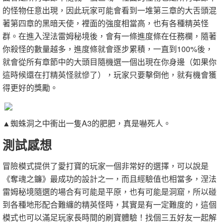
的怪物任意出現，因此玩家可能會看到一堆第三章的大舌頭混
著第四章的黑暗天使，裡面的強度相當高，也有各種精英怪
群。在進入涅法雷姆秘境後，會有一條進度條在任務欄，隨著
你殺怪的數量越多，進度條就會逐步累積，一直到100%後，
就會從所有章節中的大頭目隨機選一個出現在你身邊（如果你
這時候還在打精英怪就慘了），玩家只要擊倒他，就有機會獲
得更好的獎勵。
▲蜘蛛洞之中衝出一隻A3的肥肥，真是嚇死人。
測試感想
冒險模式提供了愛打寶的玩家一個非常好的選擇，可以說是
《奪魂之鐮》最成功的設計之一，而且經驗值也相當多，涅法
雷姆秘境隨選的場合有可能是平原，也有可能是洞窟，所以碰
到各種地形配合難纏的精英怪時，其實是有一定難度的，這個
模式也可以滿足玩家長時間的刷寶體驗！找個三五好友一起解