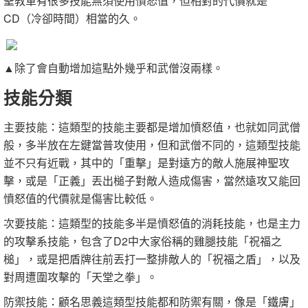
聖教軍有很多技能無須使用憤怒值，但相對的代價就是
CD（冷卻時間）相當的久。
▲除了會自動增加這點外幾乎和武僧沒兩樣。
技能分類
主要技能：這類型的技能主要都是增加憤怒值，也就如同武僧
般，多半放在左鍵當普攻使用，但和武僧不同的，這類型技能
並不只有近戰，其中的「重擊」是對遠方的敵人施展神聖攻
擊，或是「正義」丟出槌子對敵人造成傷害，當然遠攻又能回
憤怒值的代價就是傷害比較低。
次要技能：這類型的技能多半是憤怒值的消耗技能，也是主力
的攻擊系技能，包含了D2中大家俗稱的雞腿技能「祝福之
槌」，或是把盾牌往前丟打一整排敵人的「祝福之盾」，以及
對周遭圍攻擊的「天堂之拳」。
防禦技能：顧名思義這類型技能都和防禦有關，像是「鐵膚」