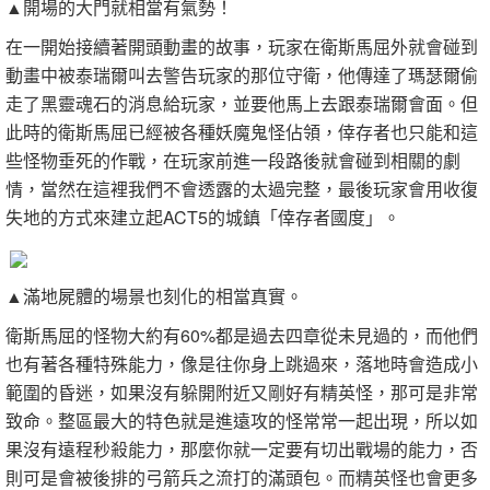
▲開場的大門就相當有氣勢！
在一開始接續著開頭動畫的故事，玩家在衛斯馬屈外就會碰到
動畫中被泰瑞爾叫去警告玩家的那位守衛，他傳達了瑪瑟爾偷
走了黑靈魂石的消息給玩家，並要他馬上去跟泰瑞爾會面。但
此時的衛斯馬屈已經被各種妖魔鬼怪佔領，倖存者也只能和這
些怪物垂死的作戰，在玩家前進一段路後就會碰到相關的劇
情，當然在這裡我們不會透露的太過完整，最後玩家會用收復
失地的方式來建立起ACT5的城鎮「倖存者國度」。
▲滿地屍體的場景也刻化的相當真實。
衛斯馬屈的怪物大約有60%都是過去四章從未見過的，而他們
也有著各種特殊能力，像是往你身上跳過來，落地時會造成小
範圍的昏迷，如果沒有躲開附近又剛好有精英怪，那可是非常
致命。整區最大的特色就是進遠攻的怪常常一起出現，所以如
果沒有遠程秒殺能力，那麼你就一定要有切出戰場的能力，否
則可是會被後排的弓箭兵之流打的滿頭包。而精英怪也會更多