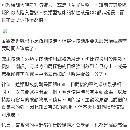
可短時間大幅提升防禦力，或是「聖光盾擊」可讓前方錐形區
域的敵人陷入昏迷。這類型技能的特性就是CD都非常長，而
且不需要消耗憤怒值。
▲雖為近戰也不乏衝刺技能，但整個技能組要怎麼架構就還需
要時間去琢磨了。
效果技能：這類型技能作用就較為廣泛，也比較適用於團戰，
例如「嘲諷」可以將四周怪物的目標強制移到自己身上，或是
無視碰撞可在戰場中來去自如的「駿馬衝鋒」等等。
律法：這類型技能則是團體Buff，和武僧的靈氣系統幾乎相
同，一次只能選擇開啟一個，包含使用時會有主動效果，以及
持續時會有的被動效果。稍有不同的是，主動效果都比武僧的
靈氣來的強，因此都會有CD的限制，但不需要消耗憤怒值就
可施展。
信念：這系列的技能都在比較後期才會學到，也都是屬於高傷