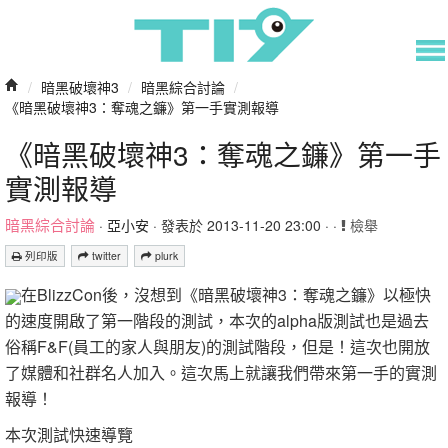
/
暗黑破壞神3
/
暗黑綜合討論
/
《暗黑破壞神3：奪魂之鐮》第一手實測報導
《暗黑破壞神3：奪魂之鐮》第一手
實測報導
暗黑綜合討論
·
亞小安
· 發表於 2013-11-20 23:00 · ·
檢舉
列印版
twitter
plurk
在BlizzCon後，沒想到《暗黑破壞神3：奪魂之鐮》以極快
的速度開啟了第一階段的測試，本次的alpha版測試也是過去
俗稱F&F(員工的家人與朋友)的測試階段，但是！這次也開放
了媒體和社群名人加入。這次馬上就讓我們帶來第一手的實測
報導！
本次測試快速導覽