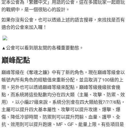
定本公會為「繁體中文」用語的公會，這在多國玩家一起遊玩
的戰網中，是一個很貼心的設計。
如果你沒有公會，也可以透過上述的語言搜尋，來找找是否有
適合的公會來加入囉！
▲公會可以看到朋友間的各種重要動態。
巔峰配點
巔峰等級在《奪魂之鐮》中有了新的角色，現在巔峰等級會以
帳號內所有角色的經驗值來重新分配，並且取消了100級的上
限。另外也可以透過巔峰等級來配點，巔峰等級幾級就會幾
點，而系統將這些點數均分在四大類（主屬、攻擊、防禦、效
用），以小編27級來說，系統分別會在四大類給我7/7/7/6點，
主屬可以提升四大基本屬性、攻擊可以提升攻速、爆擊、爆
傷、降低冷卻時間、防禦則可以提升閃躲、血量、護甲、全
抗、效用則可以提升跑速、MF、GF、能量上限。有些項目是