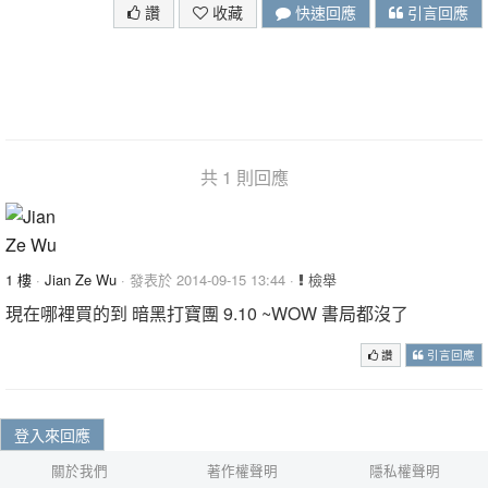
讚
收藏
快速回應
引言回應
共 1 則回應
1 樓
·
Jian Ze Wu
· 發表於 2014-09-15 13:44 ·
檢舉
現在哪裡買的到 暗黑打寶團 9.10 ~WOW 書局都沒了
讚
引言回應
登入來回應
關於我們
著作權聲明
隱私權聲明