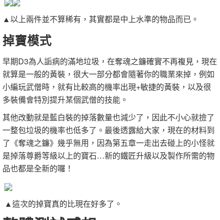
▲以上兩件並不算稀有，其實都是中上水準的物品而已。
掉寶模式
早期D3為人詬病的滿地垃圾，在奪魂之鐮確實不再複見，現在
就算是一般的黃裝，很大一部分都會隨著你的職業來掉，例如
小編玩武僧時，就有比較高的機率出現+敏捷的黃裝，以及很
多裝備會特別提升某個武僧的技能。
其他改動就是藍白裝的掉落數量也減少了，因此不小心就撿了
一整包垃圾的機率也低多了。最後透露給大家，現在的材料到
了《奪魂之鐮》幾乎無用，因為第五章一走出去碰上的小怪就
是掉落尊爵等級以上的寶石…新的鐵匠升級以及製作所需的物
品也都是全新的囉！
▲這次的掉寶真的比現在好多了。