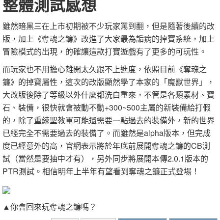
整體測試感想
雖然暗黑三在上市初期被不少玩家罵到翻，但是隨著後續的改
版，加上《奪魂之鐮》改進了大家最為詬病的掉寶系統，加上
冒險模式的出現，的確讓這款打寶遊戲有了更多的可玩性。
而玩家也不用擔心離開太久跟不上進度，依照目前《奪魂之
鐮》的掉寶屬性，這次的改版顯然學了本家的「魔獸世界」，
大改版後除了等級以外什麼都洗白重來，不管是各類素材、寶
石、裝備，很快就會被動不動+300~500主屬的新裝備給打假
的，除了重練聖教軍可能還需要一點過去的裝備外，新的世界
已經完全不需要過去的裝備了。而雖然是alpha版本，但完成
度已經意外的高，官網表示將於年底前展開奪魂之鐮的CB測
試（當然是要抽中才有），另外同步將展開本傳2.0.1版本的
PTR測試。相信明年上半年有望看到奪魂之鐮正式登場！
▲你會回來玩奪魂之鐮嗎？