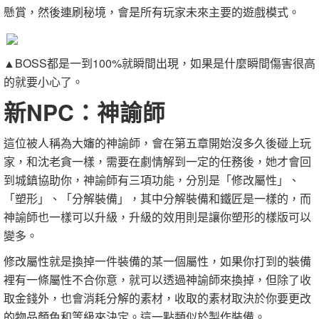
懸賞，然後連刷秘境，會是所有玩家未來主要的遊戲模式。
▲BOSS都是一到100%就瞬間出現，如果是什麼瞬間傷害很高
的就要小心了。
新NPC：神諭師
這位被人稱為大嬸的神諭師，會在第五章開始沒多久後碰上玩
家，和沈老貪一樣，需要在劇情解到一定的任務後，她才會回
到城鎮協助你，神諭師有三項功能，分別是「修改屬性」、
「塑形」、「分解裝備」，其中分解裝備和鐵匠是一樣的，而
神諭師也一樣可以升級，升級的效用則是讓你塑形的樣版可以
變多。
修改屬性就是換掉一件裝備的某一個屬性，如果你打到的裝備
裡有一條屬性不合你意，就可以透過神諭師來換掉，但除了收
取金錢外，也會消耗分解的素材，收取的素材取決於你要更改
的物品顏色和等級來決定。這一點類似於製作裝備。