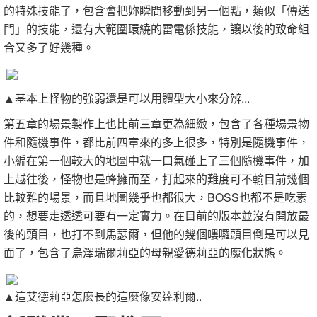
的特殊技能了，包含會把妳瞬間移動到另一個點，類似「傳送
門」的技能，還有大範圍環繞的雷電係技能，讓以後的致命組
合又多了好幾種。
▲基本上怪物的強弱還是可以用體型大小來分辨...
第五章的場景製作上也比前三章更為細緻，包含了各種場景物
件和隨機事件，都比前四章來的多上很多，特別是隨機事件，
小編在第一個較大的地圖中就一口氣碰上了三個隨機事件，加
上越往後，怪物也是蜂擁而至，打起來的難度可不輸目前幾個
比較難的場景，而且地圖幾乎也都很大，BOSS也都不是吃素
的，想要走透透可要有一定實力。在目前的版本並沒有開放最
後的頭目，也打不到馬瑟爾，但他的幾個嘍囉頭目倒是可以見
面了，包含了烏澤瑞爾莉亞的母親愛德莉亞的魔化狀態。
▲這艾德莉亞怎麼長的這麼像安達利爾..