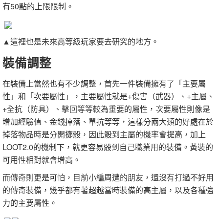
有50點的上限限制。
▲這裡也是未來高等級玩家要去研究的地方。
裝備調整
在裝備上當然也有不少調整，首先一件裝備擁有了「主要屬
性」和「次要屬性」，主要屬性就是+傷害（武器）、+主屬、
+全抗（防具）、擊回等等較為重要的屬性，次要屬性則像是
增加經驗值、金錢掉落、單抗等等，這樣分兩大類的好處在於
掉落物品時是分開擲骰，因此骰到主屬的機率會提高，加上
LOOT2.0的機制下，就更容易骰到自己職業用的裝備。黃裝的
可用性相對就會增高。
而傳奇則更是可怕，目前小編周遭的朋友，還沒有打過不好用
的傳奇裝備，幾乎都有著超越當時裝備的高主屬，以及各種強
力的主要屬性。