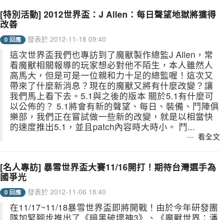
[特別活動] 2012世界盃：J Allen：每日聲望地獄將獲得
改善
發表於 2012-11-18 09:40
0 回應
這次世界盃我們也專訪到了魔獸製作總監J Allen，常
看魔獸相關報導的玩家想必對他不陌生，本人雖然人
高馬大，但是可是一位親和力十足的總監喔！這次又
帶來了什麼新消息？現在的魔獸又將有什麼改變？讓
我們馬上看下去。5.1與之後的版本 關於5.1有什麼可
以公佈的？ 5.1將會有新的聲望、每日、裝備、鬥陣俱
樂部，我們正在嘗試做一些新的改變，就是以相當快
的速度推出5.1，並且patch內容時大時小。 鬥...
看全文
[名人專訪] 暴雪世界盃大賽11/16開打！期待台灣選手為
國爭光
發表於 2012-11-06 18:40
0 回應
在11/17~11/18暴雪世界盃即將開戰！由於今年研發團
隊加緊腳步推出了《暗黑破壞神3》、《魔獸世界：潘