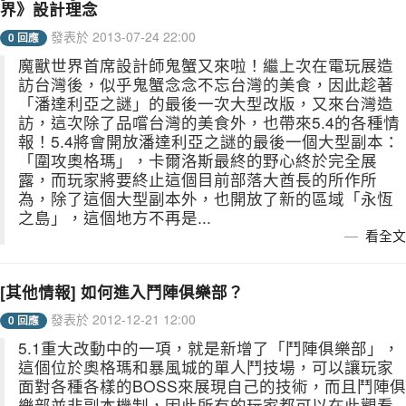
界》設計理念
發表於 2013-07-24 22:00
0 回應
魔獸世界首席設計師鬼蟹又來啦！繼上次在電玩展造
訪台灣後，似乎鬼蟹念念不忘台灣的美食，因此趁著
「潘達利亞之謎」的最後一次大型改版，又來台灣造
訪，這次除了品嚐台灣的美食外，也帶來5.4的各種情
報！5.4將會開放潘達利亞之謎的最後一個大型副本：
「圍攻奧格瑪」，卡爾洛斯最終的野心終於完全展
露，而玩家將要終止這個目前部落大酋長的所作所
為，除了這個大型副本外，也開放了新的區域「永恆
之島」，這個地方不再是...
看全文
[其他情報] 如何進入鬥陣俱樂部？
發表於 2012-12-21 12:00
0 回應
5.1重大改動中的一項，就是新增了「鬥陣俱樂部」，
這個位於奧格瑪和暴風城的單人鬥技場，可以讓玩家
面對各種各樣的BOSS來展現自己的技術，而且鬥陣俱
樂部並非副本機制，因此所有的玩家都可以在此觀看