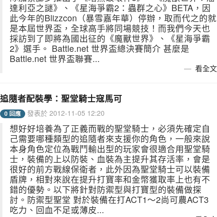
達利亞之謎》、《星海爭霸2：蟲群之心》BETA，因
此今年的Blizzcon（暴雪嘉年華）停辦，取而代之的就
是本屆世界盃，全球高手將同場競技！而我們今天也
採訪到了即將為國出征的《魔獸世界》、《星海爭霸
2》選手。 Battle.net 世界盃總決賽簡介 甚麼是
Battle.net 世界盃聯賽...
看全文
追隨者配裝學：聖堂騎士寇馬可
發表於 2012-11-05 12:20
0 回應
想好好培養為了正義而戰的聖堂騎士，必須先確定自
己需要哪種類型的追隨者來支援你的角色，一般來說
本身角色定位為戰鬥輸出型的玩家會很適合用聖堂騎
士，裝備的上以防裝、血裝為主提升其存活率，會是
很好的前方戰線保衛者，此外因為聖堂騎士可以裝備
盾牌，相對來說在提升打寶率和金幣獲取率上也有不
錯的優勢。以下將針對防禦型與打寶型的裝備做探
討。防禦型聖堂 對於裝備在打ACT1～2尚可農ACT3
吃力、回血不足或薄皮...