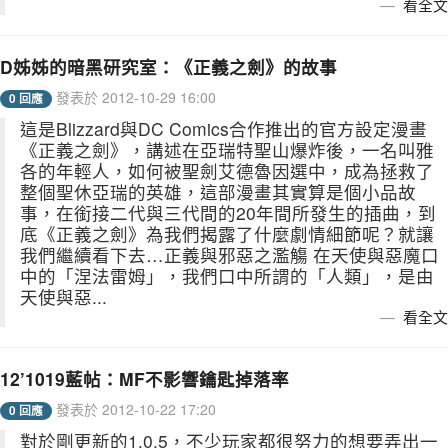
看全文
D姊姊的暗黑研究室：《正義之劍》的故事
發表於 2012-10-29 16:00
0 回應
這是Blizzard與DC Comics合作推出的官方設定漫畫
《正義之劍》，講述在亞瑞特聖山爆炸後，一名叫雅
各的年輕人，如何被聖劍艾德魯因選中，成為拯救了
整個聖休亞瑞的英雄，這部漫畫其實算是個小品故
事，在銜接二代與三代間的20年間所發生的插曲，到
底《正義之劍》為我們揭露了什麼劇情細節呢？就讓
我們繼續看下去…正義與邪惡之濫觴 在天使與惡魔口
中的「涅法雷姆」，我們口中所謂的「人類」，是由
天使與惡...
看全文
12’1019藍帖：MF不影響鑰匙掉落率
發表於 2012-10-22 17:20
0 回應
對於剛更新的1.0.5，不少玩家都很努力的想要弄出一