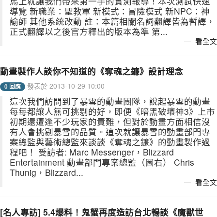
馬上就讓我們帶來第一手的實測報導！本次測試快速
導覽 新職業：聖教軍 新模式：冒險模式 新NPC：神
諭師 其他系統改動 註：本篇相關名詞翻譯皆為暫譯，
正式翻譯以之後官方釋出的版本為準 第...
看全文
動畫製作人談你不知道的《奪魂之鐮》設計理念
發表於 2013-10-29 10:00
0 回應
這次我們訪問到了暴雪的動畫團隊，說起暴雪的動畫
每每都讓人無可挑剔的好，即便《暗黑破壞神3》上市
初期還遭逢不少玩家的責難，但對於動畫方面相信沒
有人會挑剔暴雪的品質。這次就讓暴雪的動畫部門專
案總監與藝術總監來談談《奪魂之鐮》的動畫製作過
程吧！ 受訪者: Marc Messenger，Blizzard
Entertainment 動畫部門專案總監（圖右） Chris
Thunig，Blizzard...
看全文
[名人專訪] 5.4爆料！鬼蟹再度造訪台北暢談《魔獸世