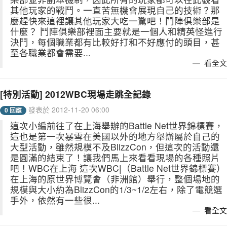
其他玩家的戰鬥。一直苦無機會展現自己的技術？那
麼趕快來這裡讓其他玩家大吃一驚吧！鬥陣俱樂部是
什麼？ 鬥陣俱樂部裡面主要就是一個人和精英怪進行
決鬥，每個職業都有比較好打和不好應付的頭目，甚
至各職業都會需要...
看全文
[特別活動] 2012WBC現場走跳全記錄
發表於 2012-11-20 06:00
0 回應
這次小編前往了在上海舉辦的Battle Net世界錦標賽，
這也是第一次暴雪在美國以外的地方舉辦屬於自己的
大型活動，雖然規模不及BlizzCon，但這次的活動還
是圓滿的結束了！讓我們馬上來看看現場的各種照片
吧！WBC在上海 這次WBC|（Battle Net世界錦標賽）
在上海的原世界博覽會（非洲館）舉行，整個場地的
規模與大小約為BlizzCon的1/3~1/2左右，除了電競選
手外，依然有一些很...
看全文