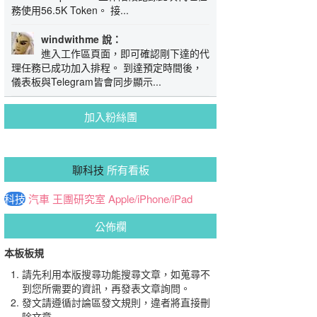
務使用56.5K Token。 接...
windwithme 說：
進入工作區頁面，即可確認剛下達的代
理任務已成功加入排程。 到達預定時間後，
儀表板與Telegram皆會同步顯示...
加入粉絲團
聊科技
所有看板
科技
汽車
王團研究室
Apple/iPhone/iPad
公佈欄
本板板規
請先利用本版搜尋功能搜尋文章，如蒐尋不
到您所需要的資訊，再發表文章詢問。
發文請遵循討論區發文規則，違者將直接刪
除文章