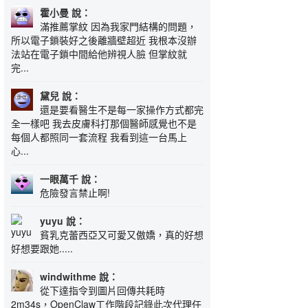
霍小曼 說：
滿推薦掌紋 因為我家門結構的問題，
所以電子鎖裝好之後離牆壁超近 我根本沒辦
法站在電子鎖中間給他辨視人臉 但掌紋就
完...
黛兒 說：
還是要看醫生不是每一家操作方式都完
全一樣吧 我去皮膚科打那個醫師感覺也不是
每個人都照同一套流程 我看到這一台馬上
心...
一眼萬千 說：
危險發言禁止啊!
yuyu 說：
貧乳克蕾西亞又可愛又傲嬌，真的好想
好想要跟她.....
windwithme 說：
從下達指令到圖片回傳共耗時
2m34s，OpenClaw工作階段記錄此次代理任