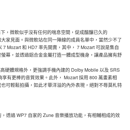
OS 的猛烈砲轟下，微軟似乎沒有任何的喘息空間，促成醞釀已久的
在年底前和大家見面。與微軟站在同一陣線的成員名單中，當然少不了
ozart 和 HD7 率先開賣，其中， 7 Mozart 可說是集自
電容觸控螢幕，並透過鋁合金金屬打造一體成型機身，讓產品擁有舒
的高硬體規格外，更強調手機內建的 Dolby Mobile 以及 SRS
有更棒的音質效果。此外， Mozart 採用 800 萬畫素相
在暗處也可輕鬆拍攝，如此才華洋溢的內外表現，絕對不辱莫札特
e 音效技術，透過 WP7 自家的 Zune 音樂播放功能，有相輔相成的效