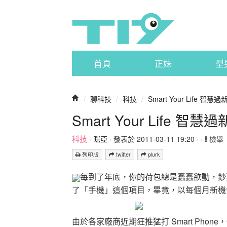
首頁
正妹
型
/
聊科技
/
科技
/
Smart Your Life 智
Smart Your Life 智
科技
·
咪亞
· 發表於 2011-03-11 19:20 · ·
檢舉
列印版
twitter
plurk
每到了年底，你的荷包總是蠢蠢欲動，鈔
了「手機」這個項目，畢竟，以每個月新機
由於各家廠商近期狂推猛打 Smart Ph