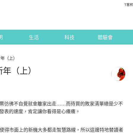
T客邦
男
生活
科技
體驗會
慧過新年（上）
慧過新年（上）
票彷彿不自覺就會離家出走……而待買的敗家清單總是少不
發表的速度，肯定讓你看得是心癢癢。
one，使得市面上的新機大多都走智慧路線，所以這邊特地替讀者