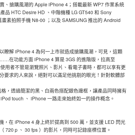
購風潮的 Apple iPhone 4；搭載最新 WP7 作業系統
產品 HTC Desire HD 、中階機種 LG GT540 和 Sony
款千萬畫素拍照手機 N8-00 ；以及 SAMSUNG 推出的 Android
，就可以瞭解 iPhone 4 為何一上市就造成搶購風潮，可見，這顆
功能方面 iPhone 4 算是 3GS 的進階版，拉高至
大賣點，讓使用者不管是瀏覽照片、影片、看電子書時，都可以享有更
分要求的人來說，絕對可以滿足他挑剔的眼光！針對軟體部
一貫的簡約風格，透過簡潔的黑、白兩色搭配銀色邊框，讓產品同時擁有
 touch 、 iPhone 一路走來始終如一的操作概念。
素相機，在 iPhone 4 身上終於提高到 500 萬，並支援 LED 閃光
20 p 、 30 fps ）的影片，同時可記錄座標位置。