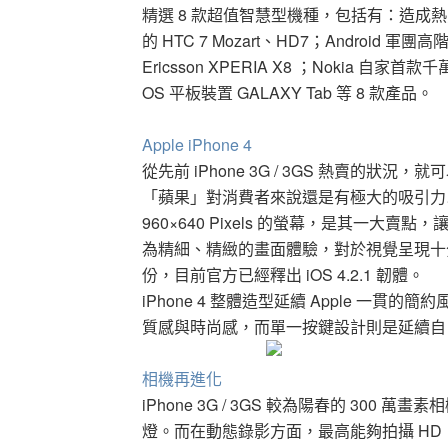
精選 8 款超值智慧型機種，包括有：造成熱賣、搶
的 HTC 7 Mozart、HD7；Android 軍團高階
Ericsson XPERIA X8 ；Nokia 自家首
OS 平板裝置 GALAXY Tab 等 8 款產品。
Apple iPhone 4
從先前 iPhone 3G / 3GS 熱賣的狀況
「蘋果」對消費者來說還是有極大的吸引力……在
960×640 Pixels 的螢幕，是其一
為精細、精緻的畫面體驗，對於視覺呈現十
份，目前官方已經釋出 iOS 4.2.1 韌體。
iPhone 4 整體造型延續 Apple 
質感與時尚感，而單一按鍵設計則是延續自 iPod
相機再進化
iPhone 3G / 3GS 較為陽春的 300 萬畫
燈。而在動態錄影方面，最高能夠拍攝 HD （ 7