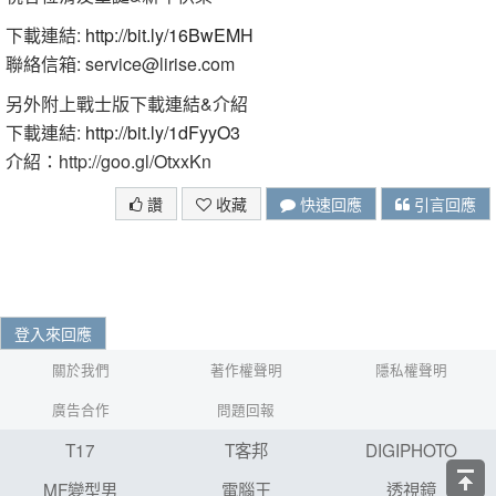
下載連結:
http://bit.ly/16BwEMH
聯絡信箱: service@lirise.com
另外附上戰士版下載連結&介紹
下載連結:
http://bit.ly/1dFyyO3
介紹：http://goo.gl/OtxxKn
讚
收藏
快速回應
引言回應
登入來回應
關於我們
著作權聲明
隱私權聲明
廣告合作
問題回報
T17
T客邦
DIGIPHOTO
MF變型男
電腦王
透視鏡