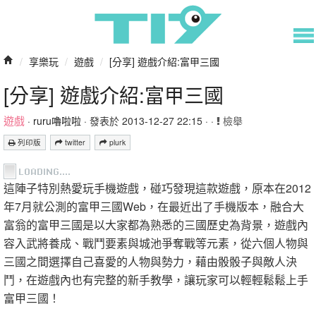
/
享樂玩
/
遊戲
/
[分享] 遊戲介紹:富甲三國
[分享] 遊戲介紹:富甲三國
遊戲
·
ruru嚕啦啦
· 發表於 2013-12-27 22:15 · ·
檢舉
列印版
twitter
plurk
這陣子特別熱愛玩手機遊戲，碰巧發現這款遊戲，原本在2012
年7月就公測的富甲三國Web，在最近出了手機版本，融合大
富翁的富甲三國是以大家都為熟悉的三國歷史為背景，遊戲內
容入武將養成、戰鬥要素與城池爭奪戰等元素，從六個人物與
三國之間選擇自己喜愛的人物與勢力，藉由骰骰子與敵人決
鬥，在遊戲內也有完整的新手教學，讓玩家可以輕輕鬆鬆上手
富甲三國！