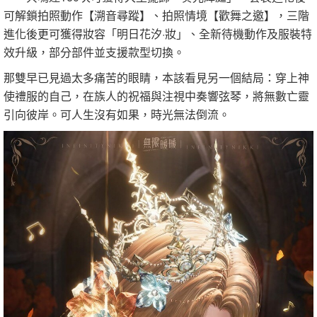
可解鎖拍照動作【溯音尋蹤】、拍照情境【歡舞之邀】，三階
進化後更可獲得妝容「明日花汐·妝」、全新待機動作及服裝特
效升級，部分部件並支援款型切換。
那雙早已見過太多痛苦的眼睛，本該看見另一個結局：穿上神
使禮服的自己，在族人的祝福與注視中奏響弦琴，將無數亡靈
引向彼岸。可人生沒有如果，時光無法倒流。