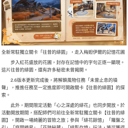
全新常駐獨立關卡「往昔的緋園」，走入梅妲伊爾的記憶花圃
步入紅花盛放的花圃，封存在記憶中的字句正逐一顯現。
這片往昔的緋園，還有許多秘密未曾揭開。
2.6版本更新完成後，將解鎖風物任務「未曾止息的塤
聲」，推進任務至一定進度即可開啟關卡【往昔的緋園】的探
索。
此外，期間限定活動「心之深處的緋花」也同步開放。於
活動開放期間，搭配師們可前往全新常駐獨立關卡【往昔的緋
園】，開啟一場綺麗的冒險之旅；參與「緋花餘憶」「羅盤之
引」「庭間摘星」「花跡秘藏」「緋影存憶」玩法，將可獲得