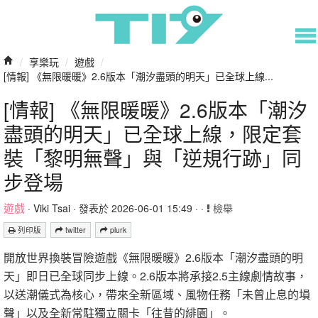
/
享樂玩
/
遊戲
/
[情報] 《無限暖暖》2.6版本「潮汐盡頭的明天」已全球上線...
[情報] 《無限暖暖》2.6版本「潮汐
盡頭的明天」已全球上線，限定套
裝「黎明無聲」與「逆規行跡」同
步登場
遊戲
·
Viki Tsai
· 發表於 2026-06-01 15:49 · ·
檢舉
列印版
twitter
plurk
開放世界換裝冒險遊戲《無限暖暖》2.6版本「潮汐盡頭的明
天」即日已全球同步上線。2.6版本將承接2.5主線劇情故事，
以送潮儀式為核心，帶來全新區域、風物任務「未曾止息的塤
聲」以及全新常駐獨立關卡「往昔的緋園」。