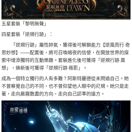
五星套裝「黎明無聲」
四星套裝「逆規行跡」：
「逆規行跡」屬性帥氣，獲得後可解鎖能力【逆風而行·奇
思妙想】——配置後，將可召喚暗夜的信使，在開放世界的探
索中增添獨特的互動樂趣。套裝進化後可獲得「逆規行跡·異
想」，煥新後可獲得「逆規行跡·叛影」。
成為一個特立獨行的人有多難？阿斯特麗德從未問過自己。她
不曾察覺自己的不同，也不曾仰望他人眼中的尺規。她只是走
著，走向晨霧散盡的方向，走向自己認準的遠方。