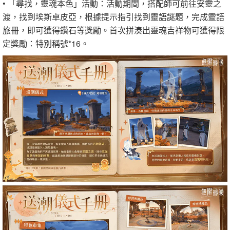
• 「尋找，靈魂本色」活動：活動期間，搭配師可前往安靈之
渡，找到埃斯卓皮亞，根據提示指引找到靈語謎題，完成靈語
旅冊，即可獲得鑽石等獎勵。首次拼湊出靈魂吉祥物可獲得限
定獎勵：特別稱號*16。