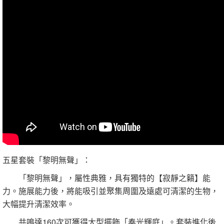
五星套裝「黎明無聲」：
「黎明無聲」，屬性典雅，具有獨特的【寂靜之籟】能
力。施展能力後，將能吸引並聚集周圍及遠處可清潔的生物，
大幅提升清潔效率。
共鳴達160次可獲得大型擺飾「奏光輝庭」。套裝進化後