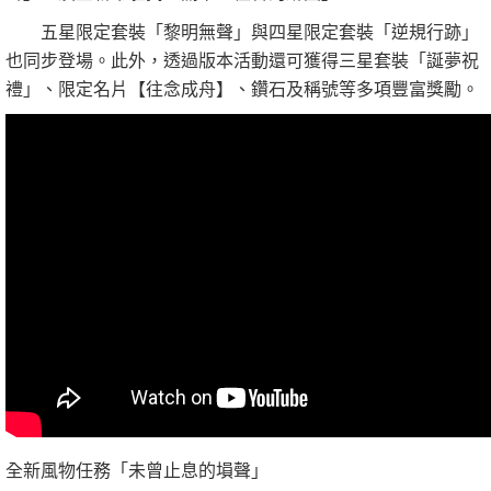
五星限定套裝「黎明無聲」與四星限定套裝「逆規行跡」
也同步登場。此外，透過版本活動還可獲得三星套裝「誕夢祝
禮」、限定名片【往念成舟】、鑽石及稱號等多項豐富獎勵。
全新風物任務「未曾止息的塤聲」