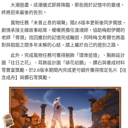
大潮退盡，送潮儀式即將降臨，那些困於記憶中的靈魂，
終將迎來最後的告別。
風物任務「未曾止息的塤聲」隨2.6版本更新後同步開放，
劇情承接主線故事結尾，暖暖將擔任渡魂師，協助梅妲伊爾的
老師「骨頭」找回塵封的記憶完成輪迴，同時梅戈希爾也將面
對與姐姐之間多年未解的心結，踏上屬於自己的道別之路。
此外，完成風物任務可獲得腕飾「環骨追憶」、胸飾設計
圖「往日之花」、耳飾設計圖「緋花初願」、鑽石與養成材料
等豐富獎勵，於2.6版本期間內完成更可額外獲得限定名片【往
念成舟】與鑽石等獎勵。