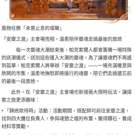
風物任務「未曾止息的塤聲」
「安靈之渡」主會場亮相，溫柔陪伴靈魂走過最後的旅途
每一次靈魂大潮結束後，帕克索爾人都會籌備一場特殊
的送潮儀式，送別這些匯入大潮的靈魂。為了讓靈魂們不再感
到孤單，帕克索爾人將舉辦「安靈之渡」——一場充滿暖意與
熱鬧的市集，溫柔地撫慰即將遠行的魂靈，陪它們走過遺忘前
的最後一段旅途。
此外，在「安靈之渡」主會場也新增兩大限時玩法，讓探
索之旅更添趣味：
• 「歸途款待時」活動：活動期間，搭配師可前往安靈之渡，
找到四大攤位負責人，參與魂憩之壇的布置，獲得鑽石、養成
材料等獎勵。