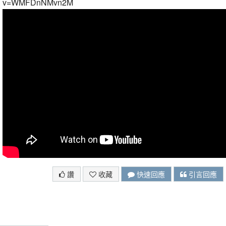
v=WMFDnNMvn2M
讚
收藏
快速回應
引言回應