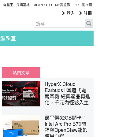
電腦王
採購基地
DIGIPHOTO
MF變型男
T17
透視鏡
登入
註冊
編輯室
熱門文章
HyperX Cloud
Earbuds II耳道式電
競耳機-經典產品再進
化，千元內輕鬆入主
最平價32GB顯卡：
Intel Arc Pro B70開
箱與OpenClaw龍蝦
使用心得