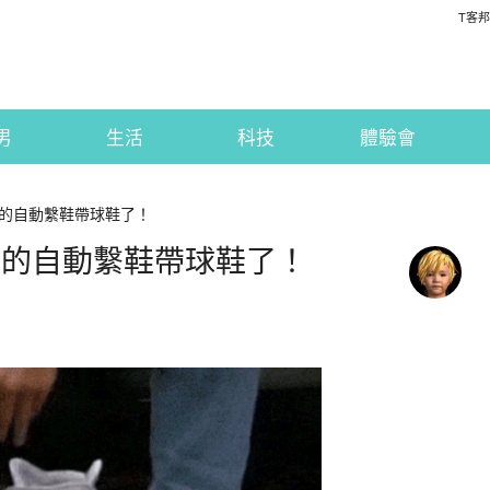
T客邦
男
生活
科技
體驗會
來的自動繫鞋帶球鞋了！
未來的自動繫鞋帶球鞋了！