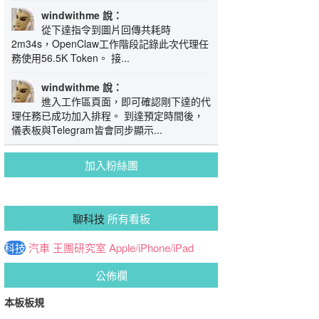
windwithme 說：
從下達指令到圖片回傳共耗時
2m34s，OpenClaw工作階段記錄此次代理任
務使用56.5K Token。 接...
windwithme 說：
進入工作區頁面，即可確認剛下達的代
理任務已成功加入排程。 到達預定時間後，
儀表板與Telegram皆會同步顯示...
加入粉絲團
聊科技
所有看板
科技
汽車
王團研究室
Apple/iPhone/iPad
公佈欄
本板板規