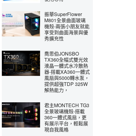
振華SuperFlower
M801全景曲面玻璃
機殼-兩張小朋友就能
享受到曲面海景與優
秀擴充性
喬思伯JONSBO
TX360全幅式雙光效
液晶一體式水冷散熱
器-搭載XA360一體式
風扇與5000轉水泵，
提供超強TDP 325W
解熱能力，
君主MONTECH TG3
全景玻璃機殼-搭載
360一體式風扇，更
有展示平台，輕鬆展
現自我風格