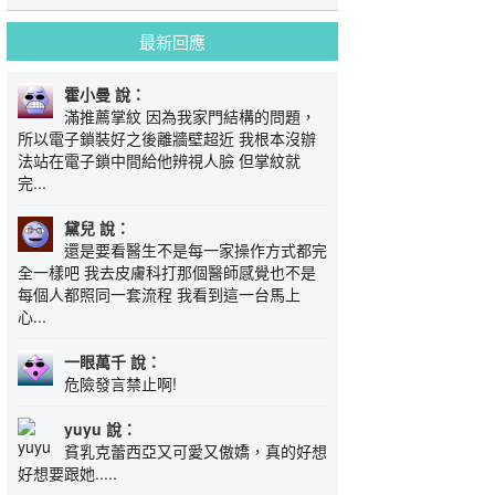
最新回應
霍小曼 說：
滿推薦掌紋 因為我家門結構的問題，
所以電子鎖裝好之後離牆壁超近 我根本沒辦
法站在電子鎖中間給他辨視人臉 但掌紋就
完...
黛兒 說：
還是要看醫生不是每一家操作方式都完
全一樣吧 我去皮膚科打那個醫師感覺也不是
每個人都照同一套流程 我看到這一台馬上
心...
一眼萬千 說：
危險發言禁止啊!
yuyu 說：
貧乳克蕾西亞又可愛又傲嬌，真的好想
好想要跟她.....