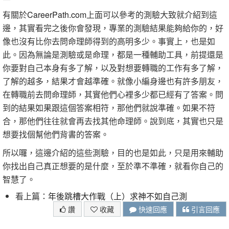
有關於
CareerPath.com
上面可以參考的測驗大致就介紹到這
邊，其實看完之後你會發現，專業的測驗結果能夠給你的，好
像也沒有比你去問命理師得到的高明多少。事實上，也是如
此。因為無論是測驗或是命理，都是一種輔助工具，前提還是
你要對自己本身有多了解，以及對想要轉職的工作有多了解，
了解的越多，結果才會越準確。就像小編身邊也有許多朋友，
在轉職前去問命理師，其實他們心裡多少都已經有了答案。問
到的結果如果跟這個答案相符，那他們就說準確。如果不符
合，那他們往往就會再去找其他命理師。說到底，其實也只是
想要找個幫他們背書的答案。
所以囉，這邊介紹的這些測驗，目的也是如此，只是用來輔助
你找出自己真正想要的是什麼，至於準不準確，就看你自己的
智慧了。
看上篇：
年後跳槽大作戰（上）求神不如自己測
讚
收藏
快速回應
引言回應