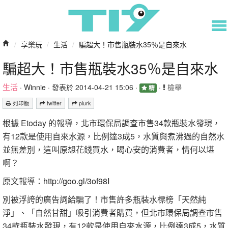
/
享樂玩
/
生活
/
騙超大！市售瓶裝水35％是自來水
騙超大！市售瓶裝水35％是自來水
生活
·
Winnie
· 發表於 2014-04-21 15:06 ·
·
檢舉
精
列印版
twitter
plurk
根據 Etoday 的報導，北市環保局調查市售34款瓶裝水發現，
有12款是使用自來水源，比例達3成5，水質與煮沸過的自然水
並無差別，這叫原想花錢買水，喝心安的消費者，情何以堪
啊？
原文報導：
http://goo.gl/3of98I
別被浮誇的廣告詞給騙了！市售許多瓶裝水標榜「天然純
淨」、「自然甘甜」吸引消費者購買，但北市環保局調查市售
34款瓶裝水發現，有12款是使用自來水源，比例達3成5，水質