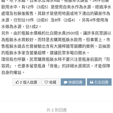
體、地下水體、自來水及海水4類，根據本次調查，34件包裝
飲用水中，有12件（3成5）是使用自來水作為水源，經過淨水
處理及包裝後販售，其餘才是使用地面或地下湧出的礦泉作為
水源，分別佔10件（2成9）及8件（2成4），另有4件使用海
水做為水源，佔1成2。
另外，由於瓶裝水價格約比白開水貴2500倍，讓許多民眾誤以
為瓶裝水水質較好，而特意去購買瓶裝水飲用，但事實上，市
售瓶裝水過去也曾被驗出含有大腸桿菌等菌體的案例，且抽測
的瓶裝水多家含菌量超標，建議民眾多喝白開水。
環保局也呼籲，民眾購買瓶裝水時不要只注意瓶身前面的「形
容詞」，也要多留意瓶身「背後」的詳細水源資訊，才能保障
自身的權益。
2 個人說讚
收藏
快速回應
引言回應
共 2 則回應