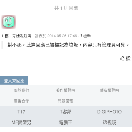
共 1 則回應
1 樓
·
青蛙呱呱叫
· 發表於 2014-05-26 17:46 ·
檢舉
對不起，此篇回應已被標記為垃圾，內容只有管理員可見。
讚
登入來回應
關於我們
著作權聲明
隱私權聲明
廣告合作
問題回報
T17
T客邦
DIGIPHOTO
MF變型男
電腦王
透視鏡