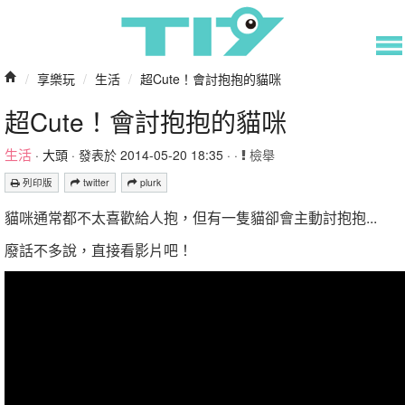
/
享樂玩
/
生活
/
超Cute！會討抱抱的貓咪
超Cute！會討抱抱的貓咪
生活
·
大頭
· 發表於 2014-05-20 18:35 · ·
檢舉
列印版
twitter
plurk
貓咪通常都不太喜歡給人抱，但有一隻貓卻會主動討抱抱...
廢話不多說，直接看影片吧！