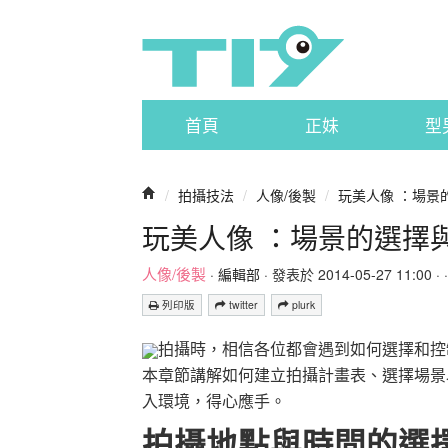
首頁
正妹
型
/
拍攝技法
/
人像/後製
/
玩美人像 ：場景
玩美人像 ：場景的選擇
人像/後製
·
編輯部
· 發表於 2014-05-27 11:00 · 
列印版
twitter
plurk
拍攝時，相信各位都會遇到如何選擇和控
本章節講解如何建立拍攝計畫表、選擇場景
入環境，得心應手。
拍攝地點與時間的選