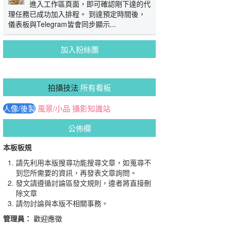
進入工作區頁面，即可確認剛下達的代
理任務已成功加入排程。 到達預定時間後，
儀表板與Telegram皆會同步顯示...
加入粉絲團
拍攝技法
所有看板
人像/後製
風景/小品
攝影知識站
公佈欄
本板板規
請先利用本版搜尋功能搜尋文章，如蒐尋不
到您所需要的資訊，再發表文章詢問。
發文請遵循討論區發文規則，違者將直接刪
除文章
請勿討論與本版不相關事務。
管理員：
歡迎應徵