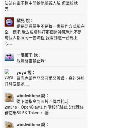
法站在電子鎖中間給他辨視人臉 但掌紋就
完...
黛兒 說：
還是要看醫生不是每一家操作方式都完
全一樣吧 我去皮膚科打那個醫師感覺也不是
每個人都照同一套流程 我看到這一台馬上
心...
一眼萬千 說：
危險發言禁止啊!
yuyu 說：
貧乳克蕾西亞又可愛又傲嬌，真的好想
好想要跟她.....
windwithme 說：
從下達指令到圖片回傳共耗時
2m34s，OpenClaw工作階段記錄此次代理任
務使用56.5K Token。 接...
windwithme 說：