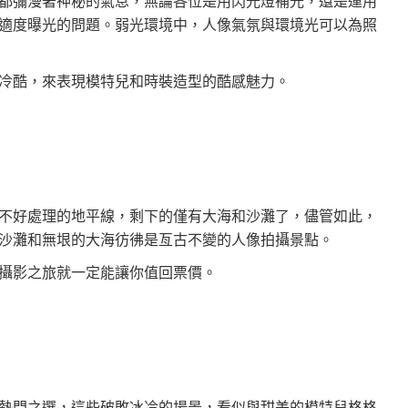
都彌漫著神秘的氣息，無論各位是用閃光燈補光，還是運用
適度曝光的問題。弱光環境中，人像氣氛與環境光可以為照
冷酷，來表現模特兒和時裝造型的酷感魅力。
不好處理的地平線，剩下的僅有大海和沙灘了，儘管如此，
沙灘和無垠的大海彷彿是亙古不變的人像拍攝景點。
攝影之旅就一定能讓你值回票價。
熱門之選，這些破敗冰冷的場景，看似與甜美的模特兒格格