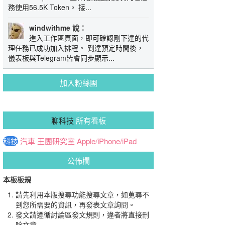
務使用56.5K Token。 接...
windwithme 說：
進入工作區頁面，即可確認剛下達的代
理任務已成功加入排程。 到達預定時間後，
儀表板與Telegram皆會同步顯示...
加入粉絲團
聊科技
所有看板
科技
汽車
王團研究室
Apple/iPhone/iPad
公佈欄
本板板規
請先利用本版搜尋功能搜尋文章，如蒐尋不
到您所需要的資訊，再發表文章詢問。
發文請遵循討論區發文規則，違者將直接刪
除文章