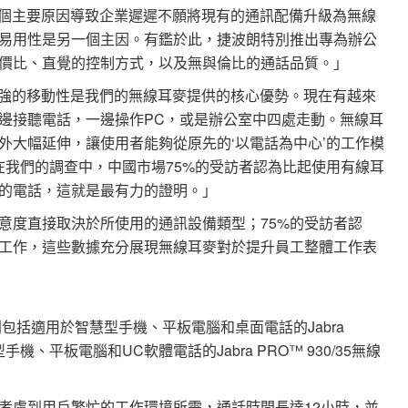
「有兩個主要原因導致企業遲遲不願將現有的通訊配備升級為無線
易用性是另一個主因。有鑑於此，捷波朗特別推出專為辦公
價比、直覺的控制方式，以及無與倫比的通話品質。」
率和更強的移動性是我們的無線耳麥提供的核心優勢。現在有越來
邊接聽電話，一邊操作PC，或是辦公室中四處走動。無線耳
外大幅延伸，讓使用者能夠從原先的‘以電話為中心’的工作模
在我們的調查中，中國市場75%的受訪者認為比起使用有線耳
的電話，這就是最有力的證明。」
滿意度直接取決於所使用的通訊設備類型；75%的受訪者認
工作，這些數據充分展現無線耳麥對於提升員工整體工作表
™系列包括適用於智慧型手機、平板電腦和桌面電話的Jabra
手機、平板電腦和UC軟體電話的Jabra PRO™ 930/35無線
考慮到用戶繁忙的工作環境所需，通話時間長達12小時，並