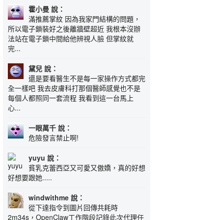
霍小曼 說：
滿推薦掌紋 因為我家門結構的問題，
所以電子鎖裝好之後離牆壁超近 我根本沒辦
法站在電子鎖中間給他辨視人臉 但掌紋就
完...
黛兒 說：
還是要看醫生不是每一家操作方式都完
全一樣吧 我去皮膚科打那個醫師感覺也不是
每個人都照同一套流程 我看到這一台馬上
心...
一眼萬千 說：
危險發言禁止啊!
yuyu 說：
貧乳克蕾西亞又可愛又傲嬌，真的好想
好想要跟她.....
windwithme 說：
從下達指令到圖片回傳共耗時
2m34s，OpenClaw工作階段記錄此次代理任