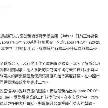
持式通訊解決方案創新領導廠商捷波朗（Jabra）日前宣佈針對
PRO™ 900系列無線耳麥，包含Jabra PRO™ 920/25
助在辦公室環境中工作的使用者，從傳統的有線耳麥升級為無線耳麥，
期針對全球辦公人士及行動工作者展開網路調查，深入了解辦公環
響和相關因素。絕大多數的受訪者平均每天花費1個小時以
能帶來的商業價值及使用滿意度均給予高度評價。在中國市
他們更靈活高效率地完成工作。
室環境中難以克服的困擾。捷波朗新推出的Jabra PRO™
動自由，讓整體企業的工作效率倍增。在本次調查中，75%
聽到更多的客戶電話，對於提升公司業績有莫大的幫助。