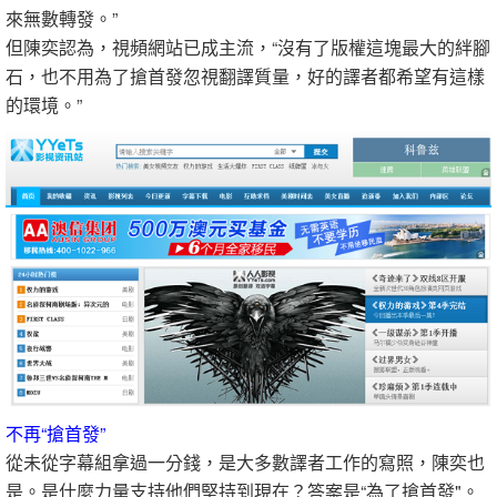
來無數轉發。”
但陳奕認為，視頻網站已成主流，“沒有了版權這塊最大的絆腳
石，也不用為了搶首發忽視翻譯質量，好的譯者都希望有這樣
的環境。”
不再“搶首發”
從未從字幕組拿過一分錢，是大多數譯者工作的寫照，陳奕也
是。是什麼力量支持他們堅持到現在？答案是“為了搶首發"。