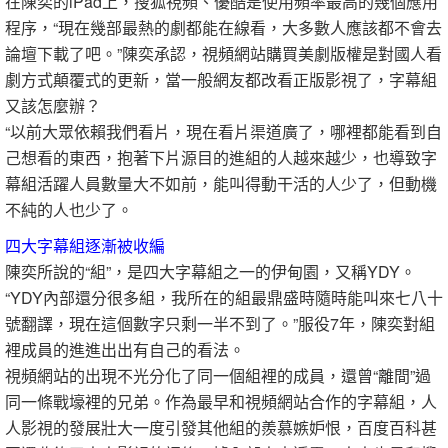
在陳奕的iPad上，搜狐視頻、優酷是使用頻率最高的幾個應用
程序，“現在幾部最熱的劇都能在線看，大多數人應該都不會去
論壇下載了吧。”陳奕承認，視頻網站購買美劇版權是對國人看
劇方式顛覆式的更新，當一般網友都改看正版影視了，字幕組
又該怎麼辦？
“以前大眾依賴我們看片，現在看片渠道廣了，哪裡都能看到自
己想看的東西，抱著下片源目的進組的人越來越少，也導致字
幕組活躍人員數量大不如前，能叫得動干活的人少了，但動機
不純的人也少了。
四大字幕組逐漸被收編
陳奕所說的“組”，是四大字幕組之一的伊甸園，又稱YDY。
“YDY內部還分很多組，我所在的組最鼎盛時隨時能叫來七八十
號翻譯，現在這個數字只剩一半不到了。”服役7年，陳奕對組
裡成員的進進出出有自己的看法。
視頻網站的出現不光分化了同一個組裡的成員，還曾“離間”過
同一條戰壕裡的兄弟。作為最早和視頻網站合作的字幕組，人
人影視的發展壯大一度引發其他組的羨慕嫉妒恨，百度百科甚