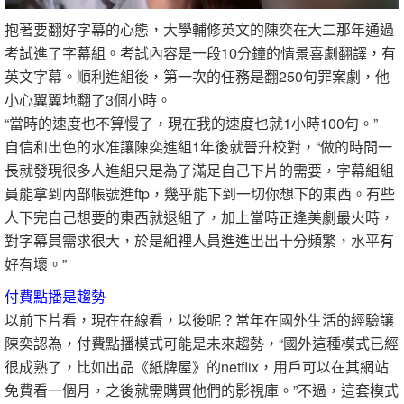
抱著要翻好字幕的心態，大學輔修英文的陳奕在大二那年通過
考試進了字幕組。考試內容是一段10分鐘的情景喜劇翻譯，有
英文字幕。順利進組後，第一次的任務是翻250句罪案劇，他
小心翼翼地翻了3個小時。
“當時的速度也不算慢了，現在我的速度也就1小時100句。”
自信和出色的水准讓陳奕進組1年後就晉升校對，“做的時間一
長就發現很多人進組只是為了滿足自己下片的需要，字幕組組
員能拿到內部帳號進ftp，幾乎能下到一切你想下的東西。有些
人下完自己想要的東西就退組了，加上當時正逢美劇最火時，
對字幕員需求很大，於是組裡人員進進出出十分頻繁，水平有
好有壞。”
付費點播是趨勢
以前下片看，現在在線看，以後呢？常年在國外生活的經驗讓
陳奕認為，付費點播模式可能是未來趨勢，“國外這種模式已經
很成熟了，比如出品《紙牌屋》的netflix，用戶可以在其網站
免費看一個月，之後就需購買他們的影視庫。”不過，這套模式