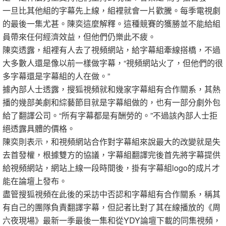
一旦比其他組的字幕先上線，組裡就會一片歡騰。每季電視劇
的最後一集尤甚。陳奕這麼解釋。這種競賽的獲勝並不能給組
員帶來任何經濟效益，但他們仍樂此不疲。
陳奕透露，組裡有人去了視頻網站，給字幕組牽線搭橋，不過
大多數人還是像以前一樣做字幕，“視頻網站火了，但他們的很
多字幕還是字幕組的人在做。”
據內部人士透露，搜狐視頻就和幾家字幕組有合作關系，其熱
播的幾部美劇和綜藝節目就是字幕組做的，也有一部分劇外包
給了翻譯公司。“所有字幕都是有酬勞的。”不過該內部人士拒
絕透露具體的價格。
陳奕則表示，和視頻網站合作對字幕組來說最大的改變就是失
去首發權，根據雙方的協議，字幕組翻譯完後首先將字幕提供
給視頻網站，網站上線一段時間後，掛有字幕組logo的成片才
能在論壇上發布。
盡管搜狐視頻在此後的采訪中否認和字幕組有合作關系，稱其
有自己的團隊負責翻譯字幕，但記者比對了其在線播放的《周
六夜現場》最新一季最後一集和從YDY論壇下載的同集視頻，