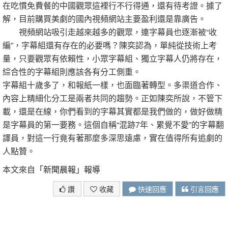
在吃慣免費餐的中國觀眾這裡行不行得通，還有待考證。據了
解，目前購買美劇的國內視頻網站主要盈利還是靠廣告。
視頻網站吸引走越來越多的觀眾，連字幕員也逐漸被“收
編”，字幕組還有存在的必要嗎？陳奕認為，單純從技術上考
量，只要觀眾有依賴性，小眾字幕組、獨立字幕人仍將存在，
綜合性的字幕組則應該各有分工側重。
字幕組十歲多了，和報紙一樣，也面臨著轉型。多渠道合作、
內容上精細化分工是兩者共同的趨勢。正如陳奕所說，不管下
載，還是在線，你們看到的字幕其實都是我們做的，做好做精
是字幕員的第一要務。這個自稱“混跡7年、累覺不愛”的字幕翻
譯員，對這一行竟有著那麼多深思遠慮，實在值得所有追劇的
人點贊。
本文來自
「新聞晨報」報導
讚
收藏
快速回應
引言回應