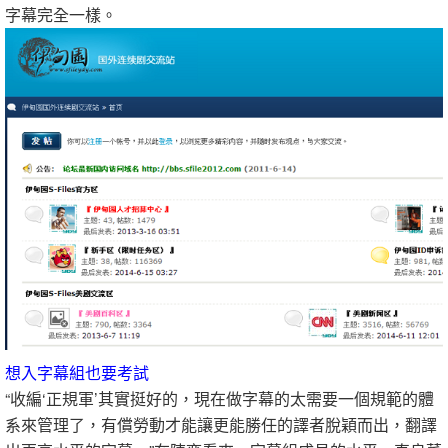
字幕完全一樣。
想入字幕組也要考試
“收編‘正規軍’其實挺好的，現在做字幕的太需要一個規範的體
系來管理了，有償勞動才能讓更能勝任的譯者脫穎而出，翻譯