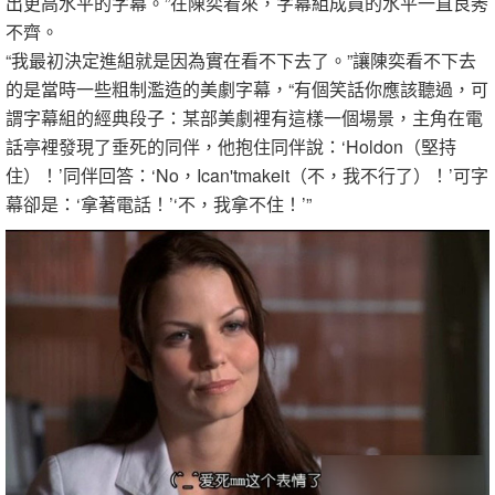
出更高水平的字幕。”在陳奕看來，字幕組成員的水平一直良莠
不齊。
“我最初決定進組就是因為實在看不下去了。”讓陳奕看不下去
的是當時一些粗制濫造的美劇字幕，“有個笑話你應該聽過，可
謂字幕組的經典段子：某部美劇裡有這樣一個場景，主角在電
話亭裡發現了垂死的同伴，他抱住同伴說：‘Holdon（堅持
住）！’同伴回答：‘No，Ican'tmakeit（不，我不行了）！’可字
幕卻是：‘拿著電話！’‘不，我拿不住！’”