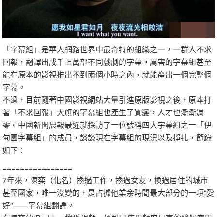
「字幕組」是華人網路世界中最奇特的組織之一，一群人不求
回報，翻譯出成千上萬部不同戲劇的字幕。厲害的字幕組甚至
能在原本的影視推出不到兩個小時之內，就能產出一個完整個
字幕。
不過，目前隨著中國影視網站大量引進原版影視之後，原本打
著「不求回報」大旗的字幕組也產生了質變，人才也漸漸凋
零。中國新聞晨報最近就採訪了一位號稱四大字幕組之一「伊
甸園字幕組」的成員，談談現在字幕組的現況以及掙扎，節錄
如下：
================
7年來，陳奕（化名）換過工作，換過女友，換過居住的城市
甚至國家，唯一沒變的，是占據他業余時間最大部分的一項“愛
好”——字幕組翻譯。