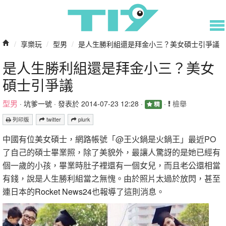
/
享樂玩
/
型男
/
是人生勝利組還是拜金小三？美女碩士引爭議
是人生勝利組還是拜金小三？美女
碩士引爭議
型男
·
坑爹一號
· 發表於 2014-07-23 12:28 ·
·
檢舉
精
列印版
twitter
plurk
中國有位美女碩士，網路帳號「@王火鍋是火鍋王」最近PO
了自己的碩士畢業照，除了美貌外，最讓人驚訝的是她已經有
個一歲的小孩，畢業時肚子裡還有一個女兒，而且老公還相當
有錢，說是人生勝利組當之無愧。由於照片太過於放閃，甚至
連日本的
Rocket News24
也報導了這則消息。