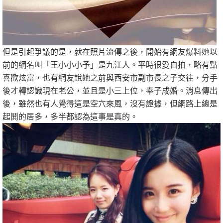
但是引起爭議的是，就在照片流傳之後，開始有網友爆料她以
前的網名叫「王小小小予」是九江人。平時很愛自拍，略有點
喜歡炫富，也有網友說她之前與西安市副市長之子交往，分手
後才轉認識現在老公，並且是小三上位，奉子成婚。消息傳出
後，雖然也有人覺得這是空穴來風，沒有證據，但網路上總是
起鬨的居多，多半都認為這事是真的。